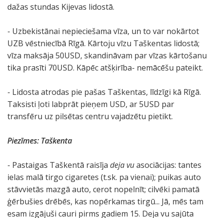
dažas stundas Kijevas lidostā.
- Uzbekistānai nepieciešama vīza, un to var nokārtot
UZB vēstniecībā Rīgā. Kārtoju vīzu Taškentas lidostā;
vīza maksāja 50USD, skandināvam par vīzas kārtošanu
tika prasīti 70USD. Kāpēc atšķirība- nemācēšu pateikt.
- Lidosta atrodas pie pašas Taškentas, līdzīgi kā Rīgā.
Taksisti ļoti labprāt pieņem USD, ar 5USD par
transfēru uz pilsētas centru vajadzētu pietikt.
Piezīmes: Taškenta
- Pastaigas Taškentā raisīja
deja vu
asociācijas: tantes
ielas malā tirgo cigaretes (t.sk. pa vienai); puikas auto
stāvvietās mazgā auto, cerot nopelnīt; cilvēki pamatā
ģērbušies drēbēs, kas nopērkamas tirgū... Jā, mēs tam
esam izgājuši cauri pirms gadiem 15. Deja vu sajūta