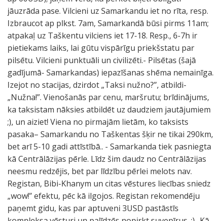
jāuzrāda pase. Vilcieni uz Samarkandu iet no rīta, resp.
Izbraucot ap plkst. 7am, Samarkandā būsi pirms 11am;
atpakaļ uz Taškentu vilciens iet 17-18. Resp., 6-7h ir
pietiekams laiks, lai gūtu vispārīgu priekšstatu par
pilsētu. Vilcieni punktuāli un civilizēti.- Pilsētas (šajā
gadījumā- Samarkandas) iepazīšanas shēma nemainīga.
Izejot no stacijas, dzirdot „Taksi nužno?”, atbildi-
„Nužna!”. Vienošanās par cenu, maršrutu; brīdinājums,
ka taksistam nāksies atbildēt uz daudziem jautājumiem
;), un aiziet! Viena no pirmajām lietām, ko taksists
pasaka– Samarkandu no Taškentas šķir ne tikai 290km,
bet arī 5-10 gadi attīstībā.. - Samarkanda tiek pasniegta
kā Centrālāzijas pērle. Līdz šim daudz no Centrālāzijas
neesmu redzējis, bet par līdzību pērlei melots nav.
Registan, Bibi-Khanym un citas vēstures liecības sniedz
„wow!” efektu, pēc kā ilgojos. Registan rekomendēju
paņemt gidu, kas par aptuveni 3USD pastāstīs
kompleksa vēsturi un palīdzēs nopirkt suvenīrus. ;)- Kā