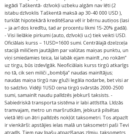
iegādi Taškentā- dzīvokļi uzbeku algām nav lēti (2
istabu dzīvoklis Taškentā maksā ap 30-40 000 USD ),
turklāt hipotekārā kreditēšana vēl ir bērnu autiņos (lasi
– ja arī dos kredītu, tad ar procentu likmi 15-20% gadā).
- Visi lielākie pirkumi (auto, dzīvokļi u.c) tiek veikti USD.
Oficiālais kurss – 1USD=1600 sumi. Centrālajā dzelzceļa
stacijā miličiem jautājām par valūtas maiņas punktu, un
viņi smiedamies teica, lai labāk ejam mainīt „no rokām”
uz tirgu, būs izdevīgāk. Neoficiālais kurss tirgū atkarīgs
no tā, cik sen miliči „bombīja” naudas mainītājus;
naudas maiņa tirgū nav gluži legāla nodarbe, bet visi ar
to sadzīvo. Vidēji 1USD cena tirgū svārstās 2000-2500
sumi, samainīt naudu palīdzēs jebkurš taksists. -
Sabiedriskā transporta sistēma ir labi attīstīta. Līdzās
tramvajam, metro un maršrutkām, jebkurā pilsētas
vietā lēti un ātri palīdzēs nokļūt taksometri. Tos atpazīt
ir vienkārši: apstājies ielas malā un taksometri paši Tevi
atradīs. Tiem nav īpašu atpazīšanas zīmju, taksometrs