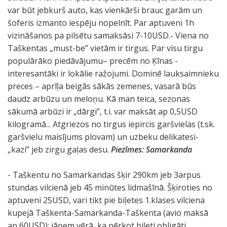
var būt jebkurš auto, kas vienkārši brauc garām un
šoferis izmanto iespēju nopelnīt. Par aptuveni 1h
vizināšanos pa pilsētu samaksāsi 7-10USD.- Viena no
Taškentas „must-be” vietām ir tirgus. Par visu tirgu
populārāko piedāvājumu– precēm no Ķīnas -
interesantāki ir lokālie ražojumi. Dominē lauksaimnieku
preces – aprīļa beigās sākās zemenes, vasarā būs
daudz arbūzu un meloņu. Kā man teica, sezonas
sākumā arbūzi ir „dārgi”, t.i. var maksāt ap 0,5USD
kilogramā... Atgriezos no tirgus iepircis garšvielas (t.sk.
garšvielu maisījums plovam) un uzbeku delikatesi-
„kazi” jeb zirgu gaļas desu.
Piezīmes: Samarkanda
- Taškentu no Samarkandas šķir 290km jeb 3arpus
stundas vilcienā jeb 45 minūtes lidmašīnā. Šķiroties no
aptuveni 25USD, vari tikt pie biļetes 1.klases vilciena
kupejā Taškenta-Samarkanda-Taškenta (avio maksā
ap 60USD); jāņem vērā, ka pērkot biļeti obligāti