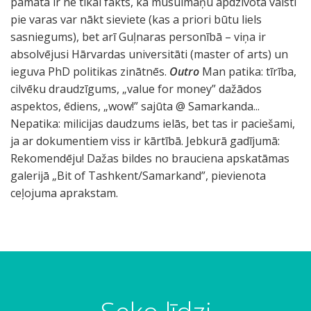
pamatā ir ne tikai fakts, ka musulmaņu apdzīvotā valstī
pie varas var nākt sieviete (kas a priori būtu liels
sasniegums), bet arī Guļnaras personībā – viņa ir
absolvējusi Hārvardas universitāti (master of arts) un
ieguva PhD politikas zinātnēs.
Outro
Man patika: tīrība,
cilvēku draudzīgums, „value for money” dažādos
aspektos, ēdiens, „wow!” sajūta @ Samarkanda...
Nepatika: milicijas daudzums ielās, bet tas ir paciešami,
ja ar dokumentiem viss ir kārtībā. Jebkurā gadījumā:
Rekomendēju! Dažas bildes no brauciena apskatāmas
galerijā „Bit of Tashkent/Samarkand”, pievienota
ceļojuma aprakstam.
c
p
š
f
k
p
o
V
B
=
v
S
p
p
S
R
R
S
S
e
i
i
r
o
l
r
i
&
3
i
a
a
i
a
e
e
a
a
ļ
e
s
a
n
k
i
e
W
0
l
m
s
r
m
g
g
m
m
o
š
l
g
t
s
e
n
U
c
a
t
m
a
i
i
a
a
j
ī
a
m
r
t
n
a
S
i
r
a
s
r
s
s
r
r