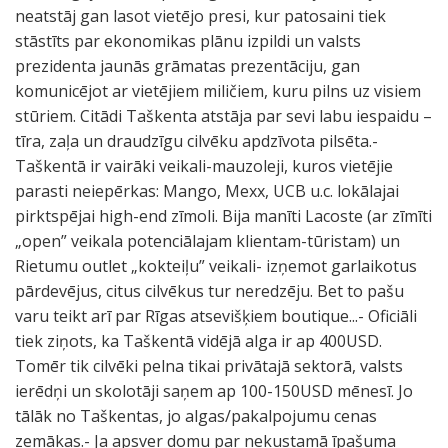
neatstāj gan lasot vietējo presi, kur patosaini tiek
stāstīts par ekonomikas plānu izpildi un valsts
prezidenta jaunās grāmatas prezentāciju, gan
komunicējot ar vietējiem miličiem, kuru pilns uz visiem
stūriem. Citādi Taškenta atstāja par sevi labu iespaidu –
tīra, zaļa un draudzīgu cilvēku apdzīvota pilsēta.-
Taškentā ir vairāki veikali-mauzoleji, kuros vietējie
parasti neiepērkas: Mango, Mexx, UCB u.c. lokālajai
pirktspējai high-end zīmoli. Bija manīti Lacoste (ar zīmīti
„open” veikala potenciālajam klientam-tūristam) un
Rietumu outlet „kokteiļu” veikali- izņemot garlaikotus
pārdevējus, citus cilvēkus tur neredzēju. Bet to pašu
varu teikt arī par Rīgas atsevišķiem boutique...- Oficiāli
tiek ziņots, ka Taškentā vidējā alga ir ap 400USD.
Tomēr tik cilvēki pelna tikai privātajā sektorā, valsts
ierēdņi un skolotāji saņem ap 100-150USD mēnesī. Jo
tālāk no Taškentas, jo algas/pakalpojumu cenas
zemākas.- Ja apsver domu par nekustamā īpašuma