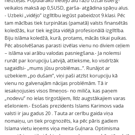
neizceļas. Populārāko vietējo alu ražo Uzcarlsberg-
veikalos maksā ap 0,5USD, garša- atgādina spāņu alus.
- Uzbeki „vidējo” izglītību iegūst pabeidzot 9.klasi. Pēc
tam mācības tiek turpinātas (pamatā) valsts finansētās
koledžās, kur tiek iegūta vidējā profesionālā izglītība.
Biju islāma koledžā, kurā, protams, mācās tikai puikas.
Pēc absolvēšanas parasti izvēlas vienu no diviem ceļiem
– islāma vai arābu valodas pasniegšana.- Ja nolemsi
runāt par korupciju Latvijā, attieksme, ko visdrīzāk
sagaidīsi- „mums jūsu problēmas...”. Runājot ar
uzbekiem „po dušam”, viņi paši atzīst korupciju kā
vienu no galvenajām nācijas problēmām. Tā ir
iesakņojusies visos līmeņos- no miliča, kas paņem
„nodevu” no ielas tirgotājiem, līdz augstākajiem varas
ešeloniem.- Esošais prezidents Islams Karimovs vada
valsti ir jau gadus 20 . Tauta ar cerību gaida viņa
nomaiņu, un tiek prognozēts, ka pēc pāris gadiem
Islama vietu ieņems viņa meita Guļnara. Optimisma