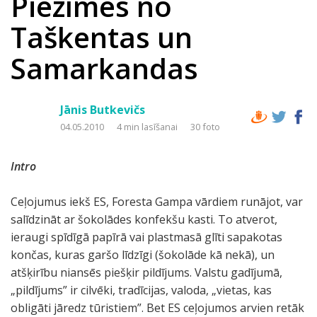
Piezīmes no
Taškentas un
Samarkandas
Jānis Butkevičs
04.05.2010
4 min lasīšanai
30 foto
Intro
Ceļojumus iekš ES, Foresta Gampa vārdiem runājot, var
salīdzināt ar šokolādes konfekšu kasti. To atverot,
ieraugi spīdīgā papīrā vai plastmasā glīti sapakotas
končas, kuras garšo līdzīgi (šokolāde kā nekā), un
atšķirību niansēs piešķir pildījums. Valstu gadījumā,
„pildījums” ir cilvēki, tradīcijas, valoda, „vietas, kas
obligāti jāredz tūristiem”. Bet ES ceļojumos arvien retāk