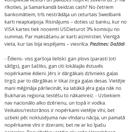
rīkoties, ja Samarkandā beidzas cash? No četriem
bankomātiem, trīs nestrādāja un ceturtais Swedbank
karti neapkalpoja. Risinājums – doties uz banku, kur no
VISA kartes tiek noņemti USDieturot 3% komisiju no
summas. Par maksāšanu ar karti aizmirstiet. Vienīgā
vieta, kur tas bija iespējams – viesnīca.
Piezīmes: Dažādi
- Ēdiens- viss garšoja lieliski: gan plovs (parasti ļoti
sātīgs), gan šašliks, gan citi lokālajās ēstuvēs
nopērkamie ēdieni. Jērs ir dārgākais dzīvnieks gaļas
tirgū; par to dārgākas ir tikai zirga gaļas desas. Vietējie
mani mēģināja pārliecināt, ka labākā jēra gaļa nāk no
Bukharas reģiona; testēšu to nākamreiz. - Uzbekiem
nav nacionālo alko dzērienu, un topā ir vodka.
Veikalos/restorānos ir nopērkami vietējie vīni, bet
uzbeki pēc noklusējuma nav vīndaru nācija, un pamatā
nopērkamie vīni ir dzerami, bet ne ar ko īpašu