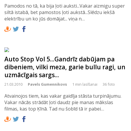
Pamodos no tā, ka bija ļoti auksti...Vakar aizmigu super
siltā istabā, bet pamostos ļoti aukstā...Slēdzu iekšā
elektrību un ko jūs domājat... viņa n…
Auto Stop Vol 5...Gandrīz dabūjam pa
dibeniem, vilki meza, garie bullu ragi, un
uzmācīgais sargs...
21.03.2010
Pavels Gumennikovs
1 min lasīšanai
36 foto
Atvainojos tiem, kas vakar gaidīja stāsta turpinājumu.
Vakar nācās strādāt ļoti daudz pie manas mākslas
filmas, kas top Ķīnā. Tad nu šobīd tā ir pabei…