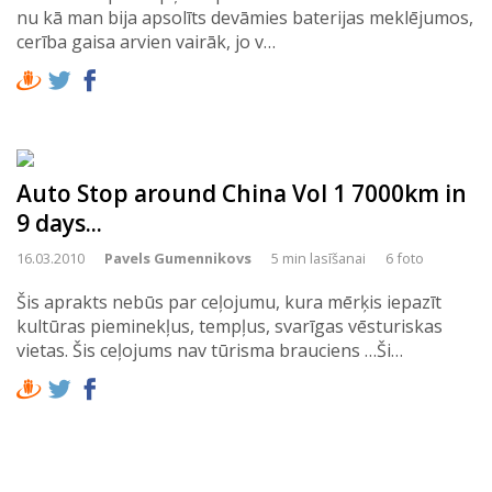
nu kā man bija apsolīts devāmies baterijas meklējumos,
cerība gaisa arvien vairāk, jo v…
Auto Stop around China Vol 1 7000km in
9 days...
16.03.2010
Pavels Gumennikovs
5 min lasīšanai
6 foto
Šis aprakts nebūs par ceļojumu, kura mērķis iepazīt
kultūras pieminekļus, tempļus, svarīgas vēsturiskas
vietas. Šis ceļojums nav tūrisma brauciens …Ši…