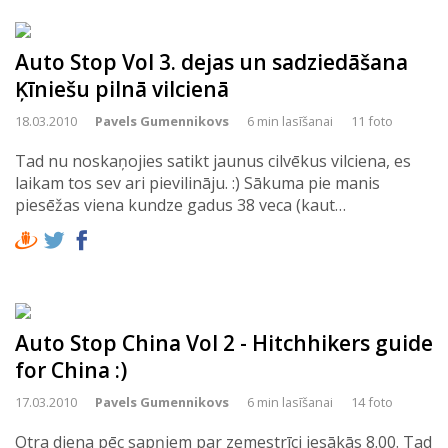
Auto Stop Vol 3. dejas un sadziedāšana
Ķīniešu pilnā vilcienā
18.03.2010
Pavels Gumennikovs
6 min lasīšanai
11 foto
Tad nu noskaņojies satikt jaunus cilvēkus vilciena, es
laikam tos sev ari pievilināju. :) Sākuma pie manis
piesēžas viena kundze gadus 38 veca (kaut…
Auto Stop China Vol 2 - Hitchhikers guide
for China :)
17.03.2010
Pavels Gumennikovs
6 min lasīšanai
14 foto
Otra diena pēc sapņiem par zemestrīci iesākās 8.00. Tad