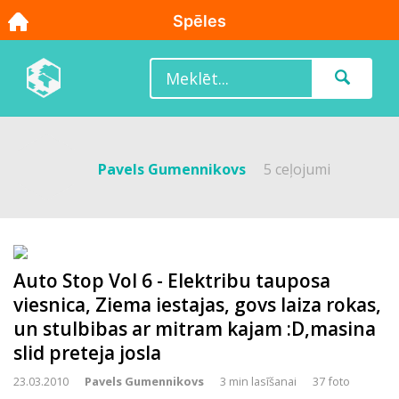
Pavels Gumennikovs
5 ceļojumi
Auto Stop Vol 6 - Elektribu tauposa
viesnica, Ziema iestajas, govs laiza rokas,
un stulbibas ar mitram kajam :D,masina
slid preteja josla
23.03.2010
Pavels Gumennikovs
3 min lasīšanai
37 foto