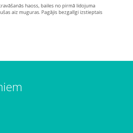
kravāšanās haoss, bailes no pirmā lidojuma
ušas aiz muguras. Pagājis bezgalīgi izstieptais
umiem