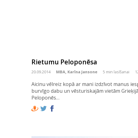
Rietumu Peloponēsa
20.09.2014
MBA, Karīna Jansone
5 min lasīšanai
1
Aicinu vēlreiz kopā ar mani izdzīvot manus ie
burvīgo dabu un vēsturiskajām vietām Grieķijā
Peloponēs…