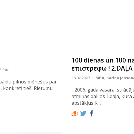
100 dienas un 100 na
επιστρεφω ! 2.DAĻA
2 foto
18.02.2007
MBA, Karīna Janson
spaidu pilnos mēnešus par
, konkrēti tieši Rietumu
.. 2006. gada vasara, strādāj
atmiņās dalījos 1.daļā, kur
apstākļus K…