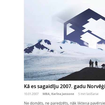
Kā es sagaidīju 2007. gadu Norvēģi
10.01.2007
MBA, Karīna Jansone
5 min lasīšanai
Ne domāts, ne paredzēts, nāk likteņa pavērsie