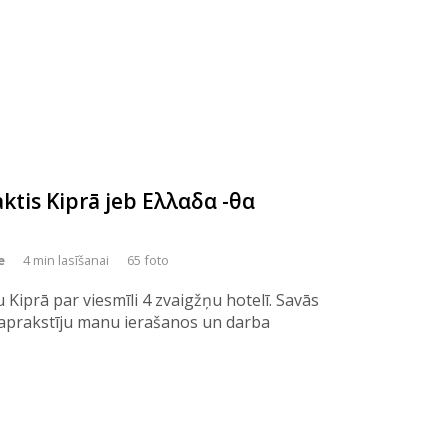
ktis Kiprā jeb Ελλαδα -θα
e
4 min lasīšanai
65 foto
u Kiprā par viesmīli 4 zvaigžņu hotelī. Savās
ā aprakstīju manu ierašanos un darba