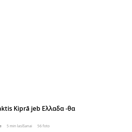
ktis Kiprā jeb Ελλαδα -θα
e
5 min lasīšanai
56 foto