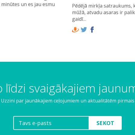
0 minūtes un es jau esmu
Pēdējā mirkļa satraukums, 
mūžā, atvadu asaras ir palik
gaidī…
 līdzi svaigākajiem jaun
Uzzini par jaunākajiem ceļojumiem un aktualitātēm pirmais
SEKOT