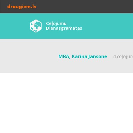
Ceļojumu
Dienasgrāmatas
MBA, Karīna Jansone
4 ceļoju