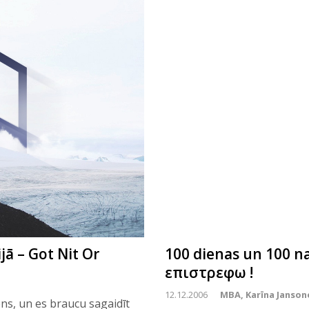
jā – Got Nit Or
100 dienas un 100 na
επιστρεφω !
12.12.2006
MBA, Karīna Janson
ns, un es braucu sagaidīt