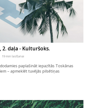
2. daļa - Kulturšoks.
19 min lasīšanai
ā dodamies paplašināt iepazītās Toskānas
iem – apmeklēt tuvējās pilsētiņas