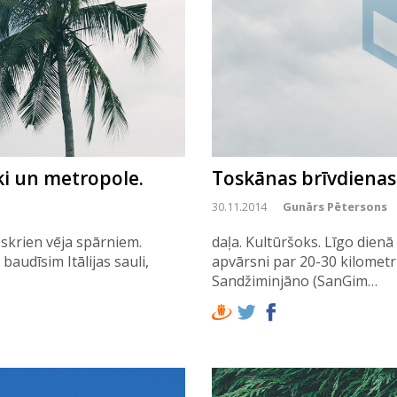
ki un metropole.
Toskānas brīvdienas, 
30.11.2014
Gunārs Pētersons
skrien vēja spārniem.
daļa. Kultūršoks. Līgo dien
audīsim Itālijas sauli,
apvārsni par 20-30 kilometr
Sandžiminjāno (SanGim…