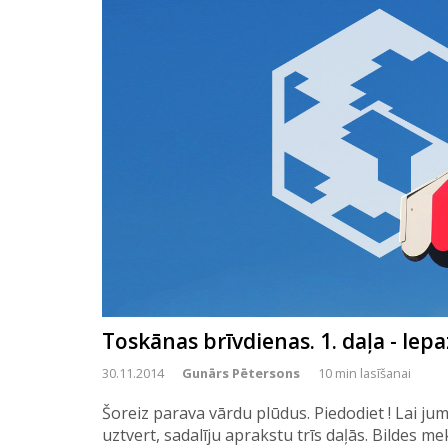
Toskānas brīvdienas. 1. daļa - Iep
30.11.2014
Gunārs Pētersons
10 min lasīšanai
Šoreiz parava vārdu plūdus. Piedodiet ! Lai jums
uztvert, sadalīju aprakstu trīs daļās. Bildes m