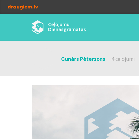
Ceļojumu
Dienasgrāmatas
Gunārs Pētersons
4 ceļojumi