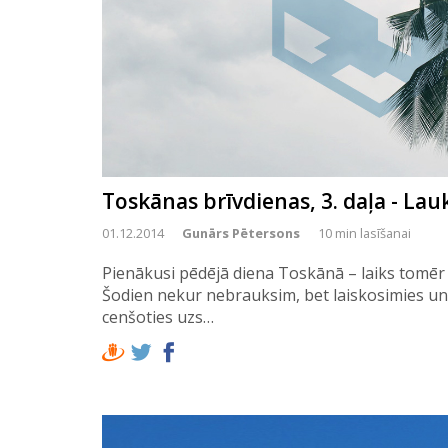
Toskānas brīvdienas, 3. daļa - Lau
01.12.2014
Gunārs Pētersons
10 min lasīšanai
Pienākusi pēdējā diena Toskānā – laiks tomēr 
Šodien nekur nebrauksim, bet laiskosimies un b
cenšoties uzs…