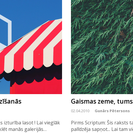
azīšanās
Gaismas zeme, tumsa
02.04.2010
Gunārs Pētersons
 izturība lasot ! Lai vieglāk
Pirms Scriptum: Šis raksts
eklēt manās galerijās…
palīdzēja sapņot... Lai tam v