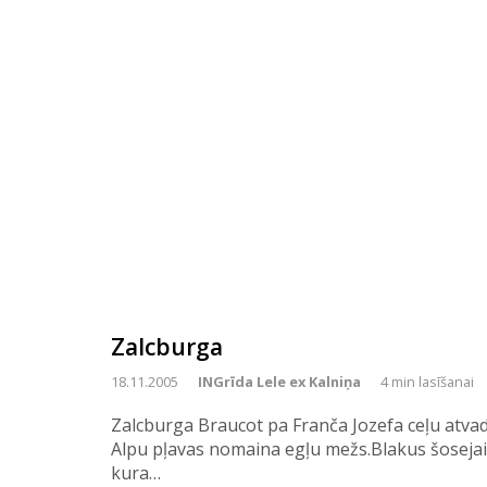
Zalcburga
18.11.2005
INGrīda Lele ex Kalniņa
4 min lasīšanai
Zalcburga Braucot pa Franča Jozefa ceļu atva
Alpu pļavas nomaina egļu mežs.Blakus šosejai
kura…