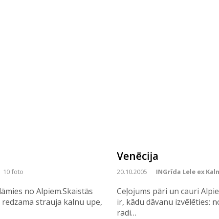
Venēcija
10 foto
20.10.2005
INGrīda Lele ex Kal
dāmies no Alpiem.Skaistās
Ceļojums pāri un cauri Alpi
 redzama strauja kalnu upe,
ir, kādu dāvanu izvēlēties:
radi…