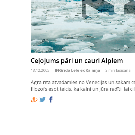
Ceļojums pāri un cauri Alpiem
13.12.2005
INGrīda Lele ex Kalniņa
3 min lasīšanai
Agrā rītā atvadāmies no Venēcijas un sākam ce
filozofs esot teicis, ka kalni un jūra radīti, lai