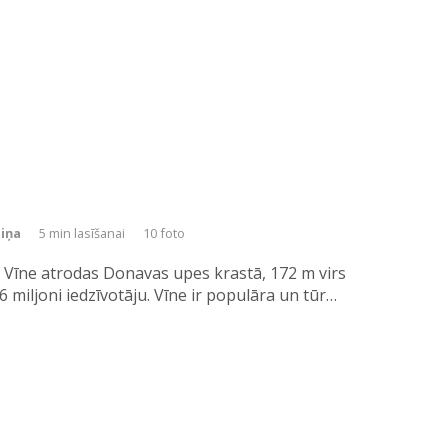
niņa
5 min lasīšanai
10 foto
a Vīne atrodas Donavas upes krastā, 172 m virs
6 miljoni iedzīvotāju. Vīne ir populāra un tūr…