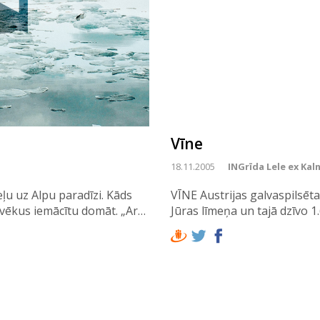
Vīne
18.11.2005
INGrīda Lele ex Kal
ļu uz Alpu paradīzi. Kāds
VĪNE Austrijas galvaspilsēt
 cilvēkus iemācītu domāt. „Ar…
Jūras līmeņa un tajā dzīvo 1.