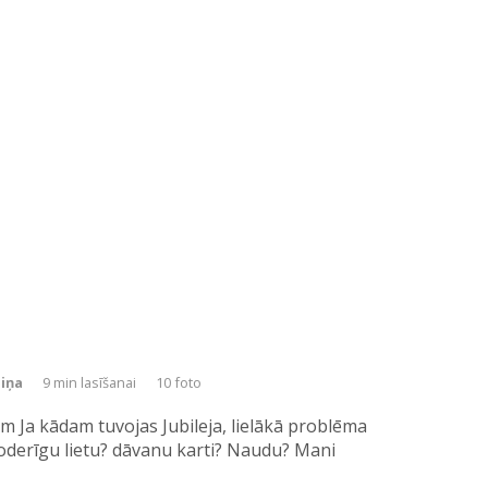
niņa
9 min lasīšanai
10 foto
em Ja kādam tuvojas Jubileja, lielākā problēma
 noderīgu lietu? dāvanu karti? Naudu? Mani