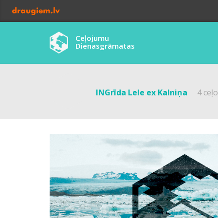
Ceļojumu
Dienasgrāmatas
INGrīda Lele ex Kalniņa
4 ceļ