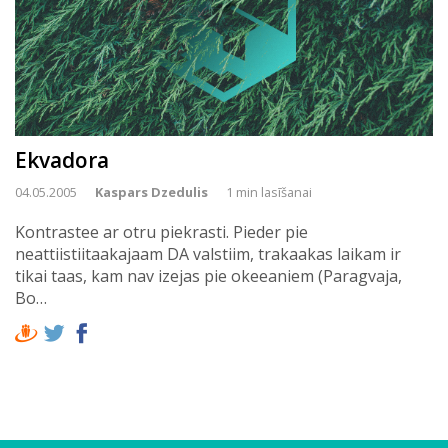
Ekvadora
04.05.2005
Kaspars Dzedulis
1 min lasīšanai
Kontrastee ar otru piekrasti. Pieder pie
neattiistiitaakajaam DA valstiim, trakaakas laikam ir
tikai taas, kam nav izejas pie okeeaniem (Paragvaja,
Bo…