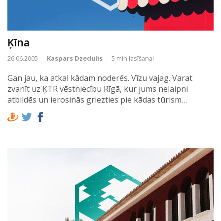
Ķīna
26.06.2005
Kaspars Dzedulis
5 min lasīšanai
Gan jau, ka atkal kādam noderēs. Vīzu vajag. Varat
zvanīt uz ĶTR vēstniecību Rīgā, kur jums nelaipni
atbildēs un ierosinās griezties pie kādas tūrism…