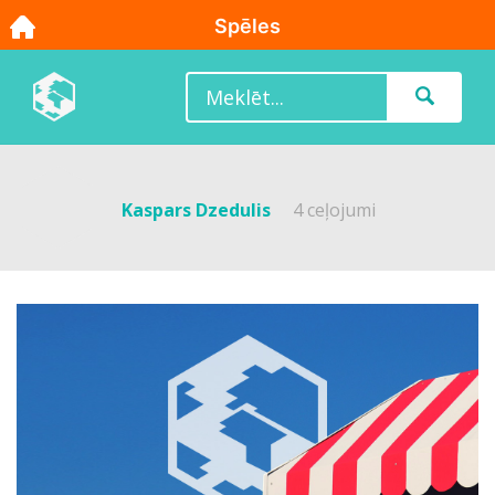
Kaspars Dzedulis
4 ceļojumi