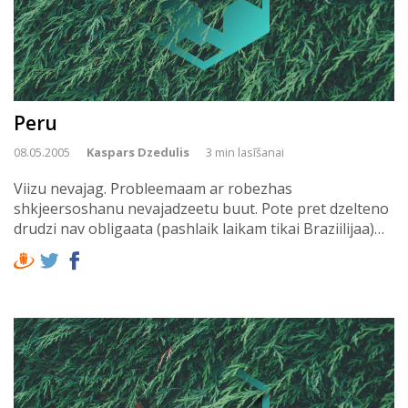
Peru
08.05.2005
Kaspars Dzedulis
3 min lasīšanai
Viizu nevajag. Probleemaam ar robezhas
shkjeersoshanu nevajadzeetu buut. Pote pret dzelteno
drudzi nav obligaata (pashlaik laikam tikai Braziilijaa)…