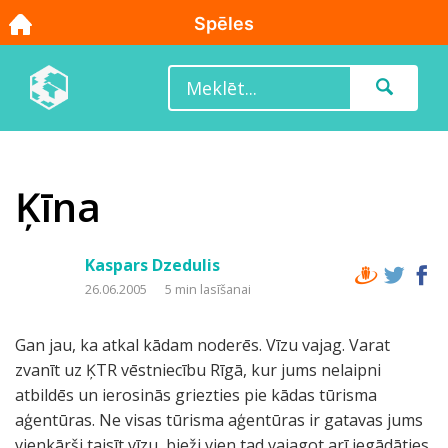
Ķīna
Kaspars Dzedulis
26.06.2005
5 min lasīšanai
Gan jau, ka atkal kādam noderēs. Vīzu vajag. Varat
zvanīt uz ĶTR vēstniecību Rīgā, kur jums nelaipni
atbildēs un ierosinās griezties pie kādas tūrisma
aģentūras. Ne visas tūrisma aģentūras ir gatavas jums
vienkārši taisīt vīzu, bieži vien tad vajagot arī iegādāties