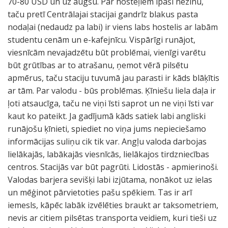
70-80 USD un uz augšu. Par hosteļiem īpaši nezinu,
taču pretī Centrālajai stacijai gandrīz blakus pasta
nodaļai (nedaudz pa labi) ir viens labs hostelis ar labām
studentu cenām un e-kafejnīcu. Vispārīgi runājot,
viesnīcām nevajadzētu būt problēmai, vienīgi varētu
būt grūtības ar to atrašanu, ņemot vērā pilsētu
apmērus, taču staciju tuvumā jau parasti ir kāds blāķītis
ar tām. Par valodu - būs problēmas. Ķīniešu liela daļa ir
ļoti atsaucīga, taču ne viņi īsti saprot un ne viņi īsti var
kaut ko pateikt. Ja gadījumā kāds satiek labi angliski
runājošu ķīnieti, spiediet no viņa jums nepieciešamo
informācijas suliņu cik tik var. Angļu valoda darbojas
lielākajās, labākajās viesnīcās, lielākajos tirdzniecības
centros. Stacijās var būt pagrūti. Lidostās - apmierinoši.
Valodas barjera sevišķi labi izjūtama, nonākot uz ielas
un mēģinot pārvietoties pašu spēkiem. Tas ir arī
iemesls, kāpēc labāk izvēlēties braukt ar taksometriem,
nevis ar citiem pilsētas transporta veidiem, kuri tieši uz