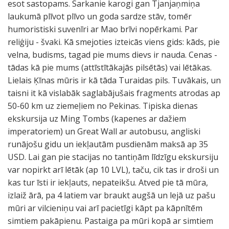
esot sastopams. Sarkanie karogi gan Tjanjaņmiņa
laukumā plīvot plīvo un goda sardze stāv, tomēr
humoristiski suvenīri ar Mao brīvi nopērkami. Par
reliģiju - švaki. Kā smejoties izteicās viens gids: kāds, pie
velna, budisms, tagad pie mums dievs ir nauda. Cenas -
tādas kā pie mums (attīstītākajās pilsētās) vai lētākas.
Lielais Ķīnas mūris ir kā tāda Turaidas pils. Tuvākais, un
taisni it kā vislabāk saglabājušais fragments atrodas ap
50-60 km uz ziemeļiem no Pekinas. Tipiska dienas
ekskursija uz Ming Tombs (kapenes ar dažiem
imperatoriem) un Great Wall ar autobusu, angliski
runājošu gidu un iekļautām pusdienām maksā ap 35
USD. Lai gan pie stacijas no tantiņām līdzīgu ekskursiju
var nopirkt arī lētāk (ap 10 LVL), taču, cik tas ir droši un
kas tur īsti ir iekļauts, nepateikšu. Atved pie tā mūra,
izlaiž ārā, pa 4 latiem var braukt augšā un lejā uz pašu
mūri ar vilcieniņu vai arī pacietīgi kāpt pa kāpnītēm
simtiem pakāpienu. Pastaiga pa mūri kopā ar simtiem