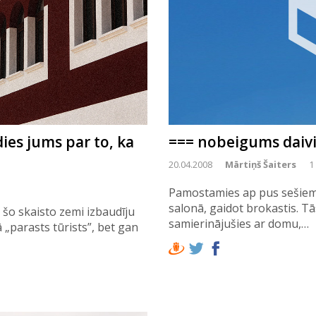
ies jums par to, ka
=== nobeigums daivi
20.04.2008
Mārtiņš Šaiters
1
Pamostamies ap pus sešiem
salonā, gaidot brokastis. T
 šo skaisto zemi izbaudīju
samierinājušies ar domu,…
 „parasts tūrists”, bet gan