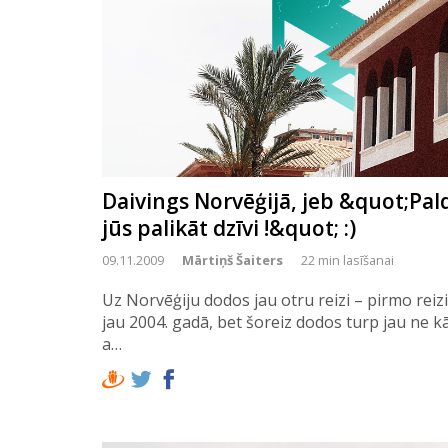
Daivings Norvēģijā, jeb &quot;Pald
jūs palikāt dzīvi !&quot; :)
09.11.2009
Mārtiņš Šaiters
22 min lasīšanai
Uz Norvēģiju dodos jau otru reizi – pirmo reizi
jau 2004. gadā, bet šoreiz dodos turp jau ne kā
a…