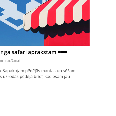
nga safari aprakstam ===
 min lasīšanai
. Sapakojam pēdējās mantas un sēžam
ās uzrodās pēdējā brīdī, kad esam jau