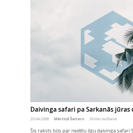
Daivinga safari pa Sarkanās jūras
20.04.2008
Mārtiņš Šaiters
39 min lasīšanai
Šis raksts būs par nedēļu ilgu daivinga safari 