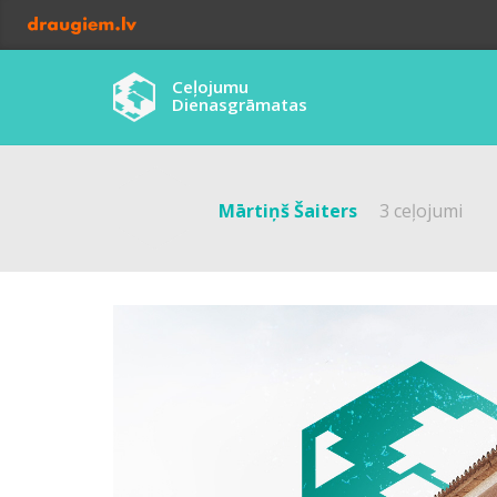
Ceļojumu
Dienasgrāmatas
Mārtiņš Šaiters
3 ceļojumi