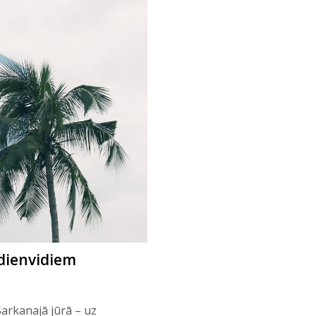
 dienvidiem
Sarkanajā jūrā – uz