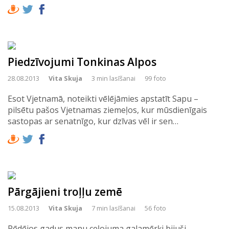
Piedzīvojumi Tonkinas Alpos
28.08.2013
Vita Skuja
3 min lasīšanai
99 foto
Esot Vjetnamā, noteikti vēlējāmies apstatīt Sapu –
pilsētu pašos Vjetnamas ziemeļos, kur mūsdienīgais
sastopas ar senatnīgo, kur dzīvas vēl ir sen…
Pārgājieni troļļu zemē
15.08.2013
Vita Skuja
7 min lasīšanai
56 foto
Pēdējos gadus manu ceļojuma galamērķi bijuši