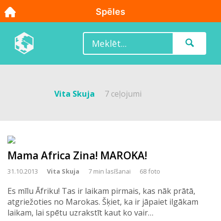
Vita Skuja
7 ceļojumi
Mama Africa Zina! MAROKA!
31.10.2013
Vita Skuja
7 min lasīšanai
68 foto
Es mīlu Āfriku! Tas ir laikam pirmais, kas nāk prātā,
atgriežoties no Marokas. Šķiet, ka ir jāpaiet ilgākam
laikam, lai spētu uzrakstīt kaut ko vair…