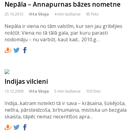
Nepāla – Annapurnas bāzes nometne
25.10.2012
Vita Skuja
4 min lasīšanai
95 foto
Nepāla ir viena no tām valstīm, kur sen jau gribējies
nokļūt. Viena no tā tālā gala, par kuru parasti
nodomāju – nu varbūt, kaut kad... 2010.g…
Indijas vilcieni
13.12.2009
Vita Skuja
5 min lasīšanai
150 foto
Indija...katram noteikti tā ir sava – krāsaina, šokējoša,
netīra, pārsteidzoša, brīnumaina, mistiska un bezgala
skaista, tāpēc nemaz necentīšos apra…