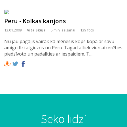
Peru - Kolkas kanjons
13.01.2009
Vita Skuja
5 min lasīšanai
139 foto
Nu jau pagājis vairāk kā mēnesis kopš kopā ar savu
amigu Ilzi atgiezos no Peru. Tagad atliek vien atcerēties
piedzīvoto un padalīties ar iespaidiem. T…
Seko līdzi