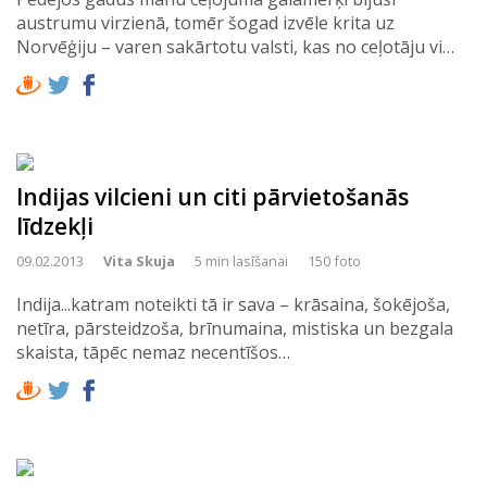
austrumu virzienā, tomēr šogad izvēle krita uz
Norvēģiju – varen sakārtotu valsti, kas no ceļotāju vi…
Indijas vilcieni un citi pārvietošanās
līdzekļi
09.02.2013
Vita Skuja
5 min lasīšanai
150 foto
Indija...katram noteikti tā ir sava – krāsaina, šokējoša,
netīra, pārsteidzoša, brīnumaina, mistiska un bezgala
skaista, tāpēc nemaz necentīšos…