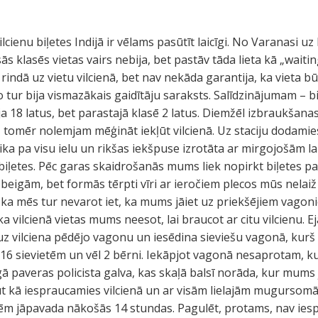
cienu biļetes Indijā ir vēlams pasūtīt laicīgi. No Varanasi uz 
ās klasēs vietas vairs nebija, bet pastāv tāda lieta kā „waitin
s rindā uz vietu vilcienā, bet nav nekāda garantija, ka vieta b
jo tur bija vismazākais gaidītāju saraksts. Salīdzinājumam – b
 18 latus, bet parastajā klasē 2 latus. Diemžēl izbraukšana
s, tomēr nolemjam mēģināt iekļūt vilcienā. Uz staciju dodamie
ika pa visu ielu un rikšas iekšpuse izrotāta ar mirgojošām 
biļetes. Pēc garas skaidrošanās mums liek nopirkt biļetes pa
 beigām, bet formās tērpti vīri ar ieročiem plecos mūs nelai
 ka mēs tur nevarot iet, ka mums jāiet uz priekšējiem vago
ka vilcienā vietas mums neesot, lai braucot ar citu vilcienu. E
 uz vilciena pēdējo vagonu un iesēdina sieviešu vagonā, kurš
a 16 sievietēm un vēl 2 bērni. Iekāpjot vagonā nesaprotam, k
logā paveras policista galva, kas skaļā balsī norāda, kur mum
aut kā iespraucamies vilcienā un ar visām lielajām mugurso
ēm jāpavada nākošās 14 stundas. Pagulēt, protams, nav iespē