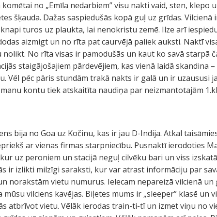
a komētai no „Emīla nedarbiem” visu nakti vaid, sten, klepo u
etes šķauda. Dažas saspiedušās kopā guļ uz grīdas. Vilcienā 
knapi turos uz plaukta, lai nenokristu zemē. Ilze arī iespie
dodas aizmigt un no rīta pat caurvējā paliek auksti. Naktī vi
u nolikt. No rīta visas ir pamodušās un kaut ko savā starpā 
acijās staigājošajiem pārdevējiem, kas vienā laidā skandina – č
u. Vēl pēc pāris stundām trakā nakts ir galā un ir uzaususi 
manu kontu tiek atskaitīta naudiņa par neizmantotajām 1.klas
ens bija no Goa uz Kočinu, kas ir jau D-Indija. Atkal taisāmie
epriekš ar vienas firmas starpniecību. Pusnaktī ierodoties M
ekur uz peroniem un stacijā neguļ cilvēku bari un viss izskat
s ir izlikti milzīgi saraksti, kur var atrast informāciju par sa
un norakstām vietu numurus. Ielecam nepareizā vilcienā un
 ka mūsu vilciens kavējas. Biļetes mums ir „sleeper” klasē un
 atbrīvot vietu. Vēlāk ierodas train-ti-tī un izmet viņu no vie