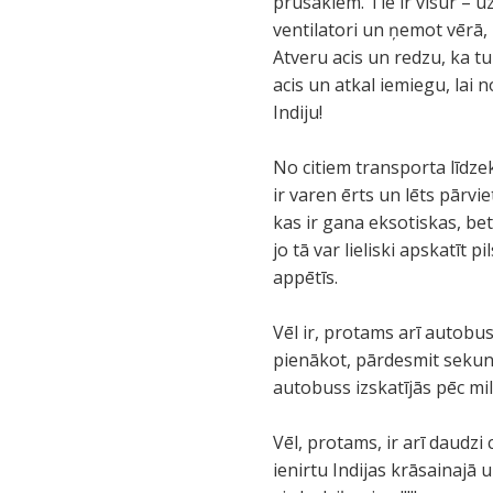
prusakiem. Tie ir visur – u
ventilatori un ņemot vērā, k
Atveru acis un redzu, ka t
acis un atkal iemiegu, la
Indiju!
No citiem transporta līdze
ir varen ērts un lēts pārvi
kas ir gana eksotiskas, be
jo tā var lieliski apskatīt p
appētīs.
Vēl ir, protams arī autobus
pienākot, pārdesmit sekunž
autobuss izskatījās pēc mi
Vēl, protams, ir arī daudzi
ienirtu Indijas krāsainajā 