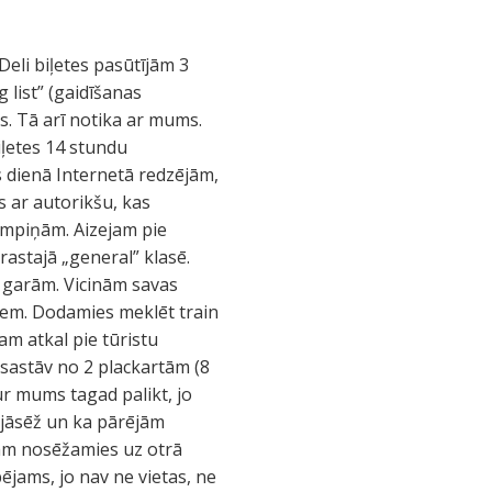
Deli biļetes pasūtījām 3
g list” (gaidīšanas
ūs. Tā arī notika ar mums.
iļetes 14 stundu
s dienā Internetā redzējām,
s ar autorikšu, kas
lampiņām. Aizejam pie
rastajā „general” klasē.
ž garām. Vicinām savas
niem. Dodamies meklēt train
jam atkal pie tūristu
 sastāv no 2 plackartām (8
ur mums tagad palikt, jo
s jāsēž un ka pārējām
mām nosēžamies uz otrā
jams, jo nav ne vietas, ne