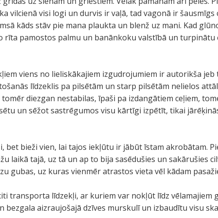
z grīdas uz sienām un griestiem. Vēlāk pamanām arī peles. Pie
a vilcienā visi logi un durvis ir vaļā, tad vagonā ir šausmīgs
umsā kāds stāv pie mana plaukta un blenž uz mani. Kad glūnoš
i no rīta pamostos palmu un banānkoku valstībā un turpināt
kļiem viens no lieliskākajiem izgudrojumiem ir autorikša jeb 
etošanās līdzeklis pa pilsētām un starp pilsētām nelielos attāl
t tomēr diezgan nestabilas, īpaši pa izdangātiem ceļiem, tomē
ilsētu un sēžot sastrēgumos visu kārtīgi izpētīt, tikai jārēķinās
i, bet bieži vien, lai tajos iekļūtu ir jābūt īstam akrobātam
u laikā tajā, uz tā un ap to bija sasēdušies un sakārušies c
lzu gubas, uz kuras vienmēr atrastos vieta vēl kādam pasaži
 citi transporta līdzekļi, ar kuriem var nokļūt līdz vēlamajiem
un bezgala aizraujošajā dzīves murskulī un izbaudītu visu sk