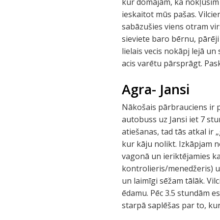
kur domājām, ka nokļūsim 3 
ieskaitot mūs pašas. Vilcie
sabāzušies viens otram vir
sieviete baro bērnu, pārē
lielais vecis nokāpj lejā u
acis varētu pārsprāgt. Pas
Agra- Jansi
Nākošais pārbrauciens ir 
autobuss uz Jansi iet 7 st
atiešanas, tad tās atkal ir 
kur kāju nolikt. Izkāpjam 
vagonā un ieriktējamies kat
kontrolieris/menedžeris) u
un laimīgi sēžam tālāk. Vil
ēdamu. Pēc 3.5 stundām es
starpā saplēšas par to, ku