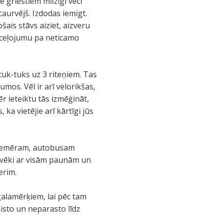
 griestiem milzīgi veci
 caurvējš. Izdodas iemigt.
ais stāvs aiziet, aizveru
u ceļojumu pa neticamo
tuk-tuks uz 3 riteņiem. Tas
umos. Vēl ir arī velorikšas,
r ieteiktu tās izmēģināt,
, ka vietējie arī kārtīgi jūs
. Piemēram, autobusam
ilvēki ar visām paunām un
erim.
 galamērķiem, lai pēc tam
aisto un neparasto līdz