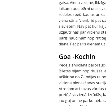
gaisa. Viena vecene, līdzīg
laikam raud bērni un sievi
redeles speiž kaulus un es 
viena sāna. Vienbrīd pat iz
sievietēm. Nav pat kur kāj
uzjautrinās par vilcienu st
pāris naudiņām nopirkt tēj
diena. Pēc pāris dienām uz 
Goa -Kochin
Pēdējais vilciena pārbrauci
Biļetes bijām nopirkušas i
atšķirībā no Z-Indijas te n
vilciena pienākšanas stacijā
Atrodam arī savus vārdus 
pretējā virzienā. Izrādās,
jau guļ un ne parko netaisās