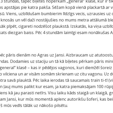
stundās, tāpēc biļetes nopērkam „general” klasē, kur ir tika
ns apstājas pie katra pakša. Sēžam kopā vienā plackartā ar vē
sū. Viens, uzblīdušam bumbierim līdzīgs vecis, uzrausies uz 
ji knosās un vēl daži nostājušies no mums metra attālumā bl
n sāk pīpēt, cigareti nodzēšot plaukstā. Izskatās, ka viņa uzb
kats diezgan baiss. Pēc 4 stundām laimīgi esam nonākušas A
pēc pāris dienām no Agras uz Jansi. Aizbraucam uz atutoost
undas. Dodamies uz staciju un tā kā biļetes pērkam pāris min
„general” klasē – kas ir pēdējos vagonos, kuri diemžēl šoreiz i
no vilciena un ar visām somām skrienam uz citu vagonu. Uz du
ra savā plauktā. Pēc laika ierodas tā saucamais train ti-tī (vi
n ļauj mums palikt kur esam, ja katra piemaksājam 100 rūpij
ciens kā jau parasti netīrs. Visu laiku kāds staigā un klaigā,
am Jansi, kur mūs momentā aplenc autorikšu šoferi, kas bei
rš mūs vedīs tālāk uz nākošo pilsētu.