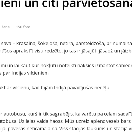
cieni un citi pārvietošan
sīšanai
150 foto
 ir sava – krāsaina, šokējoša, netīra, pārsteidzoša, brīnumain
īšos aprakstīt visu redzēto, jo tas ir jāsajūt, jāsaož un jāiz
ālumi un lai kaut kur nokļūtu noteikti nāksies izmantot sabied
 par Indijas vilcieniem.
ukt ar vilcienu, kad bijām Indijā pavadījušas nedēļu.
r autobusu, kurš ir tik sagrabējis, ka varētu pa ceļam sadalī
tobusa. Uz ielas valda haoss. Mūs uzreiz aplenc vesels bars
ijai paveras neticama aina. Viss stacijas laukums un stacijā v