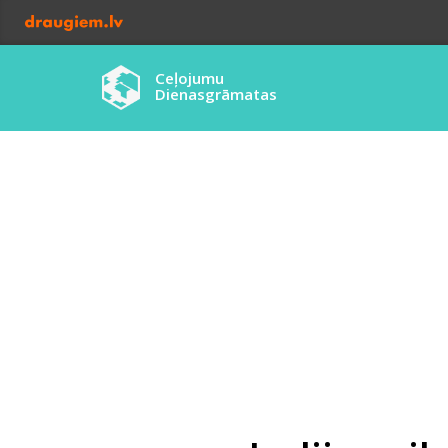
Ceļojumu
Dienasgrāmatas