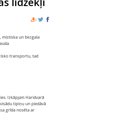
ās līdzekļi
a, mistiska un bezgala
bauda.
risko transportu, tad
ties. Izkāpjam Haridvarā
 visādu tipiņu un piedāvā
isa grīda nosēta ar