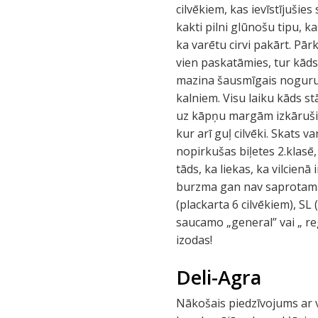
cilvēkiem, kas ievīstījušie
kakti pilni glūnošu tipu, 
ka varētu cirvi pakārt. Pā
vien paskatāmies, tur kāds
mazina šausmīgais nogurum
kalniem. Visu laiku kāds s
uz kāpņu margām izkāruši 
kur arī guļ cilvēki. Skats 
nopirkušas biļetes 2.klasē
tāds, ka liekas, ka vilcienā
burzma gan nav saprotama, j
(plackarta 6 cilvēkiem), SL 
saucamo „general” vai „ re
izodas!
Deli-Agra
Nākošais piedzīvojums ar vi