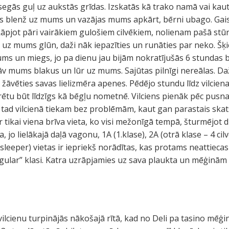
s segās guļ uz aukstās grīdas. Izskatās kā trako namā vai kau
kas blenž uz mums un vazājas mums apkārt, bērni ubago. Gaiss
rkāpjot pāri vairākiem gulošiem cilvēkiem, nolienam pašā st
 uz mums glūn, daži nāk iepazīties un runāties par neko. Š
s un miegs, jo pa dienu jau bijām nokratījušās 6 stundas b
tāv mums blakus un lūr uz mums. Sajūtas pilnīgi nereālas. D
žāvēties savas lielizmēra apenes. Pēdējo stundu līdz vilcie
varētu būt līdzīgs kā bēgļu nometnē. Vilciens pienāk pēc pusn
, tad vilcienā tiekam bez problēmām, kaut gan parastais skat
 ir tikai viena brīva vieta, ko visi mežonīgā tempā, šturmējot 
o lielākajā daļā vagonu, 1A (1.klase), 2A (otrā klase – 4 cil
(sleeper) vietas ir iepriekš norādītas, kas protams neattiecas 
gular” klasi. Katra uzrāpjamies uz sava plaukta un mēģinām ie
lcienu turpinājās nākošajā rītā, kad no Deli pa tasino mēģin