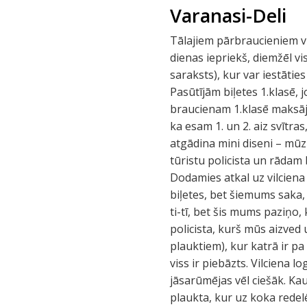
Varanasi-Deli
Tālajiem pārbraucieniem vil
dienas iepriekš, diemžēl vis
saraksts), kur var iestātie
Pasūtījām biļetes 1.klasē, 
braucienam 1.klasē maksāja
ka esam 1. un 2. aiz svītra
atgādina mini diseni – mūz
tūristu policista un rādam 
Dodamies atkal uz vilciena
biļetes, bet šiemums saka,
ti-tī, bet šis mums paziņo, 
policista, kurš mūs aizved
plauktiem), kur katrā ir p
viss ir piebāzts. Vilciena 
jāsarūmējas vēl ciešāk. K
plaukta, kur uz koka redel