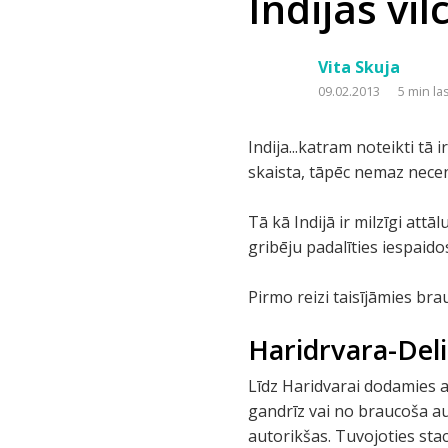
Indijas vil
Vita Skuja
09.02.2013
5 min la
Indija...katram noteikti tā
skaista, tāpēc nemaz necent
Tā kā Indijā ir milzīgi att
gribēju padalīties iespaidos
Pirmo reizi taisījāmies bra
Haridrvara-Deli
Līdz Haridvarai dodamies a
gandrīz vai no braucoša au
autorikšas. Tuvojoties stac