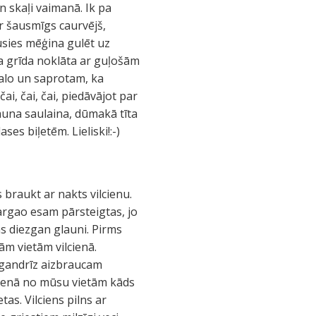
n skaļi vaimanā. Ik pa
ir šausmīgs caurvējš,
dusies mēģina gulēt uz
sa grīda noklāta ar guļošām
čalo un saprotam, ka
ai, čai, čai, piedāvājot par
jauna saulaina, dūmakā tīta
es biļetēm. Lieliski!:-)
s braukt ar nakts vilcienu.
argao esam pārsteigtas, jo
ās diezgan glauni. Pirms
vām vietām vilcienā.
 gandrīz aizbraucam
 vienā no mūsu vietām kāds
tas. Vilciens pilns ar