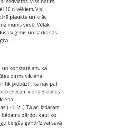
i sēdvietas. Viss netīrs,
l 10 cilvēkiem. Visi
otrā plaukta un krāc,
enž mums virsū. Vēlāk
līdušasi ģīmis un sarkanās
grā.
u un konstatējam, ka
ūtes pirms vilciena
r tik piebāzti, ka nav pat
llo ielecam vienā 3.klases
lciena
as (~1LVL).Tā arī izdarām
 gribēdams pārdot kaut ko
gu beigās gandrīz vai savā