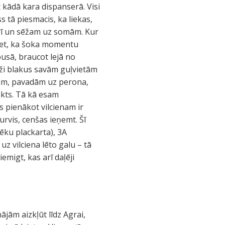
t kādā kara dispanserā. Visi
 tā piesmacis, ka liekas,
ūrī un sēžam uz somām. Kur
ķiet, ka šoka momentu
usā, braucot lejā no
aži blakus savām guļvietām
nam, pavadām uz perona,
akts. Tā kā esam
s pienākot vilcienam ir
durvis, cenšas ieņemt. Šī
vēku plackarta), 3A
uz vilciena lēto galu – tā
migt, kas arī daļēji
ājām aizkļūt līdz Agrai,