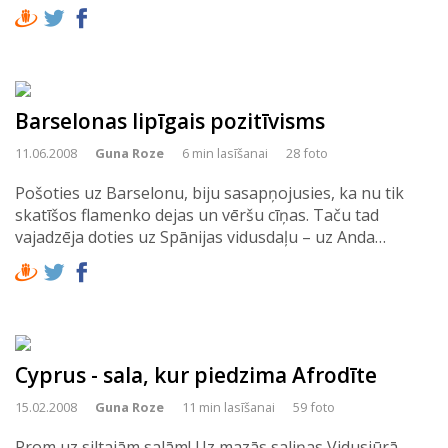
Barselonas lipīgais pozitīvisms
11.06.2008
Guna Roze
6 min lasīšanai
28 foto
Pošoties uz Barselonu, biju sasapņojusies, ka nu tik
skatīšos flamenko dejas un vēršu cīņas. Taču tad
vajadzēja doties uz Spānijas vidusdaļu – uz Anda…
Cyprus - sala, kur piedzima Afrodīte
15.02.2008
Guna Roze
11 min lasīšanai
59 foto
Prom uz siltajām salām! Uz mazās saliņas Vidusjūrā