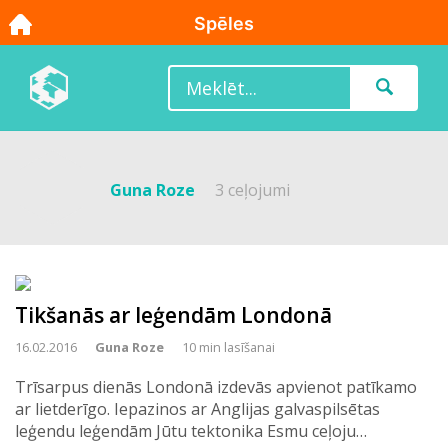
Guna Roze
3 ceļojumi
Tikšanās ar leģendām Londonā
16.02.2016
Guna Roze
10 min lasīšanai
Trīsarpus dienās Londonā izdevās apvienot patīkamo
ar lietderīgo. Iepazinos ar Anglijas galvaspilsētas
leģendu leģendām Jūtu tektonika Esmu ceļoju…