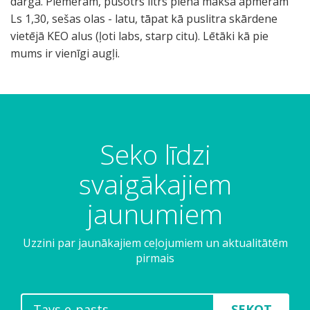
I
T
U
B
M
J
E
A
U
B
V
P
G
u
T
P
V
U
M
U
B
P
S
G
G
-
U
Š
M
U
J
N
T
A
V
K
B
P
š
B
S
.
V
U
V
T
L
B
U
B
r
a
n
e
u
a
s
r
n
r
i
i
i
n
i
a
ē
z
i
n
z
a
t
ā
ā
e
n
i
a
n
o
u
r
r
i
a
r
i
ī
r
a
.
i
n
e
a
ū
r
n
e
m
s
t
t
m
p
j
ī
a
ī
e
l
g
t
p
g
l
P
e
a
z
c
.
j
j
s
a
s
n
m
p
j
o
m
s
l
ā
e
m
o
u
.
d
a
i
s
k
ī
j
t
ū
b
a
t
s
ā
a
k
r
n
n
s
a
a
i
a
v
a
r
t
z
e
P
u
u
j
t
a
i
ā
r
ā
o
e
i
n
l
a
ā
k
ļ
a
u
r
k
i
-
d
a
i
Seko līdzi
s
i
s
ā
v
n
u
a
ī
u
k
ē
n
i
s
b
i
f
ī
k
z
ļ
a
t
t
a
k
m
l
m
o
-
d
i
4
u
ī
k
m
a
o
r
s
m
a
r
m
i
u
e
u
j
b
d
e
a
t
k
m
m
ā
t
t
p
k
a
e
o
g
a
z
a
u
u
u
u
a
f
i
i
j
t
o
t
T
c
t
m
i
s
j
ī
j
e
l
m
ū
p
a
r
svaigākajiem
g
a
i
s
i
s
e
t
a
s
r
a
i
r
a
l
n
s
ā
l
z
m
l
r
r
t
l
i
e
ņ
ā
ā
s
i
r
i
i
e
ņ
t
o
p
ū
i
o
ū
s
i
t
a
a
p
j
s
c
ķ
i
u
g
k
š
s
s
i
K
u
a
a
j
u
z
u
a
p
p
e
t
t
l
a
m
j
k
ņ
o
e
s
n
a
i
s
ē
r
t
s
s
u
r
k
d
jaunumiem
i
i
a
k
ā
i
c
s
n
a
i
c
k
e
i
i
t
s
ū
z
.
z
P
k
p
i
u
e
i
k
k
a
a
ā
o
m
u
s
d
s
a
d
a
i
n
u
m
m
a
u
s
r
o
a
s
r
u
s
o
i
m
e
s
k
p
z
i
p
r
P
.
K
ī
a
a
c
r
ā
e
a
a
u
l
m
d
a
n
,
z
v
r
ē
s
ņ
a
s
ā
s
l
m
Uzzini par jaunākajiem ceļojumiem un aktualitātēm
a
m
t
t
-
s
-
z
l
s
i
n
k
š
r
s
p
i
a
a
.
i
l
t
t
u
p
t
b
r
r
n
n
k
o
t
m
k
ī
i
ī
j
s
u
v
t
j
d
n
s
pirmais
k
a
r
s
K
i
v
i
i
t
l
t
a
ā
a
k
i
l
p
f
.
p
ā
r
i
-
a
r
ē
a
a
e
i
a
s
i
ā
u
v
e
p
ā
a
t
n
ū
a
o
ī
ķ
u
i
a
p
i
s
i
e
j
i
z
r
k
g
s
a
s
s
ā
o
.
r
r
u
e
K
t
i
r
ļ
ļ
b
.
l
k
ņ
s
r
o
n
i
r
u
r
e
r
.
š
k
e
ģ
s
i
a
p
u
s
d
a
-
u
ā
t
i
m
t
k
t
r
s
.
a
a
d
š
A
,
s
n
u
u
ū
M
n
a
ā
i
A
j
a
e
ī
l
a
k
i
P
a
š
r
SEKOT