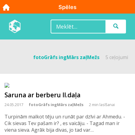
fotoGrāfs ingMārs zaļMežs
5 ceļojumi
Saruna ar berberu II.daļa
24.05.2017
fotoGrāfs ingMārs zaļMežs
2 min lasīšanai
Turpinām malkot tēju un runāt par dzīvi ar Ahmedu. -
Cik sievas Tev pašam ir? , es vaicāju. - Tagad man ir
viena sieva. Agrāk bija divas, jo tad var…