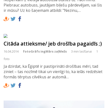
Piebrauc autobuss, jautājam biļešu pārdevējam, vai šis
ir mūsu? Uz ko šaņemam atbildi: "Nezinu,…
Citāda attieksme/ jeb drošība pagaidīs ;)
16.04.2014
fotoGrāfs ingMārs zaļMežs
3 min lasīšanai
1
foto
Ja dzirdat, ka Ēģiptē ir pastiprināti drošības mēri, tad
ziniet – tas nozīmē tikai un vienīgi to, ka ielās redzēsiet
formās tērptus cilvēkus ar automā…