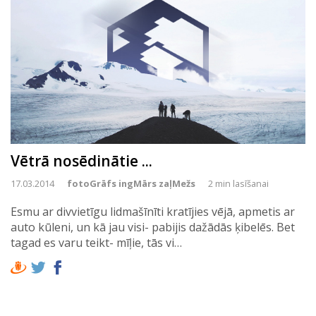
Vētrā nosēdinātie ...
17.03.2014
fotoGrāfs ingMārs zaļMežs
2 min lasīšanai
Esmu ar divvietīgu lidmašīnīti kratījies vējā, apmetis ar
auto kūleni, un kā jau visi- pabijis dažādās ķibelēs. Bet
tagad es varu teikt- mīļie, tās vi…