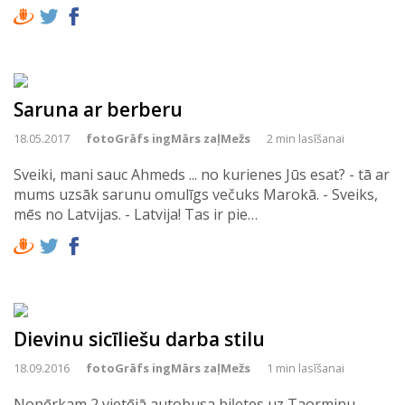
Saruna ar berberu
18.05.2017
fotoGrāfs ingMārs zaļMežs
2 min lasīšanai
Sveiki, mani sauc Ahmeds ... no kurienes Jūs esat? - tā ar
mums uzsāk sarunu omulīgs večuks Marokā. - Sveiks,
mēs no Latvijas. - Latvija! Tas ir pie…
Dievinu sicīliešu darba stilu
18.09.2016
fotoGrāfs ingMārs zaļMežs
1 min lasīšanai
Nopērkam 2 vietējā autobusa biļetes uz Taorminu.