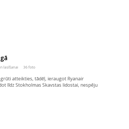
ngā
n lasīšanai
36 foto
grūti atteikties, tādēļ, ieraugot Ryanair
dot līdz Stokholmas Skavstas lidostai, nespēju