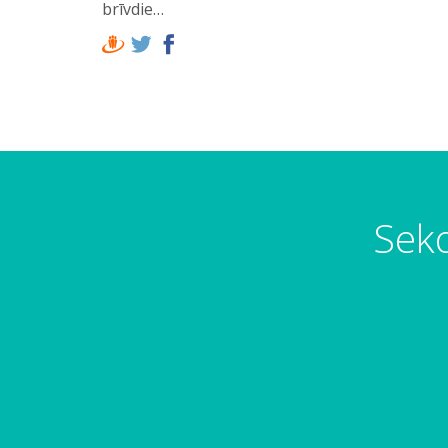
brīvdie…
Seko