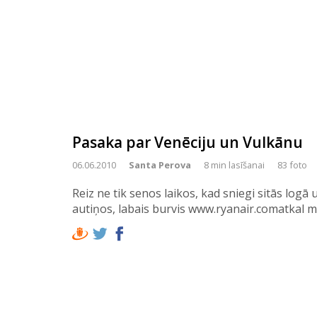
Pasaka par Venēciju un Vulkānu
06.06.2010
Santa Perova
8 min lasīšanai
83 foto
Reiz ne tik senos laikos, kad sniegi sitās logā 
autiņos, labais burvis www.ryanair.comatkal m