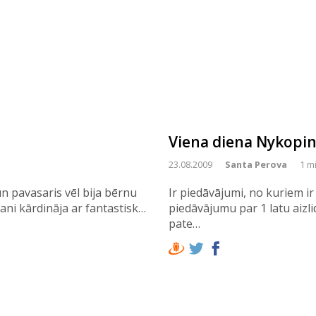
Viena diena Nykopi
23.08.2009
Santa Perova
1 mi
un pavasaris vēl bija bērnu
Ir piedāvājumi, no kuriem ir 
ani kārdināja ar fantastisk…
piedāvājumu par 1 latu aizli
pate…