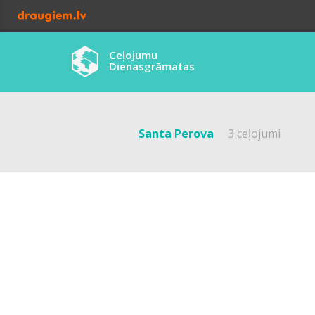
Ceļojumu
Dienasgrāmatas
Santa Perova
3 ceļojumi