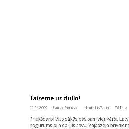
Taizeme uz dullo!
11.04.2009
Santa Perova
14 min lasīšanai
76 foto
Priekšdarbi Viss sākās pavisam vienkārši. Latv
nogurums bija darījis savu. Vajadzēja brīvdien