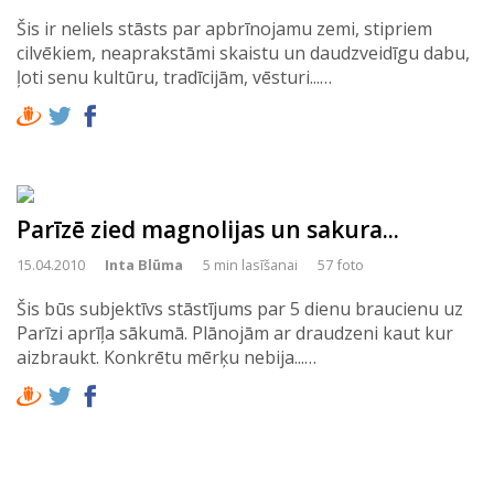
Šis ir neliels stāsts par apbrīnojamu zemi, stipriem
cilvēkiem, neaprakstāmi skaistu un daudzveidīgu dabu,
ļoti senu kultūru, tradīcijām, vēsturi...…
Parīzē zied magnolijas un sakura...
15.04.2010
Inta Blūma
5 min lasīšanai
57 foto
Šis būs subjektīvs stāstījums par 5 dienu braucienu uz
Parīzi aprīļa sākumā. Plānojām ar draudzeni kaut kur
aizbraukt. Konkrētu mērķu nebija...…