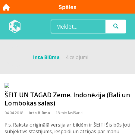
Inta Blūma
4 ceļojumi
ŠEIT UN TAGAD Zeme. Indonēzija (Bali un
Lombokas salas)
04.04.2018
Inta Blūma
18 min lasīšanai
P.s. Raksta oriģinālā versija ar bildēm ir ŠEIT! Šis būs ļoti
subjektīvs stāstījums, iespaidi un atziņas par manu