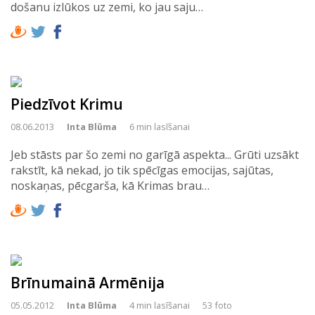
došanu izlūkos uz zemi, ko jau saju…
Piedzīvot Krimu
08.06.2013
Inta Blūma
6 min lasīšanai
Jeb stāsts par šo zemi no garīgā aspekta... Grūti uzsākt
rakstīt, kā nekad, jo tik spēcīgas emocijas, sajūtas,
noskaņas, pēcgarša, kā Krimas brau…
Brīnumainā Armēnija
05.05.2012
Inta Blūma
4 min lasīšanai
53 foto