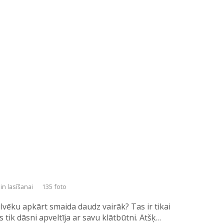
in lasīšanai
135 foto
lvēku apkārt smaida daudz vairāk? Tas ir tikai
 tik dāsni apveltīja ar savu klātbūtni. Atšķ…