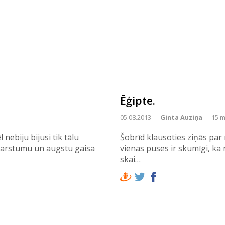
Ēģipte.
05.08.2013
Ginta Auziņa
15 m
nebiju bijusi tik tālu
Šobrīd klausoties ziņās par
u karstumu un augstu gaisa
vienas puses ir skumīgi, ka 
skai…