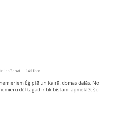
in lasīšanai
146 foto
 nemieriem Ēģiptē un Kairā, domas dalās. No
nemieru dēļ tagad ir tik bīstami apmeklēt šo