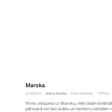
Maroka.
21.04.2013
Ginta Auziņa
9 min lasīšanai
179 foto
Pirms ceļojuma uz Maroku, mēs tikām brīdināt
pārsvarā visi bez arābu un berberu valodām run