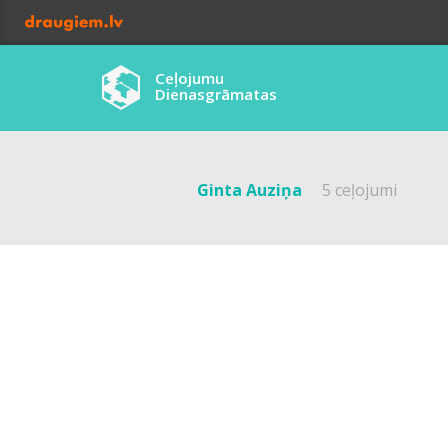
Ceļojumu
Dienasgrāmatas
Ginta Auziņa
5 ceļojumi