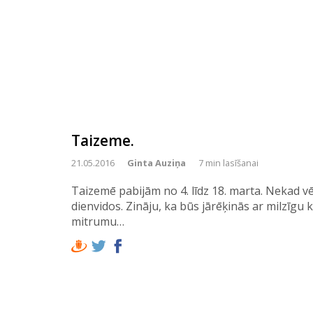
Taizeme.
21.05.2016
Ginta Auziņa
7 min lasīšanai
Taizemē pabijām no 4. līdz 18. marta. Nekad vēl 
dienvidos. Zināju, ka būs jārēķinās ar milzīg
mitrumu…