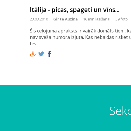
Itālija - picas, spageti un vīns...
23.03.2010
Ginta Auziņa
16 min lasīšanai
39 foto
Šis ceļojuma apraksts ir vairāk domāts tiem, 
nav sveša humora izjūta. Kas nebaidās riskēt 
tev…
Seko