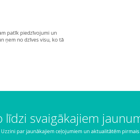
kam patīk piedzīvojumi un
un ņem no dzīves visu, ko tā
 līdzi svaigākajiem jaun
Uzzini par jaunākajiem ceļojumiem un aktualitātēm pirmais