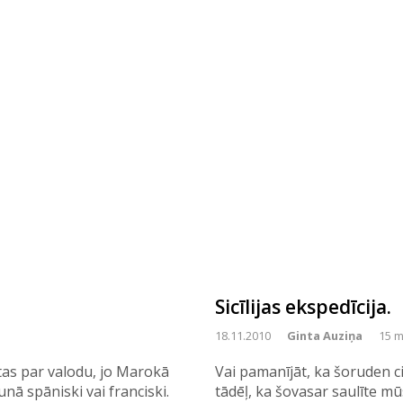
Sicīlijas ekspedīcija.
18.11.2010
Ginta Auziņa
15 m
as par valodu, jo Marokā
Vai pamanījāt, ka šoruden ci
ā spāniski vai franciski.
tādēļ, ka šovasar saulīte mūs