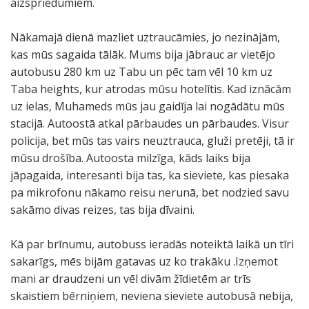
aizspriedumiem.
Nākamajā dienā mazliet uztraucāmies, jo nezinājām,
kas mūs sagaida tālāk. Mums bija jābrauc ar vietējo
autobusu 280 km uz Tabu un pēc tam vēl 10 km uz
Taba heights, kur atrodas mūsu hotelītis. Kad iznācām
uz ielas, Muhameds mūs jau gaidīja lai nogādātu mūs
stacijā. Autoostā atkal pārbaudes un pārbaudes. Visur
policija, bet mūs tas vairs neuztrauca, gluži pretēji, tā ir
mūsu drošība. Autoosta milzīga, kāds laiks bija
jāpagaida, interesanti bija tas, ka sieviete, kas piesaka
pa mikrofonu nākamo reisu nerunā, bet nodzied savu
sakāmo divas reizes, tas bija dīvaini.
Kā par brīnumu, autobuss ieradās noteiktā laikā un tīri
sakarīgs, mēs bijām gatavas uz ko trakāku .Izņemot
mani ar draudzeni un vēl divām žīdietēm ar trīs
skaistiem bērniņiem, neviena sieviete autobusā nebija,