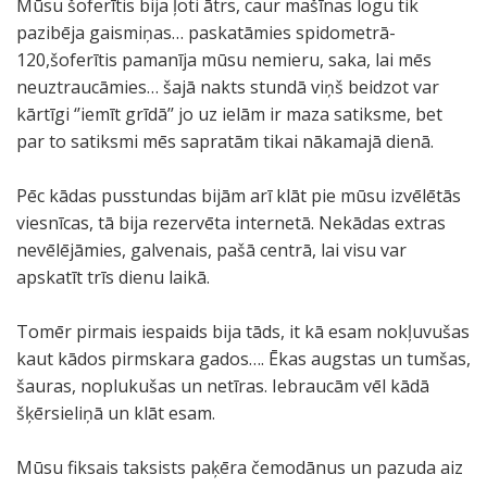
Mūsu šoferītis bija ļoti ātrs, caur mašīnas logu tik
pazibēja gaismiņas… paskatāmies spidometrā-
120,šoferītis pamanīja mūsu nemieru, saka, lai mēs
neuztraucāmies… šajā nakts stundā viņš beidzot var
kārtīgi ‘’iemīt grīdā’’ jo uz ielām ir maza satiksme, bet
par to satiksmi mēs sapratām tikai nākamajā dienā.
Pēc kādas pusstundas bijām arī klāt pie mūsu izvēlētās
viesnīcas, tā bija rezervēta internetā. Nekādas extras
nevēlējāmies, galvenais, pašā centrā, lai visu var
apskatīt trīs dienu laikā.
Tomēr pirmais iespaids bija tāds, it kā esam nokļuvušas
kaut kādos pirmskara gados…. Ēkas augstas un tumšas,
šauras, noplukušas un netīras. Iebraucām vēl kādā
šķērsieliņā un klāt esam.
Mūsu fiksais taksists paķēra čemodānus un pazuda aiz