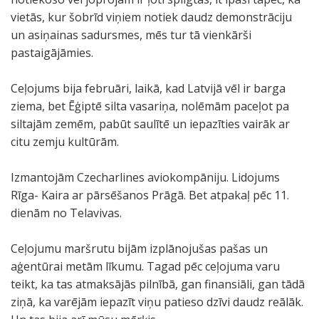
vietās, kur šobrīd viņiem notiek daudz demonstrāciju
un asiņainas sadursmes, mēs tur tā vienkārši
pastaigājāmies.
Ceļojums bija februāri, laikā, kad Latvijā vēl ir barga
ziema, bet Ēģiptē silta vasariņa, nolēmām paceļot pa
siltajām zemēm, pabūt saulītē un iepazīties vairāk ar
citu zemju kultūrām.
Izmantojām Czecharlines aviokompāniju. Lidojums
Rīga- Kaira ar pārsēšanos Prāgā. Bet atpakaļ pēc 11.
dienām no Telavivas.
Ceļojumu maršrutu bijām izplānojušas pašas un
aģentūrai metām līkumu. Tagad pēc ceļojuma varu
teikt, ka tas atmaksājās pilnībā, gan finansiāli, gan tādā
ziņā, ka varējām iepazīt viņu patieso dzīvi daudz reālāk.