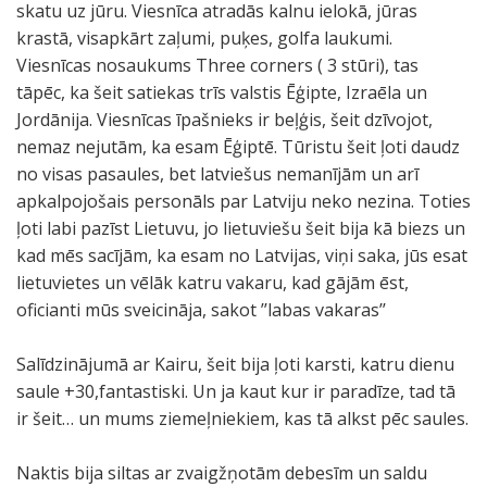
skatu uz jūru. Viesnīca atradās kalnu ielokā, jūras
krastā, visapkārt zaļumi, puķes, golfa laukumi.
Viesnīcas nosaukums Three corners ( 3 stūri), tas
tāpēc, ka šeit satiekas trīs valstis Ēģipte, Izraēla un
Jordānija. Viesnīcas īpašnieks ir beļģis, šeit dzīvojot,
nemaz nejutām, ka esam Ēģiptē. Tūristu šeit ļoti daudz
no visas pasaules, bet latviešus nemanījām un arī
apkalpojošais personāls par Latviju neko nezina. Toties
ļoti labi pazīst Lietuvu, jo lietuviešu šeit bija kā biezs un
kad mēs sacījām, ka esam no Latvijas, viņi saka, jūs esat
lietuvietes un vēlāk katru vakaru, kad gājām ēst,
oficianti mūs sveicināja, sakot ’’labas vakaras’’
Salīdzinājumā ar Kairu, šeit bija ļoti karsti, katru dienu
saule +30,fantastiski. Un ja kaut kur ir paradīze, tad tā
ir šeit… un mums ziemeļniekiem, kas tā alkst pēc saules.
Naktis bija siltas ar zvaigžņotām debesīm un saldu