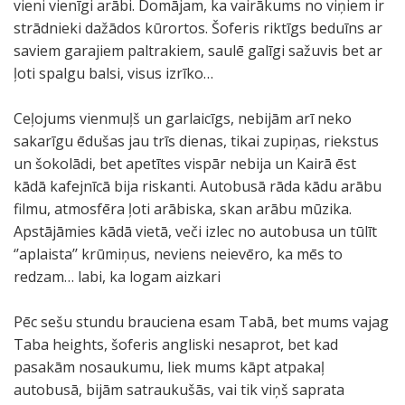
vieni vienīgi arābi. Domājam, ka vairākums no viņiem ir
strādnieki dažādos kūrortos. Šoferis riktīgs beduīns ar
saviem garajiem paltrakiem, saulē galīgi sažuvis bet ar
ļoti spalgu balsi, visus izrīko…
Ceļojums vienmuļš un garlaicīgs, nebijām arī neko
sakarīgu ēdušas jau trīs dienas, tikai zupiņas, riekstus
un šokolādi, bet apetītes vispār nebija un Kairā ēst
kādā kafejnīcā bija riskanti. Autobusā rāda kādu arābu
filmu, atmosfēra ļoti arābiska, skan arābu mūzika.
Apstājāmies kādā vietā, veči izlec no autobusa un tūlīt
‘’aplaista’’ krūmiņus, neviens neievēro, ka mēs to
redzam… labi, ka logam aizkari
Pēc sešu stundu brauciena esam Tabā, bet mums vajag
Taba heights, šoferis angliski nesaprot, bet kad
pasakām nosaukumu, liek mums kāpt atpakaļ
autobusā, bijām satraukušās, vai tik viņš saprata