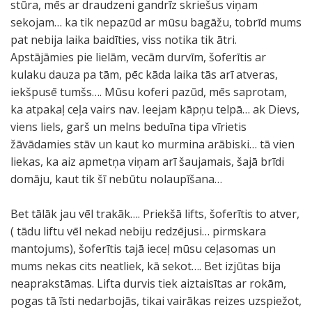
stūra, mēs ar draudzeni gandrīz skriešus viņam
sekojam… ka tik nepazūd ar mūsu bagāžu, tobrīd mums
pat nebija laika baidīties, viss notika tik ātri.
Apstājāmies pie lielām, vecām durvīm, šoferītis ar
kulaku dauza pa tām, pēc kāda laika tās arī atveras,
iekšpusē tumšs…. Mūsu koferi pazūd, mēs saprotam,
ka atpakaļ ceļa vairs nav. Ieejam kāpņu telpā… ak Dievs,
viens liels, garš un melns beduīna tipa vīrietis
žāvādamies stāv un kaut ko murmina arābiski… tā vien
liekas, ka aiz apmetņa viņam arī šaujamais, šajā brīdi
domāju, kaut tik šī nebūtu nolaupīšana…
Bet tālāk jau vēl trakāk…. Priekšā lifts, šoferītis to atver,
( tādu liftu vēl nekad nebiju redzējusi… pirmskara
mantojums), šoferītis tajā ieceļ mūsu ceļasomas un
mums nekas cits neatliek, kā sekot…. Bet izjūtas bija
neaprakstāmas. Lifta durvis tiek aiztaisītas ar rokām,
pogas tā īsti nedarbojās, tikai vairākas reizes uzspiežot,