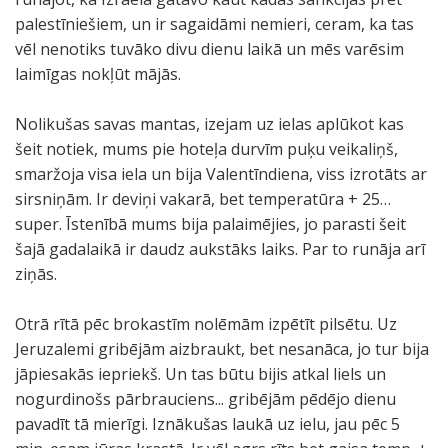
palestīniešiem, un ir sagaidāmi nemieri, ceram, ka tas
vēl nenotiks tuvāko divu dienu laikā un mēs varēsim
laimīgas nokļūt mājās.
Nolikušas savas mantas, izejam uz ielas aplūkot kas
šeit notiek, mums pie hoteļa durvīm puķu veikaliņš,
smaržoja visa iela un bija Valentīndiena, viss izrotāts ar
sirsniņām. Ir deviņi vakarā, bet temperatūra + 25…
super. Īstenībā mums bija palaimējies, jo parasti šeit
šajā gadalaikā ir daudz aukstāks laiks. Par to runāja arī
ziņās.
Otrā rītā pēc brokastīm nolēmām izpētīt pilsētu. Uz
Jeruzalemi gribējām aizbraukt, bet nesanāca, jo tur bija
jāpiesakās iepriekš. Un tas būtu bijis atkal liels un
nogurdinošs pārbrauciens... gribējām pēdējo dienu
pavadīt tā mierīgi. Iznākušas laukā uz ielu, jau pēc 5