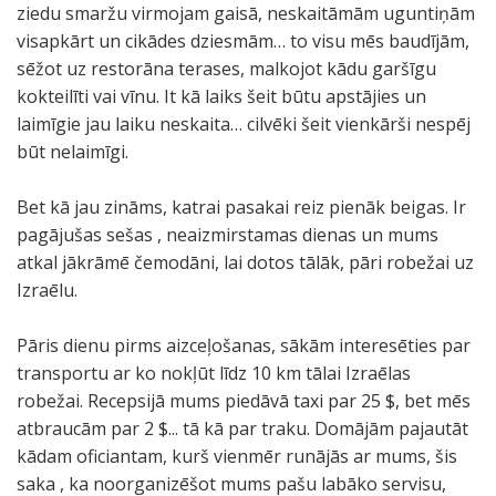
ziedu smaržu virmojam gaisā, neskaitāmām uguntiņām
visapkārt un cikādes dziesmām… to visu mēs baudījām,
sēžot uz restorāna terases, malkojot kādu garšīgu
kokteilīti vai vīnu. It kā laiks šeit būtu apstājies un
laimīgie jau laiku neskaita… cilvēki šeit vienkārši nespēj
būt nelaimīgi.
Bet kā jau zināms, katrai pasakai reiz pienāk beigas. Ir
pagājušas sešas , neaizmirstamas dienas un mums
atkal jākrāmē čemodāni, lai dotos tālāk, pāri robežai uz
Izraēlu.
Pāris dienu pirms aizceļošanas, sākām interesēties par
transportu ar ko nokļūt līdz 10 km tālai Izraēlas
robežai. Recepsijā mums piedāvā taxi par 25 $, bet mēs
atbraucām par 2 $... tā kā par traku. Domājām pajautāt
kādam oficiantam, kurš vienmēr runājās ar mums, šis
saka , ka noorganizēšot mums pašu labāko servisu,