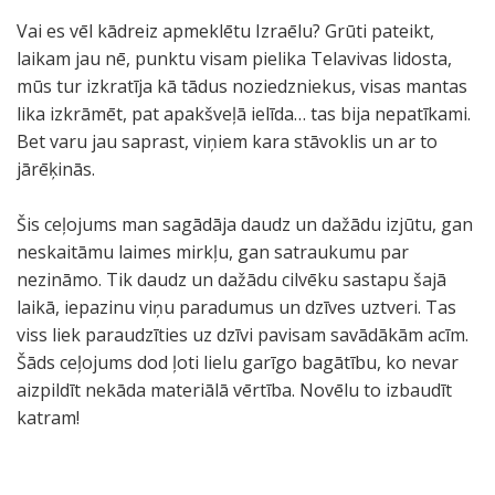
Vai es vēl kādreiz apmeklētu Izraēlu? Grūti pateikt,
laikam jau nē, punktu visam pielika Telavivas lidosta,
mūs tur izkratīja kā tādus noziedzniekus, visas mantas
lika izkrāmēt, pat apakšveļā ielīda… tas bija nepatīkami.
Bet varu jau saprast, viņiem kara stāvoklis un ar to
jārēķinās.
Šis ceļojums man sagādāja daudz un dažādu izjūtu, gan
neskaitāmu laimes mirkļu, gan satraukumu par
nezināmo. Tik daudz un dažādu cilvēku sastapu šajā
laikā, iepazinu viņu paradumus un dzīves uztveri. Tas
viss liek paraudzīties uz dzīvi pavisam savādākām acīm.
Šāds ceļojums dod ļoti lielu garīgo bagātību, ko nevar
aizpildīt nekāda materiālā vērtība. Novēlu to izbaudīt
katram!
K
V
Š
K
K
A
I
P
K
Ī
S
S
K
B
K
S
M
T
N
M
P
K
T
M
B
K
.
P
K
P
B
T
P
E
C
Š
Š
G
.
R
N
I
A
V
Š
Z
I
O
S
M