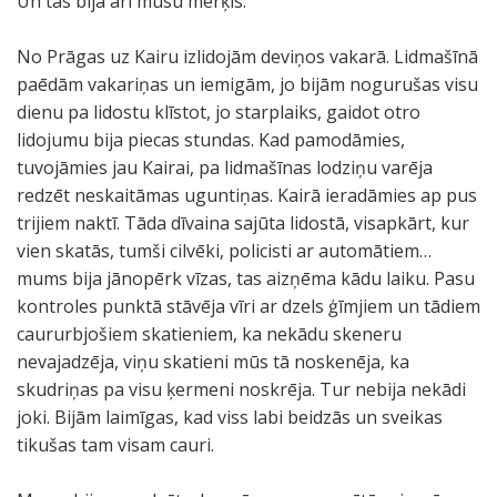
Un tas bija arī mūsu mērķis.
No Prāgas uz Kairu izlidojām deviņos vakarā. Lidmašīnā
paēdām vakariņas un iemigām, jo bijām nogurušas visu
dienu pa lidostu klīstot, jo starplaiks, gaidot otro
lidojumu bija piecas stundas. Kad pamodāmies,
tuvojāmies jau Kairai, pa lidmašīnas lodziņu varēja
redzēt neskaitāmas uguntiņas. Kairā ieradāmies ap pus
trijiem naktī. Tāda dīvaina sajūta lidostā, visapkārt, kur
vien skatās, tumši cilvēki, policisti ar automātiem…
mums bija jānopērk vīzas, tas aizņēma kādu laiku. Pasu
kontroles punktā stāvēja vīri ar dzels ģīmjiem un tādiem
caururbjošiem skatieniem, ka nekādu skeneru
nevajadzēja, viņu skatieni mūs tā noskenēja, ka
skudriņas pa visu ķermeni noskrēja. Tur nebija nekādi
joki. Bijām laimīgas, kad viss labi beidzās un sveikas
tikušas tam visam cauri.