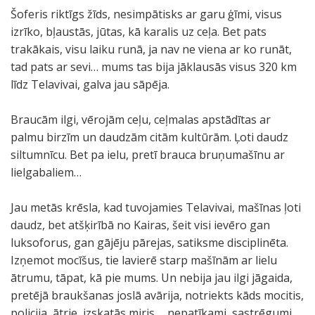
Šoferis riktīgs žīds, nesimpātisks ar garu ģīmi, visus
izrīko, bļaustās, jūtas, kā karalis uz ceļa. Bet pats
trakākais, visu laiku runā, ja nav ne viena ar ko runāt,
tad pats ar sevi… mums tas bija jāklausās visus 320 km
līdz Telavivai, galva jau sāpēja.
Braucām ilgi, vērojām ceļu, ceļmalas apstādītas ar
palmu birzīm un daudzām citām kultūrām. Ļoti daudz
siltumnīcu. Bet pa ielu, pretī brauca bruņumašīnu ar
lielgabaliem…
Jau metās krēsla, kad tuvojamies Telavivai, mašīnas ļoti
daudz, bet atšķirībā no Kairas, šeit visi ievēro gan
luksoforus, gan gājēju pārejas, satiksme disciplinēta.
Izņemot mocīšus, tie lavierē starp mašīnām ar lielu
ātrumu, tāpat, kā pie mums. Un nebija jau ilgi jāgaida,
pretējā braukšanas joslā avārija, notriekts kāds mocitis,
policija, ātrie, izskatās miris…. nepatīkami, sastrēgumi