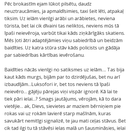
Pēc brokastīm ejam lūkot pilsētu, daudz
neuztraucāmies, ja apmaldīsimies, taxi šeit lēti, atpakaļ
tiksim. Uz ielām vienīgi arābi un arābietes, neviena
tūrista, bet lai cik dīvaini tas neliktos, neviens mūs tā
īpaši neievēroja, varbūt tikai kāds ziņkārīgāks skatiens.
Mēs ļoti ātri adaptējāmies viņu sabiedrībā un beidzām
baidīties. Uz katra stūra stāv kāds policists un gādāja
par sabiedrības kārtības ievērošanu.
Baidīties nācās vienīgi no satiksmes uz ielām…. Tas bija
kaut kāds murgs, bijām par to dzirdējušas, bet nu arī
izbaudījām…Luksofori ir, bet tos neviens tā īpaši
neievēro… gājēju pārejas viņi vispār ignorē. Kā lai te
tiek pāri ielai…? Smags jautājums, vērojām, kā to dara
vietējie… ak, Dievs, sievietes ar maziem bērniņiem pie
rokas vai uz rokām lavierē starp mašīnām, kuras
savukārt nemitīgi signalizē, te jau mati ceļas stāvus. Bet
cik tad ilgi tu tā stāvēsi ielas malā un šausmināsies, ielai