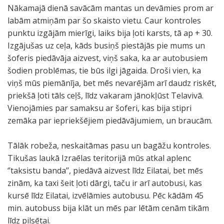
Nākamajā dienā savācām mantas un devāmies prom ar
labām atmiņām par šo skaisto vietu. Caur kontroles
punktu izgājām mierīgi, laiks bija ļoti karsts, tā ap + 30.
Izgājušas uz ceļa, kāds busiņš piestājās pie mums un
šoferis piedāvāja aizvest, viņš saka, ka ar autobusiem
šodien problēmas, tie būs ilgi jāgaida. Droši vien, ka
viņš mūs piemānīja, bet mēs nevarējām arī daudz riskēt,
priekšā ļoti tāls ceļš, līdz vakaram jānokļūst Telavivā.
Vienojāmies par samaksu ar šoferi, kas bija stipri
zemāka par iepriekšējiem piedāvājumiem, un braucām.
Tālāk robeža, neskaitāmas pasu un bagāžu kontroles.
Tikušas laukā Izraēlas teritorijā mūs atkal aplenc
‘’taksistu banda’’, piedāvā aizvest līdz Eilatai, bet mēs
zinām, ka taxi šeit ļoti dārgi, taču ir arī autobusi, kas
kursē līdz Eilatai, izvēlāmies autobusu. Pēc kādām 45
min. autobuss bija klāt un mēs par lētām cenām tikām
līdz pilsētai.