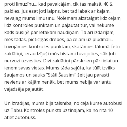
proti limuzīnu… kad pavaicājām, cik tas maksā, 40 $,
paldies, jūs esat ļoti laipns, bet tad labāk ar kājām…
nevajag mums limuzīnu. Nolēmām aizstaigāt līdz ceļam,
līdz kontroles punktam un pajautāt tur, vai nekursē
kāds busiņš par lētākām naudiņām. Tā arī izdarījām,
mēs tādās, pieticīgās drēbēs, pa ceļam uz pludmali...
tuvojāmies kontroles punktam, skatāmies tālumā četri
zaldātiņi, ieraudzījuši mūs bīstami tuvojoties, sāk ļoti
nervozi uzvesties. Divi zaldātiņi pārskrien pāri ielai un
ieņem savas vietas. Mums tāda sajūta, ka tūlīt izvilks
šaujamos un sauks ’’Stāt! Šausim!’’ šeit jau parasti
neviens ar kājām nenāk, bet mums nebija variantu,
vajadzēja pajautāt.
Un izrādījās, mums bija taisnība, no ceļa kursē autobusi
uz Tabu. Kontroles punktā uzzinājām, ka no rīta 10
atiet autobuss.