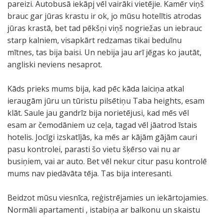
pareizi. Autobusā iekāpj vēl vairāki vietējie. Kamēr viņš
brauc gar jūras krastu ir ok, jo mūsu hotelītis atrodas
jūras krastā, bet tad pēkšņi viņš nogriežas un iebrauc
starp kalniem, visapkārt redzamas tikai beduīnu
mītnes, tas bija baisi. Un nebija jau arī jēgas ko jautāt,
angliski neviens nesaprot.
Kāds prieks mums bija, kad pēc kāda laiciņa atkal
ieraugām jūru un tūristu pilsētiņu Taba heights, esam
klāt. Saule jau gandrīz bija norietējusi, kad mēs vēl
esam ar čemodāniem uz ceļa, tagad vēl jāatrod īstais
hotelis. Jocīgi izskatījās, ka mēs ar kājām gājām cauri
pasu kontrolei, parasti šo vietu šķērso vai nu ar
busiņiem, vai ar auto. Bet vēl nekur citur pasu kontrolē
mums nav piedāvāta tēja. Tas bija interesanti.
Beidzot mūsu viesnīca, reģistrējamies un iekārtojamies.
Normāli apartamenti , istabiņa ar balkonu un skaistu