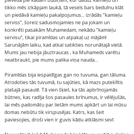
pieveda pie kādām būdiņām, kur daudz kamieļu un
tikko mēs izkāpjam laukā, tā vesels bars beduīnu klāt
un piedāvā kamieļu pakalpojumus… izrādās ‘’kamieļu
serviss’’, šoreiz sadusmojamies ne pa jokam un
konkrēti pasakām Muhamedam, nekādu ‘’kamieļu
servisu’’, tikai piramīdas un atpakaļ uz mājām!
Sarunājām laiku, kad atkal satikties norunātajā vietā.
Mums jau nebija jāuztraucas , ka Muhameds varētu
neatbraukt, pie mums palika viņa nauda…
Piramīdas bija iespaidīgas gan no tuvuma, gan tāluma.
Atrodoties tās tuvumā, tu sajūties, kā mazs puteklītis
plašajā pasaulē. Tā vien šķiet, ka tās apbrīnojamās
būtnes, kas radīja šos pasaules brīnumus, ir vēlējušās,
lai mēs padomātu par lietām mums apkārt un lai mūsu
domas nebūtu tik virspusējas. Katrs, kas šeit
paviesojies, droši vien ir guvis kādu atklāsmi sevī.