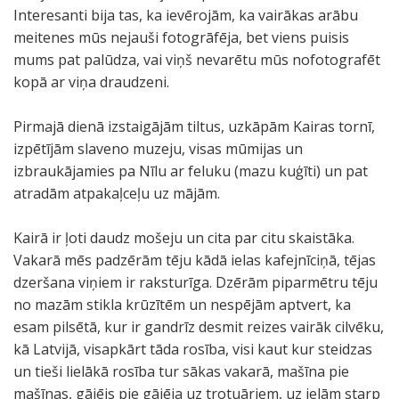
Interesanti bija tas, ka ievērojām, ka vairākas arābu
meitenes mūs nejauši fotogrāfēja, bet viens puisis
mums pat palūdza, vai viņš nevarētu mūs nofotografēt
kopā ar viņa draudzeni.
Pirmajā dienā izstaigājām tiltus, uzkāpām Kairas tornī,
izpētījām slaveno muzeju, visas mūmijas un
izbraukājamies pa Nīlu ar feluku (mazu kuģīti) un pat
atradām atpakaļceļu uz mājām.
Kairā ir ļoti daudz mošeju un cita par citu skaistāka.
Vakarā mēs padzērām tēju kādā ielas kafejnīciņā, tējas
dzeršana viņiem ir raksturīga. Dzērām piparmētru tēju
no mazām stikla krūzītēm un nespējām aptvert, ka
esam pilsētā, kur ir gandrīz desmit reizes vairāk cilvēku,
kā Latvijā, visapkārt tāda rosība, visi kaut kur steidzas
un tieši lielākā rosība tur sākas vakarā, mašīna pie
mašīnas, gājējs pie gājēja uz trotuāriem, uz ielām starp