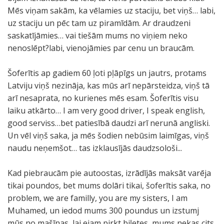
Mēs viņam sakām, ka vēlamies uz staciju, bet viņš… labi,
uz staciju un pēc tam uz piramīdām. Ar draudzeni
saskatījāmies… vai tiešām mums no viņiem neko
nenoslēpt?labi, vienojāmies par cenu un braucām.
Šoferītis ap gadiem 60 ļoti pļāpīgs un jautrs, protams
Latviju viņš nezināja, kas mūs arī nepārsteidza, viņš tā
arī nesaprata, no kurienes mēs esam. Šoferītis visu
laiku atkārto… I am very good driver, I speak english,
good serviss…bet patiesībā daudzi arī nerunā angliski.
Un vēl viņš saka, ja mēs šodien nebūsim laimīgas, viņš
naudu neņemšot… tas izklausījās daudzsološi...
Kad piebraucām pie autoostas, izrādījās maksāt varēja
tikai poundos, bet mums dolāri tikai, šoferītis saka, no
problem, we are familly, you are my sisters, I am
Muhamed, un iedod mums 300 poundus un izstumj
mūs no mašīnas, lai ejam pirkt biļetes, mums nekas cits