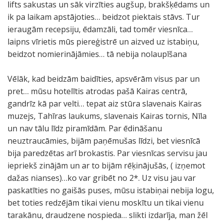
lifts sakustas un sāk virzīties augšup, brakšķēdams un
ik pa laikam apstājoties… beidzot piektais stāvs. Tur
ieraugām recepsiju, ēdamzāli, tad tomēr viesnīca…
laipns vīrietis mūs piereģistrē un aizved uz istabiņu,
beidzot nomierinājāmies… tā nebija nolaupīšana
Vēlāk, kad beidzām baidīties, apsvērām visus par un
pret… mūsu hotelītis atrodas pašā Kairas centrā,
gandrīz kā par velti… tepat aiz stūra slavenais Kairas
muzejs, Tahīras laukums, slavenais Kairas tornis, Nīla
un nav tālu līdz piramīdām. Par ēdināšanu
neuztraucāmies, bijām paņēmušas līdzi, bet viesnīcā
bija paredzētas arī brokastis. Par viesnīcas servisu jau
iepriekš zinājām un ar to bijām rēķinājušās, ( izņemot
dažas nianses)…ko var gribēt no 2*. Uz visu jau var
paskatīties no gaišās puses, mūsu istabiņai nebija logu,
bet toties redzējām tikai vienu moskītu un tikai vienu
tarakānu, draudzene nospieda… slikti izdarīja, man žēl