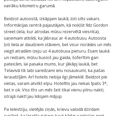
vairāku kilometru garumā.
Beidzot autoostā, izkāpjam laukā, ļoti silts vakars.
Informācijas centrā pajautājam, kā nokļūt līdz Gordon
street (iela, kur atrodas mūsu rezervētā viesnīca),
saņemam atbildi, ka jābrauc ar 4 autobusu. Autoosta
ļoti liela ar daudziem stāviem, bet visur norādes un mēs
viegli atradām izeju uz 4 autobusa pieturu. Esam laukā
un redzam, mūsu busiņš jau gaida, šoferītim gan
pateicām, lai pasaka mums, kur jākāpj laukā, bet
Telavivā tik labi saredzami ielu nosaukumi, ka pašas
ieraudzījām. Arī hotelis nebija ilgi jāmeklē. Beidzot pie
vietas, varam atvilkt elpu. Hotelītis jau nekas īpašs 3*,
bet ir ok. Viss tīrs un mēs šeit tikai vienu pilnu nakti,
otrajā naktī jau lidojam mājup.
Pa televīziju, vietējās ziņās, krievu valodā dzirdam
runājot, ka Izraēla gatavo kaut kādas sankcijas pret