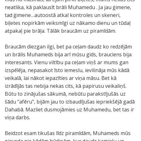
neatlika, kā paklausīt brāli Muhamedu . Ja jau ģimene,
tad ģimene…autoostā atkal kontroles un skeneri,
biļetes nopirkām veiksmīgi uz nākamo dienu un tūdaļ
atpakaļ pie brāļa. Tālāk braucām uz piramīdām.
Braucām diezgan ilgi, bet pa ceļam daudz ko redzējām
un brālis Muhameds bija arī mūsu gids, brauciens bija
interesants. Vienu viltību pa ceļam viņš ar mums gan
izspēlēja, nepasakot īsto iemeslu, ievilināja mūs kādā
veikalā, lai nākot iepazīties ar viņa māsu. Bet kā
izrādījās tas nebija nekas cits, kā papirusu veikaliņš.
Būtu to zinājušas sākumā, nebūtu parakstījušās uz
šādu ‘’afēru’’, bijām jau to izbaudījušas iepriekšējā gadā
Dahabā. Mazliet dusmojāmies uz Muhamedu, bet tas ir
viņa darbs.
Beidzot esam tikušas līdz piramīdām, Muhameds mūs