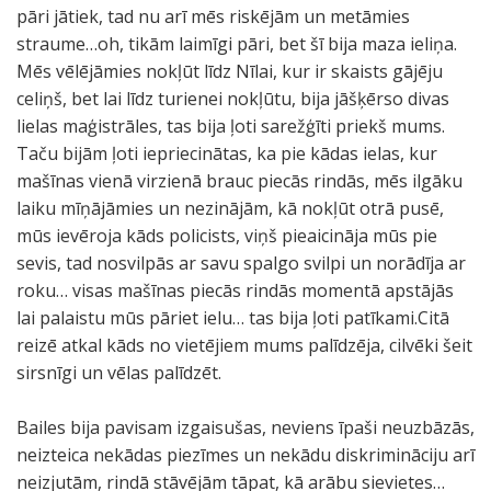
pāri jātiek, tad nu arī mēs riskējām un metāmies
straume…oh, tikām laimīgi pāri, bet šī bija maza ieliņa.
Mēs vēlējāmies nokļūt līdz Nīlai, kur ir skaists gājēju
celiņš, bet lai līdz turienei nokļūtu, bija jāšķērso divas
lielas maģistrāles, tas bija ļoti sarežģīti priekš mums.
Taču bijām ļoti iepriecinātas, ka pie kādas ielas, kur
mašīnas vienā virzienā brauc piecās rindās, mēs ilgāku
laiku mīņājāmies un nezinājām, kā nokļūt otrā pusē,
mūs ievēroja kāds policists, viņš pieaicināja mūs pie
sevis, tad nosvilpās ar savu spalgo svilpi un norādīja ar
roku… visas mašīnas piecās rindās momentā apstājās
lai palaistu mūs pāriet ielu… tas bija ļoti patīkami.Citā
reizē atkal kāds no vietējiem mums palīdzēja, cilvēki šeit
sirsnīgi un vēlas palīdzēt.
Bailes bija pavisam izgaisušas, neviens īpaši neuzbāzās,
neizteica nekādas piezīmes un nekādu diskrimināciju arī
neizjutām, rindā stāvējām tāpat, kā arābu sievietes…