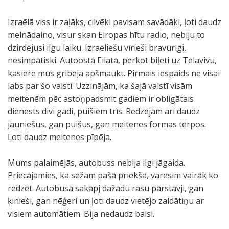
Izraēlā viss ir zaļāks, cilvēki pavisam savādāki, ļoti daudz
melnādaino, visur skan Eiropas hītu radio, nebiju to
dzirdējusi ilgu laiku. Izraēliešu vīrieši bravūrīgi,
nesimpātiski. Autoostā Eilatā, pērkot biļeti uz Telavivu,
kasiere mūs gribēja apšmaukt. Pirmais iespaids ne visai
labs par šo valsti. Uzzinājām, ka šajā valstī visām
meitenēm pēc astoņpadsmit gadiem ir obligātais
dienests divi gadi, puišiem trīs. Redzējām arī daudz
jauniešus, gan puišus, gan meitenes formas tērpos.
Ļoti daudz meitenes pīpēja.
Mums palaimējās, autobuss nebija ilgi jāgaida.
Priecājāmies, ka sēžam pašā priekšā, varēsim vairāk ko
redzēt. Autobusā sakāpj dažādu rasu pārstāvji, gan
ķinieši, gan nēģeri un ļoti daudz vietējo zaldātiņu ar
visiem automātiem. Bija nedaudz baisi.