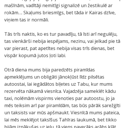
mašīnām, vadītāji nemitīgi signalizē un žestikulē ar
rokām…. Skaļums briesmīgs, bet tāda ir Kairas dzīve,
viņiem tas ir normāli.
Tās trīs naktis, ko es tur pavadīju, tā īsti arī negulēju,
tas vienkārši nebija iespējams, nezinu, vai jelkad pie tā
var pierast, pat apetītes nebija visas trīs dienas, bet
vispār kopumā jutos ļoti labi.
Otrā diena mums bija paredzēts piramīdas
apmeklējums un obligāti jānokļūst līdz pilsētas
autoostai, lai iegādātos biļetes uz Tabu, kur mums
rezervēta nākamā viesnīca. Vajadzēja sameklēt kādu
taxi, nolēmām vispirms vienoties par autoostu, jo ja
mēs teiksim arī par piramīdām, tas būs pārāk sarežģīti
un taksists var mūs apšmaukt. Viesnīcā mums pateica,
lai mēs meklējot taksīšus Tahīras laukumā, bet tikko
bijām iznākušas uz ielu, tā viens pavecāks arābs klāt.