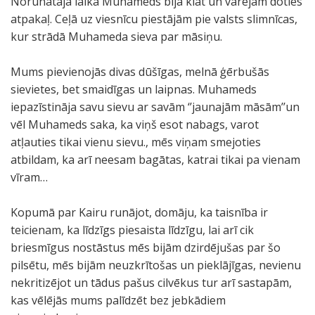
Norunātajā laikā Muhameds bija klāt un varējām doties
atpakaļ. Ceļā uz viesnīcu piestājām pie valsts slimnīcas,
kur strādā Muhameda sieva par māsiņu.
Mums pievienojās divas dūšīgas, melnā ģērbušās
sievietes, bet smaidīgas un laipnas. Muhameds
iepazīstināja savu sievu ar savām ‘’jaunajām māsām’’un
vēl Muhameds saka, ka viņš esot nabags, varot
atļauties tikai vienu sievu., mēs viņam smejoties
atbildam, ka arī neesam bagātas, katrai tikai pa vienam
vīram…
Kopumā par Kairu runājot, domāju, ka taisnība ir
teicienam, ka līdzīgs piesaista līdzīgu, lai arī cik
briesmīgus nostāstus mēs bijām dzirdējušas par šo
pilsētu, mēs bijām neuzkrītošas un pieklājīgas, nevienu
nekritizējot un tādus pašus cilvēkus tur arī sastapām,
kas vēlējās mums palīdzēt bez jebkādiem