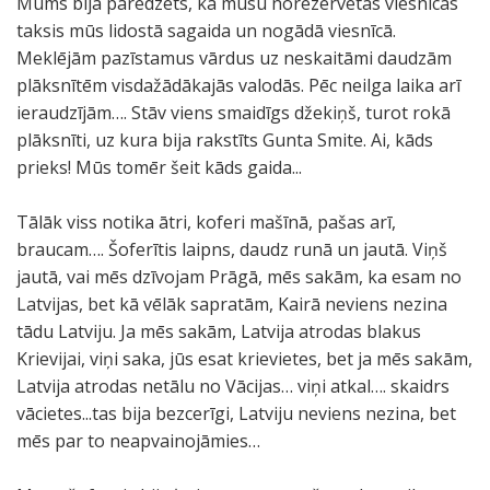
Mums bija paredzēts, ka mūsu norezervētās viesnīcas
taksis mūs lidostā sagaida un nogādā viesnīcā.
Meklējām pazīstamus vārdus uz neskaitāmi daudzām
plāksnītēm visdažādākajās valodās. Pēc neilga laika arī
ieraudzījām…. Stāv viens smaidīgs džekiņš, turot rokā
plāksnīti, uz kura bija rakstīts Gunta Smite. Ai, kāds
prieks! Mūs tomēr šeit kāds gaida...
Tālāk viss notika ātri, koferi mašīnā, pašas arī,
braucam…. Šoferītis laipns, daudz runā un jautā. Viņš
jautā, vai mēs dzīvojam Prāgā, mēs sakām, ka esam no
Latvijas, bet kā vēlāk sapratām, Kairā neviens nezina
tādu Latviju. Ja mēs sakām, Latvija atrodas blakus
Krievijai, viņi saka, jūs esat krievietes, bet ja mēs sakām,
Latvija atrodas netālu no Vācijas… viņi atkal…. skaidrs
vācietes...tas bija bezcerīgi, Latviju neviens nezina, bet
mēs par to neapvainojāmies…