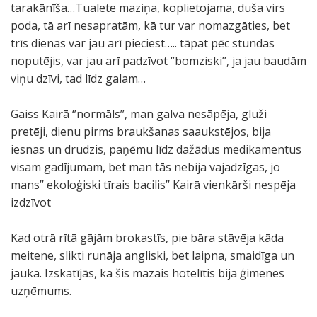
tarakānīša…Tualete maziņa, koplietojama, duša virs
poda, tā arī nesapratām, kā tur var nomazgāties, bet
trīs dienas var jau arī pieciest….. tāpat pēc stundas
noputējis, var jau arī padzīvot ‘’bomziski’’, ja jau baudām
viņu dzīvi, tad līdz galam…
Gaiss Kairā ‘’normāls’’, man galva nesāpēja, gluži
pretēji, dienu pirms braukšanas saaukstējos, bija
iesnas un drudzis, paņēmu līdz dažādus medikamentus
visam gadījumam, bet man tās nebija vajadzīgas, jo
mans’’ ekoloģiski tīrais bacilis’’ Kairā vienkārši nespēja
izdzīvot
Kad otrā rītā gājām brokastīs, pie bāra stāvēja kāda
meitene, slikti runāja angliski, bet laipna, smaidīga un
jauka. Izskatījās, ka šis mazais hotelītis bija ģimenes
uzņēmums.