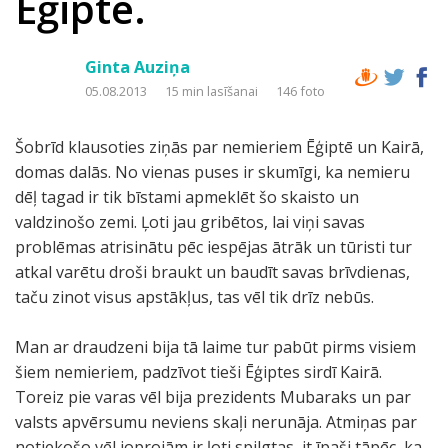
Ēģipte.
Ginta Auziņa
05.08.2013
15 min lasīšanai
146 foto
Šobrīd klausoties ziņās par nemieriem Ēģiptē un Kairā,
domas dalās. No vienas puses ir skumīgi, ka nemieru
dēļ tagad ir tik bīstami apmeklēt šo skaisto un
valdzinošo zemi. Ļoti jau gribētos, lai viņi savas
problēmas atrisinātu pēc iespējas ātrāk un tūristi tur
atkal varētu droši braukt un baudīt savas brīvdienas,
taču zinot visus apstākļus, tas vēl tik drīz nebūs.
Man ar draudzeni bija tā laime tur pabūt pirms visiem
šiem nemieriem, padzīvot tieši Ēģiptes sirdī Kairā.
Toreiz pie varas vēl bija prezidents Mubaraks un par
valsts apvērsumu neviens skaļi nerunāja. Atmiņas par
notiekošo vēl joprojām ir ļoti spilgtas, it īpaši tāpēc, ka