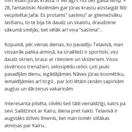
min. esam jūras krastā. Ir vēl agrs rīts bet gaisa temp. +
28, fantastiski. Nolēmām gar jūras krastu aizstaigāt līdz
vecpilsētai Jafai. Es protams’’ saslimu’’ ar gliemežvāku
lasīšanu, to te bija tik daudz un skaistu, draudzene
sākumā smējās, bet vēlāk arī viņa ‘’saslima’’…
Kopumā, pēc vienas dienas, ko pavadīju Telavivā, man
visvairāk palika atmiņā, ka izraēlieši ir sportiski, viņi
daudz skrien, brauc ar riteņiem un skūteriem. Visos
skvēriņos trenažieri, velosipēdu celiņi. Ļoti jauki
pavadījām dienu, iegādājāmies Nāves jūras kosmētiku,
iemaldījāmies arī tirgū , par ļoti lētām cenām sapirkām
augļus un dārzeņus vakariņām.
Interesanta pilsēta, cilvēki šeit tādi vienaldzīgi, katrs pa
sevi. Salīdzinot ar Kairu, diena pret nakti. Telavivā ir
augstāks dzīves līmenis, bet man tomēr siltākas
atmiņas par Kairu…