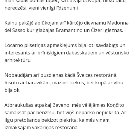
man šādas domas tāpēc, ka Latvijā dzīvojot, neko tādu
neredzēsi, vieni vienīgi līdzenumi.
Kalnu pakājē aplūkojam arī kārtējo dievnamu Madonna
del Sasso kur glabājas Bramantīno un Čizeri gleznas.
Locarno pilsētiņas apmeklējums bija ļoti savdabīgs un
interesants ar brīnišķīgiem dabasskatiem un vēsturisko
arhitektūru.
Nobaudījām arī pusdienas kādā Šveices restorānā.
Risoto ar baravikām, mazliet trekns, bet kopā ar vīnu
bija ok.
Atbraukušas atpakaļ Baveno, mēs vēlējāmies Koņčito
samaksāt par benzīnu, bet viņš neparko nepiekrita. Ar
ilgu pretošanos beidzot piekrita, ka mēs viņam
izmaksājam vakariņas restorānā.