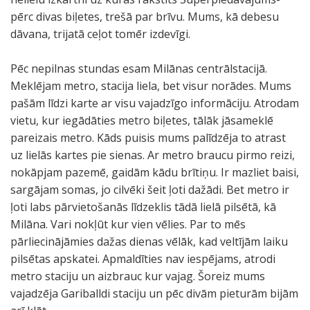
pērc divas biļetes, trešā par brīvu. Mums, kā debesu
dāvana, trijatā ceļot tomēr izdevīgi.
Pēc nepilnas stundas esam Milānas centrālstacijā.
Meklējam metro, stacija liela, bet visur norādes. Mums
pašām līdzi karte ar visu vajadzīgo informāciju. Atrodam
vietu, kur iegādāties metro biļetes, tālāk jāsameklē
pareizais metro. Kāds puisis mums palīdzēja to atrast
uz lielās kartes pie sienas. Ar metro braucu pirmo reizi,
nokāpjam pazemē, gaidām kādu brītiņu. Ir mazliet baisi,
sargājam somas, jo cilvēki šeit ļoti dažādi. Bet metro ir
ļoti labs pārvietošanās līdzeklis tādā lielā pilsētā, kā
Milāna. Vari nokļūt kur vien vēlies. Par to mēs
pārliecinājāmies dažas dienas vēlāk, kad veltījām laiku
pilsētas apskatei. Apmaldīties nav iespējams, atrodi
metro staciju un aizbrauc kur vajag. Šoreiz mums
vajadzēja Gariballdi staciju un pēc divām pieturām bijām