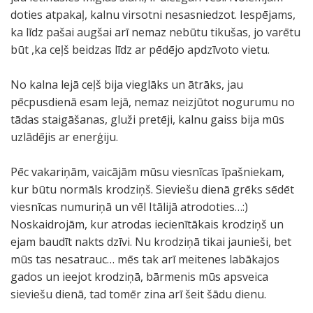
doties atpakaļ, kalnu virsotni nesasniedzot. Iespējams,
ka līdz pašai augšai arī nemaz nebūtu tikušas, jo varētu
būt ,ka ceļš beidzas līdz ar pēdējo apdzīvoto vietu.
No kalna lejā ceļš bija vieglāks un ātrāks, jau
pēcpusdienā esam lejā, nemaz neizjūtot nogurumu no
tādas staigāšanas, gluži pretēji, kalnu gaiss bija mūs
uzlādējis ar enerģiju.
Pēc vakariņām, vaicājām mūsu viesnīcas īpašniekam,
kur būtu normāls krodziņš. Sieviešu dienā grēks sēdēt
viesnīcas numuriņā un vēl Itālijā atrodoties…:)
Noskaidrojām, kur atrodas iecienītākais krodziņš un
ejam baudīt nakts dzīvi. Nu krodziņā tikai jaunieši, bet
mūs tas nesatrauc… mēs tak arī meitenes labākajos
gados un ieejot krodziņā, bārmenis mūs apsveica
sieviešu dienā, tad tomēr zina arī šeit šādu dienu.