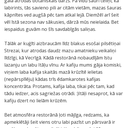
galā atrodas botāniskais dārzs. Pa vidu šauri celiņi, kā
labirints, tās savieno pili ar citām vietām, mazas šauras
kāpnītes ved augšā pēc tam atkal lejā. Diemžēl arī šeit
vēl īstā sezona nav sākusies, dārzā mūs neielaida. Bet
iespaidus guvām no šīs savdabīgās saliņas.
Tālāk ar kuģīti aizbraucām līdz blakus esošai pilsētiņai
Strezai, kur atrodas daudz mazu amatnieku veikaliņi
līdzīgi, kā Vecrīgā. Kādā restorānā nobaudījām īstu
lazanju un labu Itāļu vīnu. Ar kafiju mums gāja komiski,
viņiem laba kafija skaitās mazā krūzītē ielietas
(nepārspīlēju) kādas trīs ēdamkarotes kafijas
koncentrāta. Protams, kafija laba, tikai pēc tam, kad
tādu iedzer, acis sagriežas otrādi. :)Itāļi nesaprot, kā var
kafiju dzert no lielām krūzēm.
Bet atmosfēra restorānā ļoti mājīga, redzams, ka
apmeklētāji šeit viens otru labi pazīst un pārsvarā ir