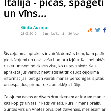
Itālija - picas, spageti
un vīns...
Ginta Auziņa
23.03.2010
16 min lasīšanai
39 foto
Šis ceļojuma apraksts ir vairāk domāts tiem, kam patīk
piedzīvojumi un nav sveša humora izjūta. Kas nebaidās
riskēt un ņem no dzīves visu, ko tā tev sniedz. Šajā
aprakstā jūs varbūt neatradīsiet tik daudz ceļojuma
informācijas, bet gan vairāk manas personīgās izjūtas
un iespaidus, pirmo reiz apmeklējot Itāliju.
Ceļojumā devos ar divām draudzenēm ar kurām man ir
kas kopīgs un tas ir kāds vīrietis, kurš ir mans brālis,
Guntas vīrs un Anetes tēvs, bet galvenais, mēs esam arī