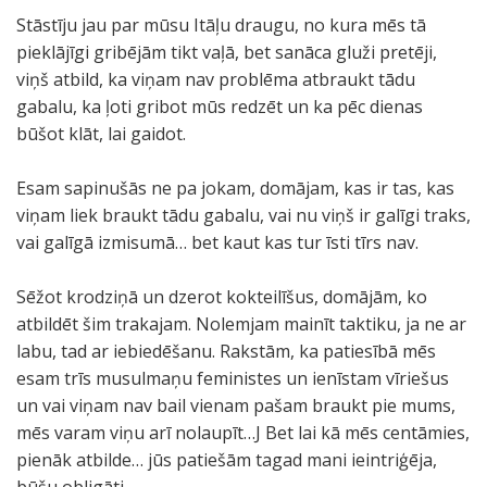
Stāstīju jau par mūsu Itāļu draugu, no kura mēs tā
pieklājīgi gribējām tikt vaļā, bet sanāca gluži pretēji,
viņš atbild, ka viņam nav problēma atbraukt tādu
gabalu, ka ļoti gribot mūs redzēt un ka pēc dienas
būšot klāt, lai gaidot.
Esam sapinušās ne pa jokam, domājam, kas ir tas, kas
viņam liek braukt tādu gabalu, vai nu viņš ir galīgi traks,
vai galīgā izmisumā… bet kaut kas tur īsti tīrs nav.
Sēžot krodziņā un dzerot kokteilīšus, domājām, ko
atbildēt šim trakajam. Nolemjam mainīt taktiku, ja ne ar
labu, tad ar iebiedēšanu. Rakstām, ka patiesībā mēs
esam trīs musulmaņu feministes un ienīstam vīriešus
un vai viņam nav bail vienam pašam braukt pie mums,
mēs varam viņu arī nolaupīt…J Bet lai kā mēs centāmies,
pienāk atbilde… jūs patiešām tagad mani ieintriģēja,