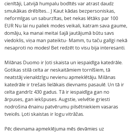
cienītāji, Latvijā humpalu bodītēs var atrast daudz
smukākas drēbītes… J Kaut kādas bezpersoniskas,
neformīgas un saburzītas, bet nekas lētāks par 100
EUR Nu lai nu paliek modes veikali, katram sava gaume,
domāju, ka manai meitai šajā jautājumā būtu savs
viedoklis, viņa man pateiktu- Mamm, tu taču galīgi nekā
nesaproti no modes! Bet redzēt to visu bija interesanti.
Milānas Duomo ir ļoti skaista un iespaidīga katedrāle.
Gotikas stilā celta ar neskaitāmiem tornīšiem, tā
neatstāj vienaldzīgu nevienu apmeklētāju. Milānas
katedrāle ir trešais lielākais dievnams pasaulē. Un tā ir
celta gandrīz 430 gadus. Tā ir iespaidīga gan no
ārpuses, gan iekšpuses. Augstie, velvētie griesti
nodrošina ēnainu patvērumu pilsētniekiem vasaras
tveicēs. Ļoti skaistas ir logu vitrāžas.
Pēc dievnama apmeklējuma mēs devāmies uz