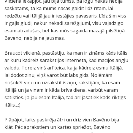
Vilcienā iekāpjot, jau bija tumšs, pa logu nekas nebija
saskatāms, tā kā mums nācās gaidīt līdz rītam, lai
redzētu vai Itālijā jau ir iestājies pavasaris. Līdz šim viss
ir gājis gludi, nekur nekādi sarežģījumi, visu vajadzīgo
esam atradušas, bet kas mūs sagaida mazajā pilsētiņā
Baveno, nebija ne jausmas.
Braucot vilcienā, pastāstīju, ka man ir zināms kāds itālis
ar kuru kādreiz sarakstījos internetā, kad mācījos angļu
valodu. Toreiz viņš arī teica, ka ja kādreiz esmu Itālijā,
lai dodot ziņu, viņš varot būt labs gids. Nolēmām
nošokēt viņu un uzrakstīt īsziņu, rakstījām, ka esam
Itālijā un ja viņam ir kāda brīva diena, varbūt varam
satikties. Ja jau esam Itālijā, tad arī jāsatiek kāds riktīgs
itālis…:)
Pļāpājot, laiks paskrēja ātri un drīz vien Bavēno bija
klāt. Pēc aprakstiem un kartes spriežot, Bavēno