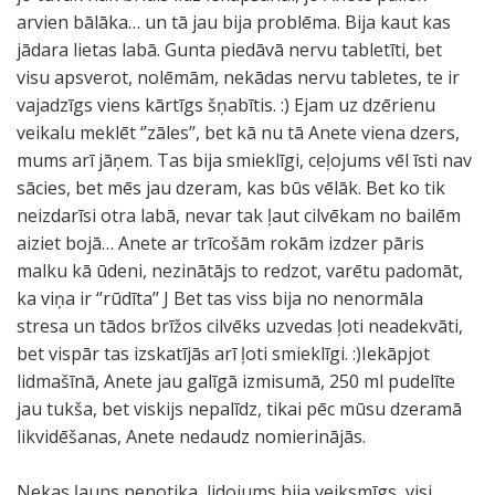
arvien bālāka… un tā jau bija problēma. Bija kaut kas
jādara lietas labā. Gunta piedāvā nervu tabletīti, bet
visu apsverot, nolēmām, nekādas nervu tabletes, te ir
vajadzīgs viens kārtīgs šņabītis. :) Ejam uz dzērienu
veikalu meklēt ‘’zāles’’, bet kā nu tā Anete viena dzers,
mums arī jāņem. Tas bija smieklīgi, ceļojums vēl īsti nav
sācies, bet mēs jau dzeram, kas būs vēlāk. Bet ko tik
neizdarīsi otra labā, nevar tak ļaut cilvēkam no bailēm
aiziet bojā… Anete ar trīcošām rokām izdzer pāris
malku kā ūdeni, nezinātājs to redzot, varētu padomāt,
ka viņa ir ‘’rūdīta’’ J Bet tas viss bija no nenormāla
stresa un tādos brīžos cilvēks uzvedas ļoti neadekvāti,
bet vispār tas izskatījās arī ļoti smieklīgi. :)Iekāpjot
lidmašīnā, Anete jau galīgā izmisumā, 250 ml pudelīte
jau tukša, bet viskijs nepalīdz, tikai pēc mūsu dzeramā
likvidēšanas, Anete nedaudz nomierinājās.
Nekas ļauns nenotika, lidojums bija veiksmīgs, visi