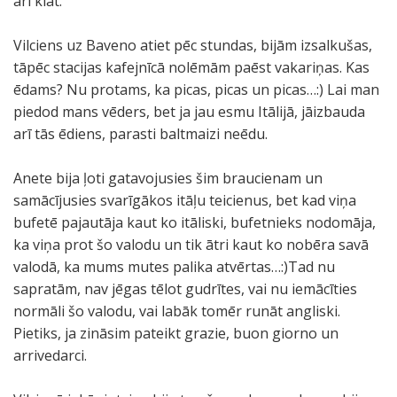
arī klāt.
Vilciens uz Baveno atiet pēc stundas, bijām izsalkušas,
tāpēc stacijas kafejnīcā nolēmām paēst vakariņas. Kas
ēdams? Nu protams, ka picas, picas un picas…:) Lai man
piedod mans vēders, bet ja jau esmu Itālijā, jāizbauda
arī tās ēdiens, parasti baltmaizi neēdu.
Anete bija ļoti gatavojusies šim braucienam un
samācījusies svarīgākos itāļu teicienus, bet kad viņa
bufetē pajautāja kaut ko itāliski, bufetnieks nodomāja,
ka viņa prot šo valodu un tik ātri kaut ko nobēra savā
valodā, ka mums mutes palika atvērtas…:)Tad nu
sapratām, nav jēgas tēlot gudrītes, vai nu iemācīties
normāli šo valodu, vai labāk tomēr runāt angliski.
Pietiks, ja zināsim pateikt grazie, buon giorno un
arrivedarci.