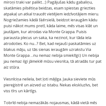
miroņi traki var palikt…:) Pagājušas kādu gabaliņu,
skatāmies pilsētiņa beidzas, esam spiestas griezties
atpakaļ un atkal traucēt vietējiem iedzīvotājiem mieru.
Nogriežamies kādā šķērsielā, beidzot ieraugām kādu
puisi nākot mums pretī, kāda laime, mēs visas klāt un
jautājam, kur atrodas via Monte Grappa. Puisis
parausta plecus un saka, ka nezinot, kur tāda iela
atrodoties. Ko nu…? Bet, kad nejauši paskatāmies uz
blakus māju, uz tās sienas ieraugām uzrakstu Via
Monte Grappa …nu nemaz nebija smieklīgi:) Un nebija
jau nemaz ilgi jāmeklē mūsu viesnīca, tā atradās tur pat
aiz stūra.
Viesnīciņa neliela, bet ļoti mājīga. Jauka sieviete mūs
piereģistrē un aizved uz istabu. Nekas ekskluzīvs, bet
viss tīrs un kārtīgs.
Tobrīd nebija nemazākās nojausmas, kādā vietā mēs