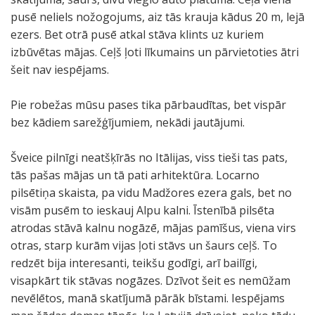
pusē neliels nožogojums, aiz tās krauja kādus 20 m, lejā
ezers. Bet otrā pusē atkal stāva klints uz kuriem
izbūvētas mājas. Ceļš ļoti līkumains un pārvietoties ātri
šeit nav iespējams.
Pie robežas mūsu pases tika pārbaudītas, bet vispār
bez kādiem sarežģījumiem, nekādi jautājumi.
Šveice pilnīgi neatšķīrās no Itālijas, viss tieši tas pats,
tās pašas mājas un tā pati arhitektūra. Locarno
pilsētiņa skaista, pa vidu Madžores ezera gals, bet no
visām pusēm to ieskauj Alpu kalni. Īstenībā pilsēta
atrodas stāvā kalnu nogāzē, mājas pamīšus, viena virs
otras, starp kurām vijas ļoti stāvs un šaurs ceļš. To
redzēt bija interesanti, teikšu godīgi, arī bailīgi,
visapkārt tik stāvas nogāzes. Dzīvot šeit es nemūžam
nevēlētos, manā skatījumā pārāk bīstami. Iespējams