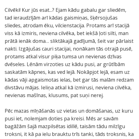
Cilvēki! Kur jūs esat...? Ejam kādu gabalu gar sliedēm,
tad ieraudzījām arī kādas gaismiņas, šķērsojušas
sliedes, atrodam ēku, vilcienstacija. Protams arī stacijā
viss kā izmiris, neviena cilvēka, bet iekšā ļoti silti, man
prātā ienāk doma… sliktākajā gadījumā, šeit var pārlaist
nakti. Izgājušas cauri stacijai, nonākam tās otrajā pusē,
protams atkal visur piķa tumsa un nevienas dzīvas
dvēseles. Lēnām virzoties uz kādu pusi, ar grūtībām
saskatām kāpnes, kas ved lejā. Nokāpjot lejā, esam uz
kādas vāji apgaismotas ielas, bet gar tās malām redzam
divstāvu mājas. Ieliņa atkal kā izmirusi, neviena cilvēka,
nevienas mašīnas, klusums, pat suņi nerej.
Pēc mazas mīņāšanās uz vietas un domāšanas, uz kuru
pusi iet, nolemjam doties pa kreisi. Mēs ar savām
bagāžām šajā mazpilsētas idillē, taisām tādu milzīgu
troksni, it kā pa ielu brauktu trīs tanki, tāds troksnis, ka