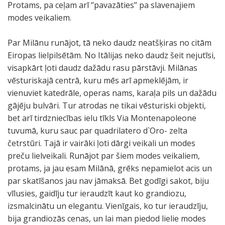
Protams, pa ceļam arī ‘’pavazāties’’ pa slavenajiem
modes veikaliem.
Par Milānu runājot, tā neko daudz neatšķiras no citām
Eiropas lielpilsētām. No Itālijas neko daudz šeit nejutīsi,
visapkārt ļoti daudz dažādu rasu pārstāvji. Milānas
vēsturiskajā centrā, kuru mēs arī apmeklējām, ir
vienuviet katedrāle, operas nams, karaļa pils un dažādu
gājēju bulvāri. Tur atrodas ne tikai vēsturiski objekti,
bet arī tirdzniecības ielu tīkls Via Montenapoleone
tuvumā, kuru sauc par quadrilatero d`Oro- zelta
četrstūri. Tajā ir vairāki ļoti dārgi veikali un modes
preču lielveikali. Runājot par šiem modes veikaliem,
protams, ja jau esam Milānā, grēks nepamielot acis un
par skatīšanos jau nav jāmaksā. Bet godīgi sakot, biju
vīlusies, gaidīju tur ieraudzīt kaut ko grandiozu,
izsmalcinātu un elegantu. Vienīgais, ko tur ieraudzīju,
bija grandiozās cenas, un lai man piedod lielie modes