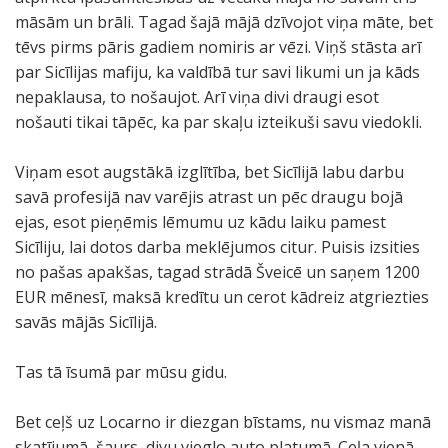
māsām un brāli. Tagad šajā mājā dzīvojot viņa māte, bet
tēvs pirms pāris gadiem nomiris ar vēzi. Viņš stāsta arī
par Sicīlijas mafiju, ka valdībā tur savi likumi un ja kāds
nepaklausa, to nošaujot. Arī viņa divi draugi esot
nošauti tikai tāpēc, ka par skaļu izteikuši savu viedokli.
Viņam esot augstākā izglītība, bet Sicīlijā labu darbu
savā profesijā nav varējis atrast un pēc draugu bojā
ejas, esot pieņēmis lēmumu uz kādu laiku pamest
Sicīliju, lai dotos darba meklējumos citur. Puisis izsities
no pašas apakšas, tagad strādā Šveicē un saņem 1200
EUR mēnesī, maksā kredītu un cerot kādreiz atgriezties
savās mājās Sicīlijā.
Tas tā īsumā par mūsu gidu.
Bet ceļš uz Locarno ir diezgan bīstams, nu vismaz manā
skatījumā, šaurs, divu vieglo auto platumā. Ceļa vienā