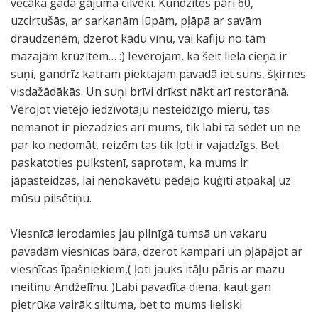
vecāka gada gājuma cilvēki. Kundzītes pāri 60,
uzcirtušās, ar sarkanām lūpām, pļāpā ar savām
draudzenēm, dzerot kādu vīnu, vai kafiju no tām
mazajām krūzītēm… :) Ievērojam, ka šeit lielā cieņā ir
suņi, gandrīz katram piektajam pavadā iet suns, šķirnes
visdažādākās. Un suņi brīvi drīkst nākt arī restorānā.
Vērojot vietējo iedzīvotāju nesteidzīgo mieru, tas
nemanot ir piezadzies arī mums, tik labi tā sēdēt un ne
par ko nedomāt, reizēm tas tik ļoti ir vajadzīgs. Bet
paskatoties pulkstenī, saprotam, ka mums ir
jāpasteidzas, lai nenokavētu pēdējo kuģīti atpakaļ uz
mūsu pilsētiņu.
Viesnīcā ierodamies jau pilnīgā tumsā un vakaru
pavadām viesnīcas bārā, dzerot kampari un pļāpājot ar
viesnīcas īpašniekiem,( ļoti jauks itāļu pāris ar mazu
meitiņu Andželīnu. )Labi pavadīta diena, kaut gan
pietrūka vairāk siltuma, bet to mums lieliski