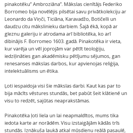
pinakotēku’’ Ambroziāna’’. Mākslas cienītājs Federiko
Borromeo bija novēlējis pilsētai savu privātkolekciju ar
Leonardo da Viņči, Ticiāna, Karavadžo, Botičelli un
daudzu citu mākslinieku darbiem. Šajā ēkā, kopā ar
gleznu galeriju ir atrodama arī bibliotēka, ko arī
dibinājis F. Borromeo 1603. gadā. Pinakotēka ir vieta,
kur varēja un vēl joprojām var pētīt teoloģiju,
iedziļināties gan akadēmisku pētījumu sējumos, gan
renesanses mākslas darbos, kur apvienojas reliģija,
intelektuālisms un ētika.
Ļoti iespaidoja visi šie mākslas darbi. Kaut kas par to
bija mācīts vēstures stundās, bet pabūt šeit klātienē un
visu to redzēt, sajūtas neaprakstāmas.
Pinakotēka ļoti liela un lai neapmaldītos, mums tika
iedota karte ar norādēm. Visu izstaigājām kādās trīs
stundās. Iznākuša laukā atkal mūsdienu reālā pasaulē,