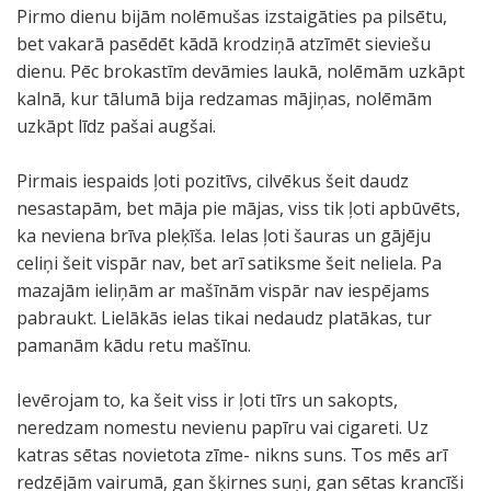
Pirmo dienu bijām nolēmušas izstaigāties pa pilsētu,
bet vakarā pasēdēt kādā krodziņā atzīmēt sieviešu
dienu. Pēc brokastīm devāmies laukā, nolēmām uzkāpt
kalnā, kur tālumā bija redzamas mājiņas, nolēmām
uzkāpt līdz pašai augšai.
Pirmais iespaids ļoti pozitīvs, cilvēkus šeit daudz
nesastapām, bet māja pie mājas, viss tik ļoti apbūvēts,
ka neviena brīva pleķīša. Ielas ļoti šauras un gājēju
celiņi šeit vispār nav, bet arī satiksme šeit neliela. Pa
mazajām ieliņām ar mašīnām vispār nav iespējams
pabraukt. Lielākās ielas tikai nedaudz platākas, tur
pamanām kādu retu mašīnu.
Ievērojam to, ka šeit viss ir ļoti tīrs un sakopts,
neredzam nomestu nevienu papīru vai cigareti. Uz
katras sētas novietota zīme- nikns suns. Tos mēs arī
redzējām vairumā, gan šķirnes suņi, gan sētas krancīši