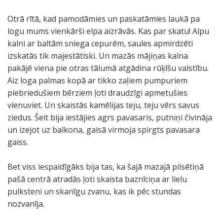
Otrā rītā, kad pamodāmies un paskatāmies laukā pa
logu mums vienkārši elpa aizrāvās. Kas par skatu! Alpu
kalni ar baltām sniega cepurēm, saules apmirdzēti
izskatās tik majestātiski. Un mazās mājiņas kalna
pakājē viena pie otras tālumā atgādina rūķīšu valstību.
Aiz loga palmas kopā ar tikko zaļiem pumpuriem
piebriedušiem bērziem ļoti draudzīgi apmetušies
vienuviet. Un skaistās kamēlijas teju, teju vērs savus
ziedus. Šeit bija iestājies agrs pavasaris, putniņi čivināja
un izejot uz balkona, gaisā virmoja spirgts pavasara
gaiss.
Bet viss iespaidīgāks bija tas, ka šajā mazajā pilsētiņā
pašā centrā atradās ļoti skaista baznīciņa ar lielu
pulksteni un skanīgu zvanu, kas ik pēc stundas
nozvanīja.