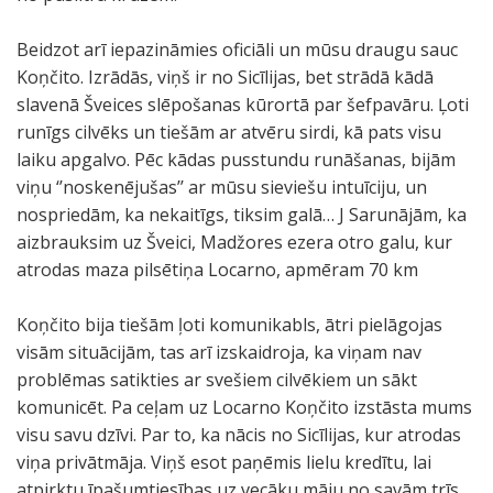
Beidzot arī iepazināmies oficiāli un mūsu draugu sauc
Koņčito. Izrādās, viņš ir no Sicīlijas, bet strādā kādā
slavenā Šveices slēpošanas kūrortā par šefpavāru. Ļoti
runīgs cilvēks un tiešām ar atvēru sirdi, kā pats visu
laiku apgalvo. Pēc kādas pusstundu runāšanas, bijām
viņu ‘’noskenējušas’’ ar mūsu sieviešu intuīciju, un
nospriedām, ka nekaitīgs, tiksim galā… J Sarunājām, ka
aizbrauksim uz Šveici, Madžores ezera otro galu, kur
atrodas maza pilsētiņa Locarno, apmēram 70 km
Koņčito bija tiešām ļoti komunikabls, ātri pielāgojas
visām situācijām, tas arī izskaidroja, ka viņam nav
problēmas satikties ar svešiem cilvēkiem un sākt
komunicēt. Pa ceļam uz Locarno Koņčito izstāsta mums
visu savu dzīvi. Par to, ka nācis no Sicīlijas, kur atrodas
viņa privātmāja. Viņš esot paņēmis lielu kredītu, lai
atpirktu īpašumtiesības uz vecāku māju no savām trīs