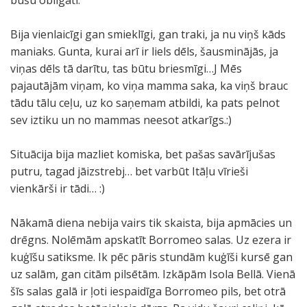
būšu obligāti.
Bija vienlaicīgi gan smieklīgi, gan traki, ja nu viņš kāds
maniaks. Gunta, kurai arī ir liels dēls, šausminājās, ja
viņas dēls tā darītu, tas būtu briesmīgi…J Mēs
pajautājām viņam, ko viņa mamma saka, ka viņš brauc
tādu tālu ceļu, uz ko saņemam atbildi, ka pats pelnot
sev iztiku un no mammas neesot atkarīgs.:)
Situācija bija mazliet komiska, bet pašas savārījušas
putru, tagad jāizstrebj… bet varbūt Itāļu vīrieši
vienkārši ir tādi… :)
Nākamā diena nebija vairs tik skaista, bija apmācies un
drēgns. Nolēmām apskatīt Borromeo salas. Uz ezera ir
kuģīšu satiksme. Ik pēc pāris stundām kuģīši kursē gan
uz salām, gan citām pilsētām. Izkāpām Isola Bellā. Vienā
šīs salas galā ir ļoti iespaidīga Borromeo pils, bet otrā