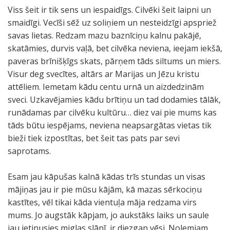
Viss šeit ir tik sens un iespaidīgs. Cilvēki šeit laipni un
smaidīgi. Vecīši sēž uz soliņiem un nesteidzīgi apspriež
savas lietas. Redzam mazu baznīciņu kalnu pakājē,
skatāmies, durvis vaļā, bet cilvēka neviena, ieejam iekšā,
paveras brīnišķīgs skats, pārņem tāds siltums un miers.
Visur deg svecītes, altārs ar Marijas un Jēzu kristu
attēliem. Iemetam kādu centu urnā un aizdedzinām
sveci. Uzkavējamies kādu brītiņu un tad dodamies tālāk,
runādamas par cilvēku kultūru… diez vai pie mums kas
tāds būtu iespējams, neviena neapsargātas vietas tik
bieži tiek izpostītas, bet šeit tas pats par sevi
saprotams.
Esam jau kāpušas kalnā kādas trīs stundas un visas
mājiņas jau ir pie mūsu kājām, kā mazas sērkociņu
kastītes, vēl tikai kāda vientuļa māja redzama virs
mums. Jo augstāk kāpjam, jo aukstāks laiks un saule
jau ietinusies miglas slānī, ir diezgan vēsi. Nolemjam