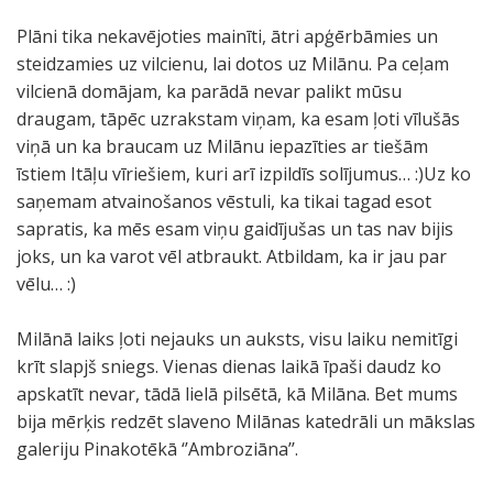
Plāni tika nekavējoties mainīti, ātri apģērbāmies un
steidzamies uz vilcienu, lai dotos uz Milānu. Pa ceļam
vilcienā domājam, ka parādā nevar palikt mūsu
draugam, tāpēc uzrakstam viņam, ka esam ļoti vīlušās
viņā un ka braucam uz Milānu iepazīties ar tiešām
īstiem Itāļu vīriešiem, kuri arī izpildīs solījumus… :)Uz ko
saņemam atvainošanos vēstuli, ka tikai tagad esot
sapratis, ka mēs esam viņu gaidījušas un tas nav bijis
joks, un ka varot vēl atbraukt. Atbildam, ka ir jau par
vēlu… :)
Milānā laiks ļoti nejauks un auksts, visu laiku nemitīgi
krīt slapjš sniegs. Vienas dienas laikā īpaši daudz ko
apskatīt nevar, tādā lielā pilsētā, kā Milāna. Bet mums
bija mērķis redzēt slaveno Milānas katedrāli un mākslas
galeriju Pinakotēkā ‘’Ambroziāna’’.