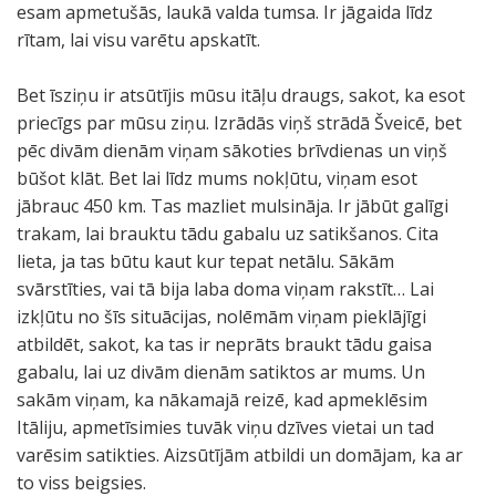
esam apmetušās, laukā valda tumsa. Ir jāgaida līdz
rītam, lai visu varētu apskatīt.
Bet īsziņu ir atsūtījis mūsu itāļu draugs, sakot, ka esot
priecīgs par mūsu ziņu. Izrādās viņš strādā Šveicē, bet
pēc divām dienām viņam sākoties brīvdienas un viņš
būšot klāt. Bet lai līdz mums nokļūtu, viņam esot
jābrauc 450 km. Tas mazliet mulsināja. Ir jābūt galīgi
trakam, lai brauktu tādu gabalu uz satikšanos. Cita
lieta, ja tas būtu kaut kur tepat netālu. Sākām
svārstīties, vai tā bija laba doma viņam rakstīt… Lai
izkļūtu no šīs situācijas, nolēmām viņam pieklājīgi
atbildēt, sakot, ka tas ir neprāts braukt tādu gaisa
gabalu, lai uz divām dienām satiktos ar mums. Un
sakām viņam, ka nākamajā reizē, kad apmeklēsim
Itāliju, apmetīsimies tuvāk viņu dzīves vietai un tad
varēsim satikties. Aizsūtījām atbildi un domājam, ka ar
to viss beigsies.