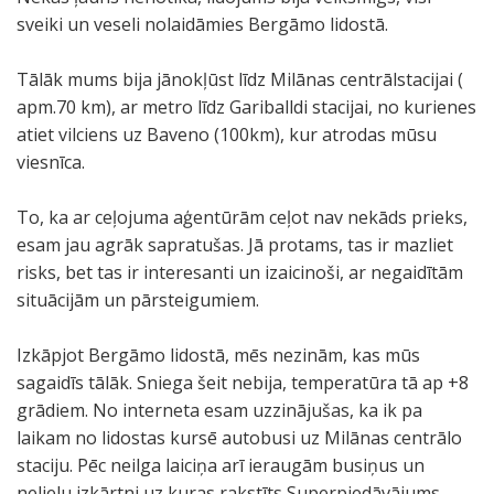
sveiki un veseli nolaidāmies Bergāmo lidostā.
Tālāk mums bija jānokļūst līdz Milānas centrālstacijai (
apm.70 km), ar metro līdz Gariballdi stacijai, no kurienes
atiet vilciens uz Baveno (100km), kur atrodas mūsu
viesnīca.
To, ka ar ceļojuma aģentūrām ceļot nav nekāds prieks,
esam jau agrāk sapratušas. Jā protams, tas ir mazliet
risks, bet tas ir interesanti un izaicinoši, ar negaidītām
situācijām un pārsteigumiem.
Izkāpjot Bergāmo lidostā, mēs nezinām, kas mūs
sagaidīs tālāk. Sniega šeit nebija, temperatūra tā ap +8
grādiem. No interneta esam uzzinājušas, ka ik pa
laikam no lidostas kursē autobusi uz Milānas centrālo
staciju. Pēc neilga laiciņa arī ieraugām busiņus un
nelielu izkārtni uz kuras rakstīts Superpiedāvājums-