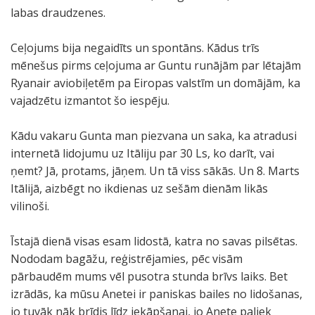
labas draudzenes.
Ceļojums bija negaidīts un spontāns. Kādus trīs
mēnešus pirms ceļojuma ar Guntu runājām par lētajām
Ryanair aviobiļetēm pa Eiropas valstīm un domājām, ka
vajadzētu izmantot šo iespēju.
Kādu vakaru Gunta man piezvana un saka, ka atradusi
internetā lidojumu uz Itāliju par 30 Ls, ko darīt, vai
ņemt? Jā, protams, jāņem. Un tā viss sākās. Un 8. Marts
Itālijā, aizbēgt no ikdienas uz sešām dienām likās
vilinoši.
Īstajā dienā visas esam lidostā, katra no savas pilsētas.
Nododam bagāžu, reģistrējamies, pēc visām
pārbaudēm mums vēl pusotra stunda brīvs laiks. Bet
izrādās, ka mūsu Anetei ir paniskas bailes no lidošanas,
jo tuvāk nāk brīdis līdz iekāpšanai, jo Anete paliek