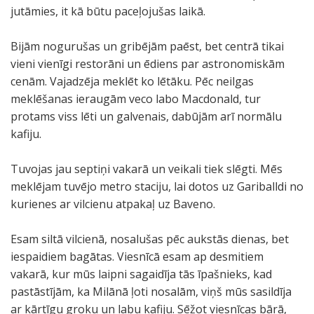
jutāmies, it kā būtu paceļojušas laikā.
Bijām nogurušas un gribējām paēst, bet centrā tikai
vieni vienīgi restorāni un ēdiens par astronomiskām
cenām. Vajadzēja meklēt ko lētāku. Pēc neilgas
meklēšanas ieraugām veco labo Macdonald, tur
protams viss lēti un galvenais, dabūjām arī normālu
kafiju.
Tuvojas jau septiņi vakarā un veikali tiek slēgti. Mēs
meklējam tuvējo metro staciju, lai dotos uz Gariballdi no
kurienes ar vilcienu atpakaļ uz Baveno.
Esam siltā vilcienā, nosalušas pēc aukstās dienas, bet
iespaidiem bagātas. Viesnīcā esam ap desmitiem
vakarā, kur mūs laipni sagaidīja tās īpašnieks, kad
pastāstījām, ka Milānā ļoti nosalām, viņš mūs sasildīja
ar kārtīgu groku un labu kafiju. Sēžot viesnīcas bārā,