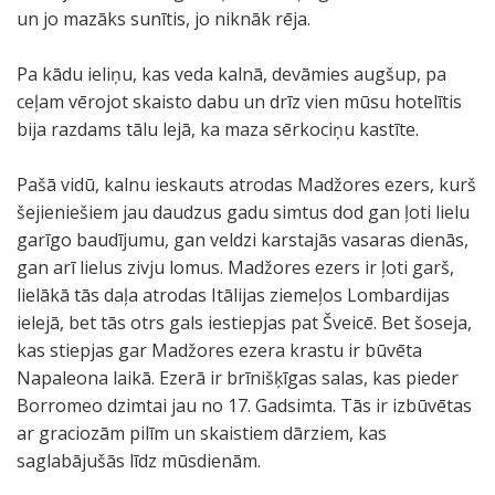
un jo mazāks sunītis, jo niknāk rēja.
Pa kādu ieliņu, kas veda kalnā, devāmies augšup, pa
ceļam vērojot skaisto dabu un drīz vien mūsu hotelītis
bija razdams tālu lejā, ka maza sērkociņu kastīte.
Pašā vidū, kalnu ieskauts atrodas Madžores ezers, kurš
šejieniešiem jau daudzus gadu simtus dod gan ļoti lielu
garīgo baudījumu, gan veldzi karstajās vasaras dienās,
gan arī lielus zivju lomus. Madžores ezers ir ļoti garš,
lielākā tās daļa atrodas Itālijas ziemeļos Lombardijas
ielejā, bet tās otrs gals iestiepjas pat Šveicē. Bet šoseja,
kas stiepjas gar Madžores ezera krastu ir būvēta
Napaleona laikā. Ezerā ir brīnišķīgas salas, kas pieder
Borromeo dzimtai jau no 17. Gadsimta. Tās ir izbūvētas
ar graciozām pilīm un skaistiem dārziem, kas
saglabājušās līdz mūsdienām.