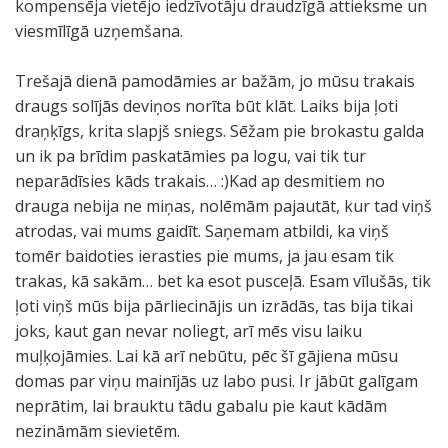
kompensēja vietējo iedzīvotāju draudzīgā attieksme un
viesmīlīgā uzņemšana.
Trešajā dienā pamodāmies ar bažām, jo mūsu trakais
draugs solījās deviņos norīta būt klāt. Laiks bija ļoti
draņķīgs, krita slapjš sniegs. Sēžam pie brokastu galda
un ik pa brīdim paskatāmies pa logu, vai tik tur
neparādīsies kāds trakais… :)Kad ap desmitiem no
drauga nebija ne miņas, nolēmām pajautāt, kur tad viņš
atrodas, vai mums gaidīt. Saņemam atbildi, ka viņš
tomēr baidoties ierasties pie mums, ja jau esam tik
trakas, kā sakām… bet ka esot pusceļā. Esam vīlušās, tik
ļoti viņš mūs bija pārliecinājis un izrādās, tas bija tikai
joks, kaut gan nevar noliegt, arī mēs visu laiku
muļķojāmies. Lai kā arī nebūtu, pēc šī gājiena mūsu
domas par viņu mainījās uz labo pusi. Ir jābūt galīgam
neprātim, lai brauktu tādu gabalu pie kaut kādām
nezināmām sievietēm.