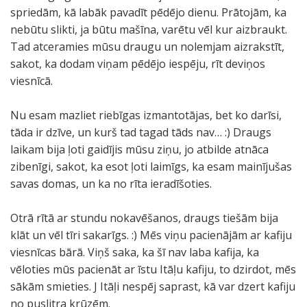
spriedām, kā labāk pavadīt pēdējo dienu. Prātojām, ka
nebūtu slikti, ja būtu mašīna, varētu vēl kur aizbraukt.
Tad atceramies mūsu draugu un nolemjam aizrakstīt,
sakot, ka dodam viņam pēdējo iespēju, rīt deviņos
viesnīcā.
Nu esam mazliet riebīgas izmantotājas, bet ko darīsi,
tāda ir dzīve, un kurš tad tagad tāds nav… :) Draugs
laikam bija ļoti gaidījis mūsu ziņu, jo atbilde atnāca
zibenīgi, sakot, ka esot ļoti laimīgs, ka esam mainījušas
savas domas, un ka no rīta ieradīšoties.
Otrā rītā ar stundu nokavēšanos, draugs tiešām bija
klāt un vēl tīri sakarīgs. :) Mēs viņu pacienājām ar kafiju
viesnīcas bārā. Viņš saka, ka šī nav laba kafija, ka
vēloties mūs pacienāt ar īstu Itāļu kafiju, to dzirdot, mēs
sākām smieties. J Itāļi nespēj saprast, kā var dzert kafiju
no puslitra krūzēm.