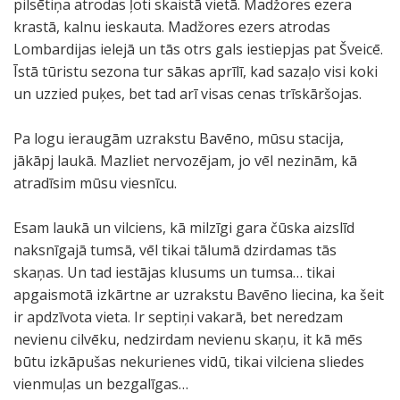
pilsētiņa atrodas ļoti skaistā vietā. Madžores ezera
krastā, kalnu ieskauta. Madžores ezers atrodas
Lombardijas ielejā un tās otrs gals iestiepjas pat Šveicē.
Īstā tūristu sezona tur sākas aprīlī, kad sazaļo visi koki
un uzzied puķes, bet tad arī visas cenas trīskāršojas.
Pa logu ieraugām uzrakstu Bavēno, mūsu stacija,
jākāpj laukā. Mazliet nervozējam, jo vēl nezinām, kā
atradīsim mūsu viesnīcu.
Esam laukā un vilciens, kā milzīgi gara čūska aizslīd
naksnīgajā tumsā, vēl tikai tālumā dzirdamas tās
skaņas. Un tad iestājas klusums un tumsa… tikai
apgaismotā izkārtne ar uzrakstu Bavēno liecina, ka šeit
ir apdzīvota vieta. Ir septiņi vakarā, bet neredzam
nevienu cilvēku, nedzirdam nevienu skaņu, it kā mēs
būtu izkāpušas nekurienes vidū, tikai vilciena sliedes
vienmuļas un bezgalīgas…