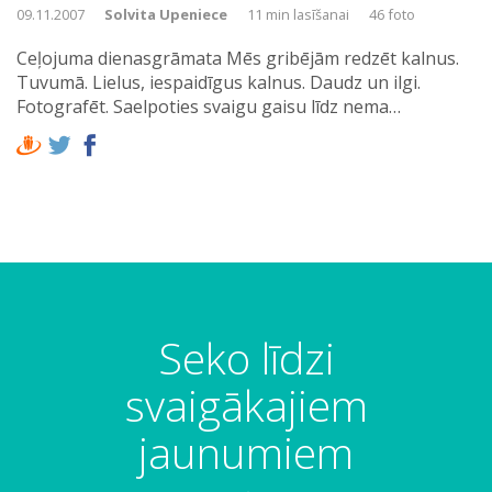
09.11.2007
Solvita Upeniece
11 min lasīšanai
46 foto
Ceļojuma dienasgrāmata Mēs gribējām redzēt kalnus.
Tuvumā. Lielus, iespaidīgus kalnus. Daudz un ilgi.
Fotografēt. Saelpoties svaigu gaisu līdz nema…
Seko līdzi
svaigākajiem
jaunumiem