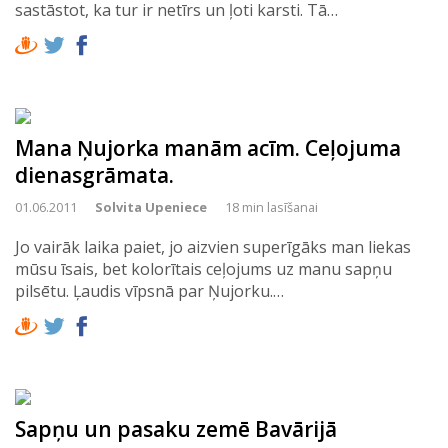
sastāstot, ka tur ir netīrs un ļoti karsti. Tā…
Mana Ņujorka manām acīm. Ceļojuma
dienasgrāmata.
01.06.2011
Solvita Upeniece
18 min lasīšanai
Jo vairāk laika paiet, jo aizvien superīgāks man liekas
mūsu īsais, bet kolorītais ceļojums uz manu sapņu
pilsētu. Ļaudis vīpsnā par Ņujorku.…
Sapņu un pasaku zemē Bavārijā