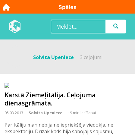
Solvita Upeniece
3 ceļojumi
Karstā Ziemeļitālija. Ceļojuma
dienasgrāmata.
05.03.2013
Solvita Upeniece
19 min lasīšanai
Par Itāliju man nebija ne iepriekšēja viedokļa, ne
ekspektāciju. Drīzāk kāds bija sabojājis sajūsmu,