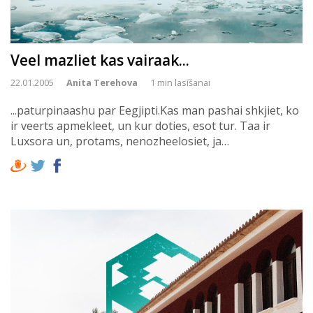
Veel mazliet kas vairaak...
22.01.2005
Anita Terehova
1 min lasīšanai
...paturpinaashu par Eegjipti.Kas man pashai shkjiet, ko
ir veerts apmekleet, un kur doties, esot tur. Taa ir
Luxsora un, protams, nenozheelosiet, ja…