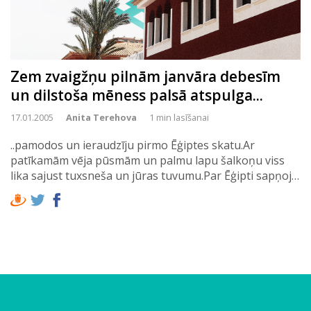
Zem zvaigžņu pilnām janvāra debesīm
un dilstoša mēness palsā atspulga...
17.01.2005
Anita Terehova
1 min lasīšanai
..pamodos un ieraudzīju pirmo Ēģiptes skatu.Ar
patīkamām vēja pūsmām un palmu lapu šalkoņu viss
lika sajust tuxsneša un jūras tuvumu.Par Ēģipti sapņoj…