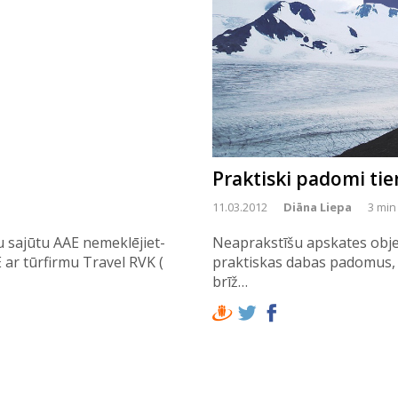
Praktiski padomi ti
11.03.2012
Diāna Liepa
3 min
u sajūtu AAE nemeklējiet-
Neaprakstīšu apskates objek
 ar tūrfirmu Travel RVK (
praktiskas dabas padomus, Un
brīž…