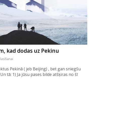
em, kad dodas uz Pekinu
 lasīšanai
tus Pekinā ( jeb Beijing) , bet gan sniegšu
 tā: 1) Ja jūsu pases bilde atšķiras no šī