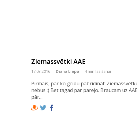
Ziemassvētki AAE
17.03.2016
Diāna Liepa
4 min lasīšanai
Pirmais, par ko gribu pabrīdināt: Ziemassvētk
nebūs :) Bet tagad par pārējo. Braucām uz AAE
pār…