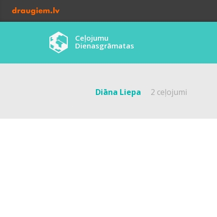
Ceļojumu
Dienasgrāmatas
Diāna Liepa
2 ceļojumi