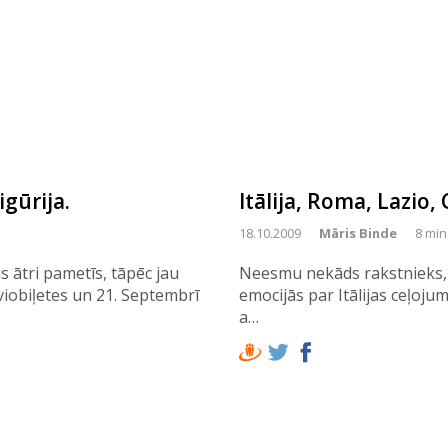
igūrija.
Itālija, Roma, Lazio,
18.10.2009
Māris Binde
8 min
 ātri pametīs, tāpēc jau
Neesmu nekāds rakstnieks, b
iobiļetes un 21. Septembrī
emocijās par Itālijas ceļoj
a…