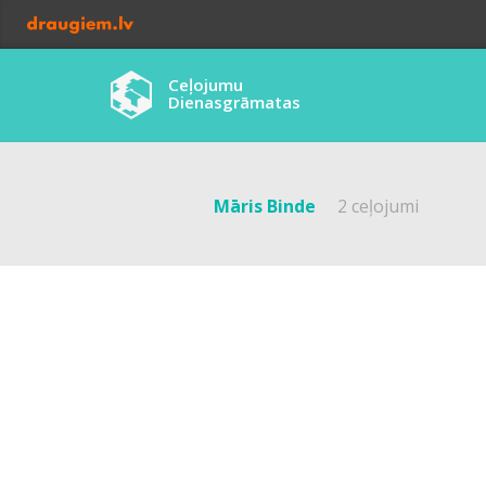
Ceļojumu
Dienasgrāmatas
Māris Binde
2 ceļojumi