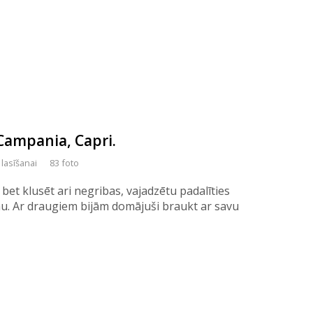
 Campania, Capri.
 lasīšanai
83 foto
et klusēt ari negribas, vajadzētu padalīties
umu. Ar draugiem bijām domājuši braukt ar savu