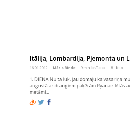
Itālija, Lombardija, Pjemonta un L
16.01.2012
Māris Binde
9 min lasīšanai
81 foto
1. DIENA Nu tā lūk, jau domāju ka vasariņa mūs
augustā ar draugiem paķērām Ryanair lētās av
metāmi…