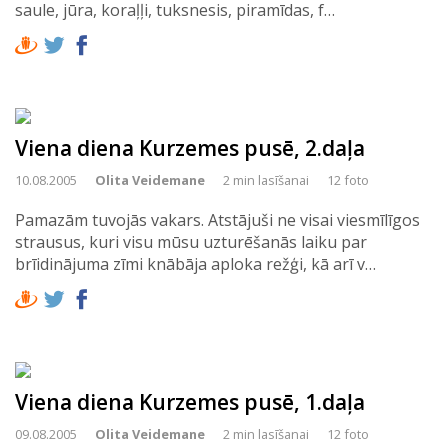
saule, jūra, koraļļi, tuksnesis, piramīdas, f…
Viena diena Kurzemes pusē, 2.daļa
10.08.2005
Olita Veidemane
2 min lasīšanai
12 foto
Pamazām tuvojās vakars. Atstājuši ne visai viesmīlīgos
strausus, kuri visu mūsu uzturēšanās laiku par
brīidinājuma zīmi knābāja aploka režģi, kā arī v…
Viena diena Kurzemes pusē, 1.daļa
09.08.2005
Olita Veidemane
2 min lasīšanai
12 foto