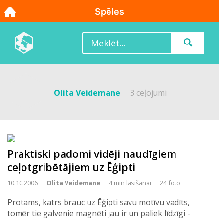
Olita Veidemane
3 ceļojumi
Praktiski padomi vidēji naudīgiem
ceļotgribētājiem uz Ēģipti
10.10.2006
Olita Veidemane
4 min lasīšanai
24 foto
Protams, katrs brauc uz Ēģipti savu motīvu vadīts,
tomēr tie galvenie magnēti jau ir un paliek līdzīgi -