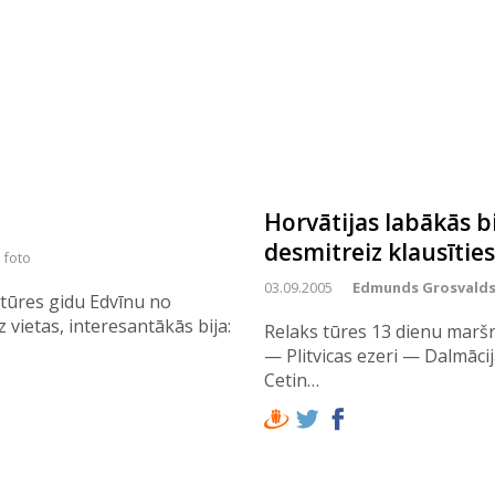
Horvātijas labākās bi
desmitreiz klausīties
 foto
03.09.2005
Edmunds Grosvald
tūres gidu Edvīnu no
z vietas, interesantākās bija:
Relaks tūres 13 dienu maršru
— Plitvicas ezeri — Dalmācij
Cetin…