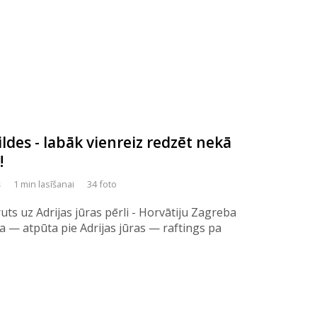
ldes - labāk vienreiz redzēt nekā
!
s
1 min lasīšanai
34 foto
ts uz Adrijas jūras pērli - Horvātiju Zagreba
a — atpūta pie Adrijas jūras — raftings pa