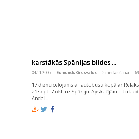
karstākās Spānijas bildes ...
04.11.2005
Edmunds Grosvalds
2 min lasīšanai
69
17 dienu ceļojums ar autobusu kopā ar Relaks
21.sept.-7.okt. uz Spāniju. Apskatījām ļoti daud
Andal…