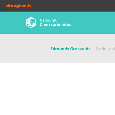
Ceļojumu
Dienasgrāmatas
Edmunds Grosvalds
2 ceļojumi