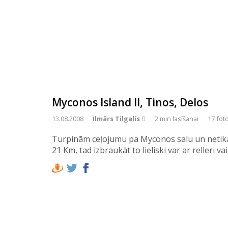
Myconos Island II, Tinos, Delos
13.08.2008
Ilmārs Tilgalis 
2 min lasīšanai
17 fot
Turpinām ceļojumu pa Myconos salu un netikai..
21 Km, tad izbraukāt to lieliski var ar relleri v