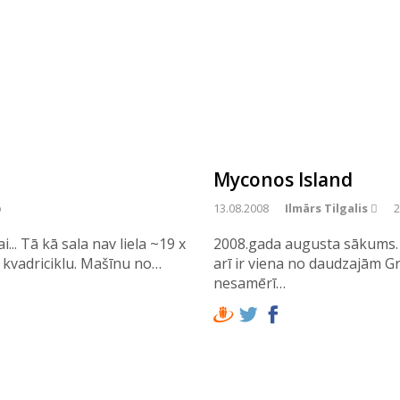
Myconos Island
o
13.08.2008
Ilmārs Tilgalis 
2
. Tā kā sala nav liela ~19 x
2008.gada augusta sākums. 
ai kvadriciklu. Mašīnu no…
arī ir viena no daudzajām Gr
nesamērī…