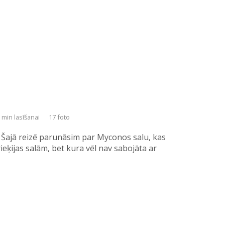
 min lasīšanai
17 foto
Šajā reizē parunāsim par Myconos salu, kas
ieķijas salām, bet kura vēl nav sabojāta ar