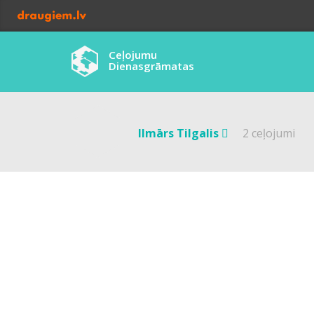
Ceļojumu
Dienasgrāmatas
Ilmārs Tilgalis 
2 ceļojumi