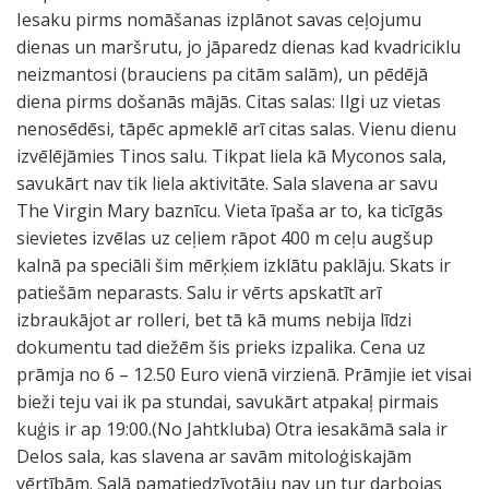
Iesaku pirms nomāšanas izplānot savas ceļojumu
dienas un maršrutu, jo jāparedz dienas kad kvadriciklu
neizmantosi (brauciens pa citām salām), un pēdējā
diena pirms došanās mājās. Citas salas: Ilgi uz vietas
nenosēdēsi, tāpēc apmeklē arī citas salas. Vienu dienu
izvēlējāmies Tinos salu. Tikpat liela kā Myconos sala,
savukārt nav tik liela aktivitāte. Sala slavena ar savu
The Virgin Mary baznīcu. Vieta īpaša ar to, ka ticīgās
sievietes izvēlas uz ceļiem rāpot 400 m ceļu augšup
kalnā pa speciāli šim mērķiem izklātu paklāju. Skats ir
patiešām neparasts. Salu ir vērts apskatīt arī
izbraukājot ar rolleri, bet tā kā mums nebija līdzi
dokumentu tad diežēm šis prieks izpalika. Cena uz
prāmja no 6 – 12.50 Euro vienā virzienā. Prāmjie iet visai
bieži teju vai ik pa stundai, savukārt atpakaļ pirmais
kuģis ir ap 19:00.(No Jahtkluba) Otra iesakāmā sala ir
Delos sala, kas slavena ar savām mitoloģiskajām
vērtībām. Salā pamatiedzīvotāju nav un tur darbojas