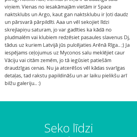
viņiem. Vienas no iesakāmajām vietām ir Space
naktsklubs un Argo, kaut gan naktsklubu ir ļoti daudz
un pārsvarā pārpildīti. Aaa un vēl sekojiet līdzi
skrejlapiņu saturam, jo var gadīties ka kādā no
pludmalēm vai klubiem redzēsiet pasaules slavenus Dj,
tādus uz kuriem Latvijā jūs pulcējaties Arēnā Rīga... ;) Ja
iespējams ceļojumus uz Myconos salu meklējiet caur
Vāciju vai citām zemēm, jo tā iegūsiet patiešām
draudzīgas cenas. Nu ja atcerēšos vēl kādas svarīgas
detaļas, tad rakstu papildināšu un ar laiku pielikšu arī
bilžu galeriju... :)
I
I
S
P
J
M
C
T
D
D
N
k
k
u
a
a
a
h
i
e
e
o
r
v
p
r
t
z
u
n
l
l
c
ī
a
e
k
e
ā
r
o
o
o
o
Seko līdzi
t
k
r
i
v
s
c
s
s
s
m
a
a
P
n
i
i
h
I
I
n
m