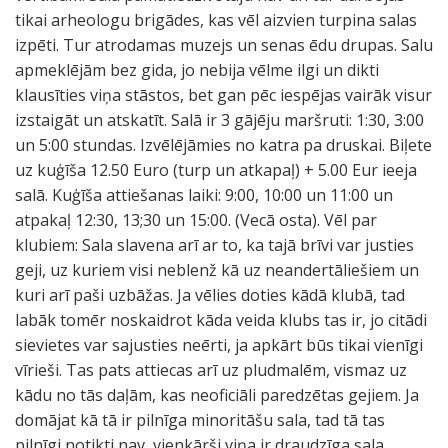
tikai arheologu brigādes, kas vēl aizvien turpina salas
izpēti. Tur atrodamas muzejs un senas ēdu drupas. Salu
apmeklējām bez gida, jo nebija vēlme ilgi un dikti
klausīties viņa stāstos, bet gan pēc iespējas vairāk visur
izstaigāt un atskatīt. Salā ir 3 gājēju maršruti: 1:30, 3:00
un 5:00 stundas. Izvēlējāmies no katra pa druskai. Biļete
uz kuģīša 12.50 Euro (turp un atkapaļ) + 5.00 Eur ieeja
salā. Kuģīša attiešanas laiki: 9:00, 10:00 un 11:00 un
atpakaļ 12:30, 13;30 un 15:00. (Vecā osta). Vēl par
klubiem: Sala slavena arī ar to, ka tajā brīvi var justies
geji, uz kuriem visi neblenž kā uz neandertāliešiem un
kuri arī paši uzbāžas. Ja vēlies doties kādā klubā, tad
labāk tomēr noskaidrot kāda veida klubs tas ir, jo citādi
sievietes var sajusties neērti, ja apkārt būs tikai vienīgi
vīrieši. Tas pats attiecas arī uz pludmalēm, vismaz uz
kādu no tās daļām, kas neoficiāli paredzētas gejiem. Ja
domājat kā tā ir pilnīga minoritāšu sala, tad tā tas
pilnīgi notikti nav, vienkārši viņa ir draudzīga sala