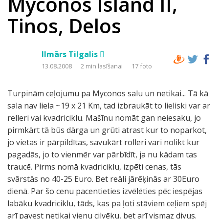
Myconos Island II,
Tinos, Delos
Ilmārs Tilgalis 
13.08.2008
2 min lasīšanai
17 foto
Turpinām ceļojumu pa Myconos salu un netikai... Tā kā
sala nav liela ~19 x 21 Km, tad izbraukāt to lieliski var ar
relleri vai kvadriciklu. Mašīnu nomāt gan neiesaku, jo
pirmkārt tā būs dārga un grūti atrast kur to noparkot,
jo vietas ir pārpildītas, savukārt rolleri vari nolikt kur
pagadās, jo to vienmēr var pārbīdīt, ja nu kādam tas
traucē. Pirms nomā kvadriciklu, izpēti cenas, tās
svārstās no 40-25 Euro. Bet reāli jārēķinās ar 30Euro
dienā. Par šo cenu pacentieties izvēlēties pēc iespējas
labāku kvadriciklu, tāds, kas pa ļoti stāviem ceļiem spēj
arī pavest netikai vienu cilvēku, bet arī vismaz divus.