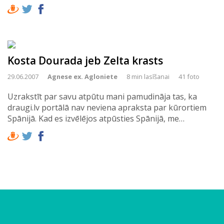
Kosta Dourada jeb Zelta krasts
29.06.2007
Agnese ex. Agloniete
8 min lasīšanai
41 foto
Uzrakstīt par savu atpūtu mani pamudināja tas, ka
draugi.lv portālā nav neviena apraksta par kūrortiem
Spānijā. Kad es izvēlējos atpūsties Spānijā, me…