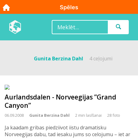
Gunita Berzina Dahl
4 ceļojumi
Aurlandsdalen - Norveegijas ”Grand
Canyon”
06.09.2008
Gunita Berzina Dahl
2 min lasīšanai
28 foto
Ja kaadam gribas piedziivot iistu dramatisku
Norveegijas dabu, tad iesaku jums so celojumu – iet ar