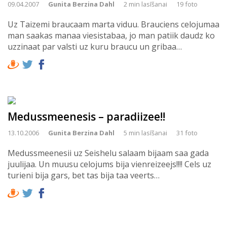
09.04.2007
Gunita Berzina Dahl
2 min lasīšanai
19 foto
Uz Taizemi braucaam marta viduu. Brauciens celojumaa
man saakas manaa viesistabaa, jo man patiik daudz ko
uzzinaat par valsti uz kuru braucu un gribaa…
Medussmeenesis – paradiizee!!
13.10.2006
Gunita Berzina Dahl
5 min lasīšanai
31 foto
Medussmeenesii uz Seishelu salaam bijaam saa gada
juulijaa. Un muusu celojums bija vienreizeejs!!!! Cels uz
turieni bija gars, bet tas bija taa veerts…