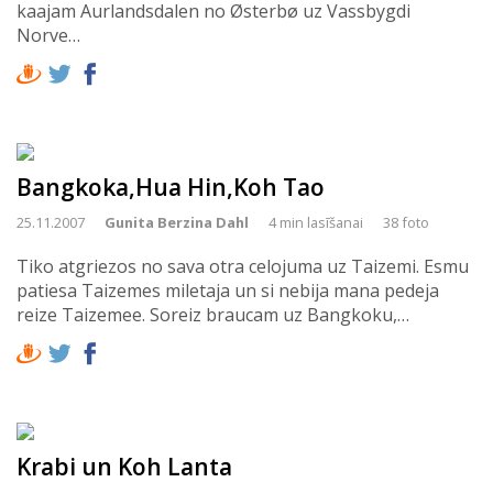
kaajam Aurlandsdalen no Østerbø uz Vassbygdi
Norve…
Bangkoka,Hua Hin,Koh Tao
25.11.2007
Gunita Berzina Dahl
4 min lasīšanai
38 foto
Tiko atgriezos no sava otra celojuma uz Taizemi. Esmu
patiesa Taizemes miletaja un si nebija mana pedeja
reize Taizemee. Soreiz braucam uz Bangkoku,…
Krabi un Koh Lanta