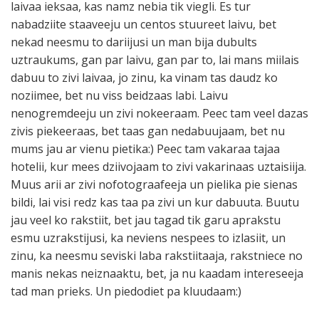
laivaa ieksaa, kas namz nebia tik viegli. Es tur
nabadziite staaveeju un centos stuureet laivu, bet
nekad neesmu to dariijusi un man bija dubults
uztraukums, gan par laivu, gan par to, lai mans miilais
dabuu to zivi laivaa, jo zinu, ka vinam tas daudz ko
noziimee, bet nu viss beidzaas labi. Laivu
nenogremdeeju un zivi nokeeraam. Peec tam veel dazas
zivis piekeeraas, bet taas gan nedabuujaam, bet nu
mums jau ar vienu pietika:) Peec tam vakaraa tajaa
hotelii, kur mees dziivojaam to zivi vakarinaas uztaisiija.
Muus arii ar zivi nofotograafeeja un pielika pie sienas
bildi, lai visi redz kas taa pa zivi un kur dabuuta. Buutu
jau veel ko rakstiit, bet jau tagad tik garu aprakstu
esmu uzrakstijusi, ka neviens nespees to izlasiit, un
zinu, ka neesmu seviski laba rakstiitaaja, rakstniece no
manis nekas neiznaaktu, bet, ja nu kaadam intereseeja
tad man prieks. Un piedodiet pa kluudaam:)