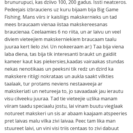
brunurupuci, kas dziivo 100, 200 gadus. Issti neatceros.
Pedeejais izbrauciens uz kuru bijaam bija Big Game
Fishing. Mans viirs ir kaisliigs makskernieks un tad
mees braucaam vienaa iistaa makskereesanas
braucienaa. Ceelaamies 6 no riita, un ar laivu un veel
diviem vieteejiem makskerniekiem braucaam taalu
juuraa kert lielo zivi. Un nokeeraam ar:) Taa bija viena
laba diena, tas bija tik interesanti braukt un gaidiit
kameer kaut kas piekersies,kaadas vairaakas stundas
nekas nenotikaas un peeksni tik redz un dzird ka
makskere ritiigi nokrataas un aukla saakt vilkties
taalaak, tur protams neviens nestaaveeja ar
makskeriati un netureeja to, jo savaadaak jau ierautu
visu cilveeku juuraa. Tad tie vieteejie uzlika manam
viiram taadu speciaalu jostu, lai vinam buutu vieglaak
notureet makskeri un sis ar abaam kaajaam atspeeries
pret laivas malu vilka zivi laivaa. Peec tam lika man
stuureet laivi, un vini visi triis centaas to zivi dabuut