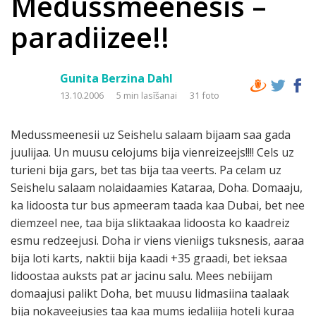
Medussmeenesis –
paradiizee!!
Gunita Berzina Dahl
13.10.2006
5 min lasīšanai
31 foto
Medussmeenesii uz Seishelu salaam bijaam saa gada
juulijaa. Un muusu celojums bija vienreizeejs!!!! Cels uz
turieni bija gars, bet tas bija taa veerts. Pa celam uz
Seishelu salaam nolaidaamies Kataraa, Doha. Domaaju,
ka lidoosta tur bus apmeeram taada kaa Dubai, bet nee
diemzeel nee, taa bija sliktaakaa lidoosta ko kaadreiz
esmu redzeejusi. Doha ir viens vieniigs tuksnesis, aaraa
bija loti karts, naktii bija kaadi +35 graadi, bet ieksaa
lidoostaa auksts pat ar jacinu salu. Mees nebiijam
domaajusi palikt Doha, bet muusu lidmasiina taalaak
bija nokaveejusies taa kaa mums iedaliija hoteli kuraa