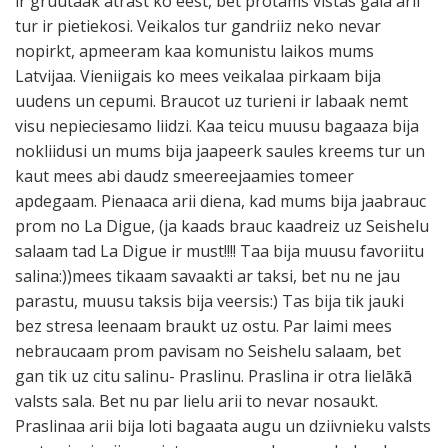
ir gruutaak atrast ko eest, bet protams vistas gala arii
tur ir pietiekosi. Veikalos tur gandriiz neko nevar
nopirkt, apmeeram kaa komunistu laikos mums
Latvijaa. Vieniigais ko mees veikalaa pirkaam bija
uudens un cepumi. Braucot uz turieni ir labaak nemt
visu nepieciesamo liidzi. Kaa teicu muusu bagaaza bija
nokliidusi un mums bija jaapeerk saules kreems tur un
kaut mees abi daudz smeereejaamies tomeer
apdegaam. Pienaaca arii diena, kad mums bija jaabrauc
prom no La Digue, (ja kaads brauc kaadreiz uz Seishelu
salaam tad La Digue ir must!!!! Taa bija muusu favoriitu
salina:))mees tikaam savaakti ar taksi, bet nu ne jau
parastu, muusu taksis bija veersis:) Tas bija tik jauki
bez stresa leenaam braukt uz ostu. Par laimi mees
nebraucaam prom pavisam no Seishelu salaam, bet
gan tik uz citu salinu- Praslinu. Praslina ir otra lielākā
valsts sala. Bet nu par lielu arii to nevar nosaukt.
Praslinaa arii bija loti bagaata augu un dziivnieku valsts