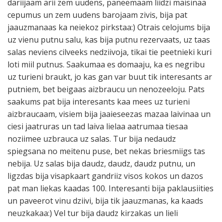
dariijaam arii zem uudens, paneemaam liidzi maisinaa
cepumus un zem uudens barojaam zivis, bija pat
jaauzmanaas ka neiekoz pirkstaa:) Otrais celojums bija
uz vienu putnu salu, kas bija putnu rezervaats, uz taas
salas neviens cilveeks nedziivoja, tikai tie peetnieki kuri
loti miil putnus. Saakumaa es domaaju, ka es negribu
uz turieni braukt, jo kas gan var buut tik interesants ar
putniem, bet beigaas aizbraucu un nenozeeloju. Pats
saakums pat bija interesants kaa mees uz turieni
aizbraucaam, visiem bija jaaieseezas mazaa laivinaa un
ciesi jaatruras un tad laiva lielaa aatrumaa tiesaa
noziimee uzbrauca uz salas. Tur bija nedaudz
spiegsana no meitenu puse, bet nekas briesmiigs tas
nebija. Uz salas bija daudz, daudz, daudz putnu, un
ligzdas bija visapkaart gandriiz visos kokos un dazos
pat man liekas kaadas 100. Interesanti bija paklausiities
un paveerot vinu dziivi, bija tik jaauzmanas, ka kaads
neuzkakaa:) Vel tur bija daudz kirzakas un lieli