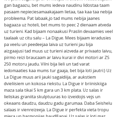
gan bagaazu, bet mums iedeva naudinu lidostaa taam
pasaam nepieciesamaakajaam lietaa, taa kaa taa nebija
probleema. Pat labaak,jo tad mums nebija jaanes
bagaaza uz hoteli, bet mums to peec 2 dienaam atveda
uz turieni. Kad bijaam nonaakusi Praslin devaamies veel
taalaak uz citu salu – La Digue. Mees bijaam ieradusies
pa veelu un peedeejaa laiva uz turieni jau bija
aizgaajusi tad muus uz turieni aizveda ar privaato laivu,
pirmo reizi braucaam ar laivu kurai ir divi motori ar ZS
250 motoru jaudu. Vilni bija lieli un tad varat
iedomaaties kaa mums tur gaaja, bet bija loti jautri:) Uz
La Digue muus arii jauki sagaidiija, ar aukstiem
dvieliisiem un kokosa riekstu. La Digue ir briiniskiiga
maza sala tikai 5 km gara un 3 km plata. Uz salas ir
lieliskas graniita skulptuuras ko izveidojis vejs un
okeaans daudzu, daudzu gadu garumaa. Daba Seishelu
salaas ir vienreizeeja. La Digue ir perfekta vieta tropu
miera un harmonijas baudīšanai. Uz salas ir loti maz