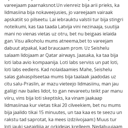
vareejaam paarnaksnot.Un vienreiz bija arii prieks, ka
lidmasiina bija nokaveejusies, jo vareejaam vairaak
apskatiit so pilseetu. Lai iebrauktu valstii tur bija stingri
noteikumi, kas taa taada Latvija vini nezinaaja, suutija
mani no vienas vietas uz otru, bet nu beigaas ielaida
gan. Visu alkoholu mums atneema,bet to vareejam
dabuut atpakal, kad braucaam prom. Uz Seishelu
salaam lidojaam ar Qatar airways. Jaasaka, ka taa bija
loti laba avio kompaanija. Loti labs serviss un pat loti,
loti labs eediens. Kad nolaidaamies Mahe, Seishelu
salas galvaspilseetaa mums bija taalaak jaadodas uz
citu salu-Praslin, ar mazu vieteejo lidmasiinu, man jau
galiigi nav bailes lidot, to gan nevareetu teikt par manu
viiru, vins bija loti skeptisks, ka vinam jaakaap
lidmasiinaa kur vietas tikai 20 cilveekiem, bet nu mums
bija jaalido tikai 15 minuutes, un taa kaa es te seezu un
rakstu tad saprotat, ka mees izdziivojaam:) Muus tur
loti jauki sagaidiija ar orkidejas krelleem. Nedabuujaam