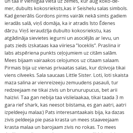
un taa ir vieniigaa vieta uz zemes, kur aug koko-de-
mer, dubults kokosrieksts,kas ir Seishelu salas simbols.
Kad ģenerālis Gordons pirms vairāk nekā simts gadiem
ieradās salā, viņš domāja, ka ir atradis īsto Ēdenes
dārzu. Viņš ieraudzīja dubulto kokosriekstu, kas
atgādināja sievietes iegurni un asociējās ar Ievu, un
pats zieds izskataas kaa viiriesa ”loceklis”. Praslina ir
labs atspēriena punkts ceļojumiem uz citām salām.
Mees bijaam vairaakos celojumos uz citaam salaam.
Pirmais bija uz vienas privaatas salas, kur dziivoja tikai
viens cilveeks. Sala saucaas Little Sister. Loti, loti skaista
maza salina ar vienreizeeju zemuudens pasauli, tur
redzeejaam ne tikai zivis un brunurupucus, bet arii
haizivi. Taa gan nebija taa vislielaakaa, tikai taada 3 m
gara rief shark, kas neesot biistama, es gan aatri, aatri
izpeldeeju malaa:) Pats interesantaakais bija, ka dazas
zivis peldeeja pie pasa krasta un mees staaveejaam
krasta malaa un barojaam zivis no rokas. To mees