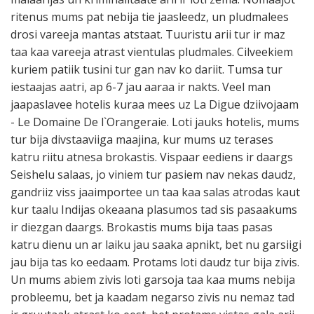
ritenus mums pat nebija tie jaasleedz, un pludmalees
drosi vareeja mantas atstaat. Tuuristu arii tur ir maz
taa kaa vareeja atrast vientulas pludmales. Cilveekiem
kuriem patiik tusini tur gan nav ko dariit. Tumsa tur
iestaajas aatri, ap 6-7 jau aaraa ir nakts. Veel man
jaapaslavee hotelis kuraa mees uz La Digue dziivojaam
- Le Domaine De l`Orangeraie. Loti jauks hotelis, mums
tur bija divstaaviiga maajina, kur mums uz terases
katru riitu atnesa brokastis. Vispaar eediens ir daargs
Seishelu salaas, jo viniem tur pasiem nav nekas daudz,
gandriiz viss jaaimportee un taa kaa salas atrodas kaut
kur taalu Indijas okeaana plasumos tad sis pasaakums
ir diezgan daargs. Brokastis mums bija taas pasas
katru dienu un ar laiku jau saaka apnikt, bet nu garsiigi
jau bija tas ko eedaam. Protams loti daudz tur bija zivis.
Un mums abiem zivis loti garsoja taa kaa mums nebija
probleemu, bet ja kaadam negarso zivis nu nemaz tad