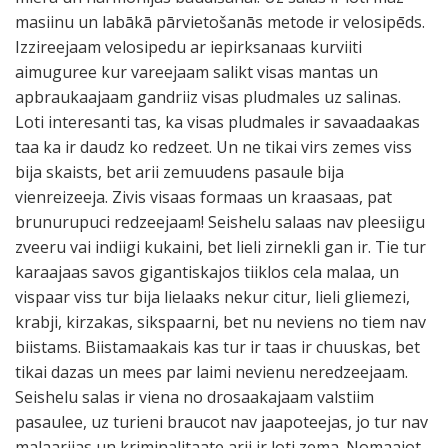
masiinu un labākā pārvietošanās metode ir velosipēds.
Izzireejaam velosipedu ar iepirksanaas kurviiti
aimuguree kur vareejaam salikt visas mantas un
apbraukaajaam gandriiz visas pludmales uz salinas.
Loti interesanti tas, ka visas pludmales ir savaadaakas
taa ka ir daudz ko redzeet. Un ne tikai virs zemes viss
bija skaists, bet arii zemuudens pasaule bija
vienreizeeja. Zivis visaas formaas un kraasaas, pat
brunurupuci redzeejaam! Seishelu salaas nav pleesiigu
zveeru vai indiigi kukaini, bet lieli zirnekli gan ir. Tie tur
karaajaas savos gigantiskajos tiiklos cela malaa, un
vispaar viss tur bija lielaaks nekur citur, lieli gliemezi,
krabji, kirzakas, sikspaarni, bet nu neviens no tiem nav
biistams. Biistamaakais kas tur ir taas ir chuuskas, bet
tikai dazas un mees par laimi nevienu neredzeejaam.
Seishelu salas ir viena no drosaakajaam valstiim
pasaulee, uz turieni braucot nav jaapoteejas, jo tur nav
malaarijas un kriminalitaate arii ir loti zema. Nomaajot