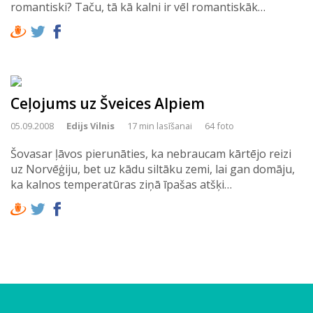
romantiski? Taču, tā kā kalni ir vēl romantiskāk…
Ceļojums uz Šveices Alpiem
05.09.2008
Edijs Vilnis
17 min lasīšanai
64 foto
Šovasar ļāvos pierunāties, ka nebraucam kārtējo reizi
uz Norvēģiju, bet uz kādu siltāku zemi, lai gan domāju,
ka kalnos temperatūras ziņā īpašas atšķi…