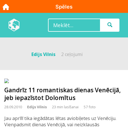
Edijs Vilnis
2 ceļojumi
Gandrīz 11 romantiskas dienas Venēcijā,
jeb iepazīstot Dolomītus
28.09.2010
Edijs Vilnis
23 min lasīšanai
57 foto
Jau aprīlī tika iegādātas lētas aviobiļetes uz Venēciju.
Vienpadsmit dienas Venēcijā, vai neizklausās