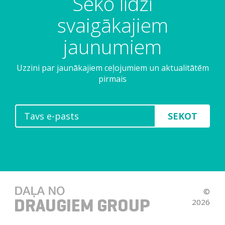
Seko līdzi
svaigākajiem
jaunumiem
Uzzini par jaunākajiem ceļojumiem un aktualitātēm
pirmais
SEKOT
©
2026