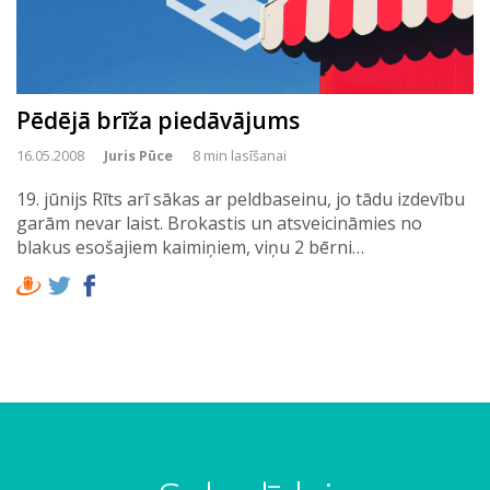
Pēdējā brīža piedāvājums
16.05.2008
Juris Pūce
8 min lasīšanai
19. jūnijs Rīts arī sākas ar peldbaseinu, jo tādu izdevību
garām nevar laist. Brokastis un atsveicināmies no
blakus esošajiem kaimiņiem, viņu 2 bērni…