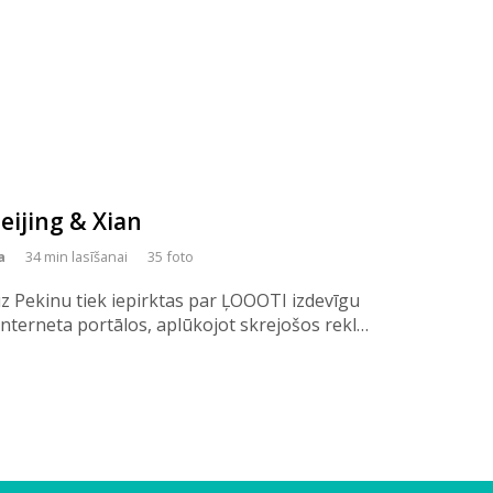
Beijing & Xian
a
34 min lasīšanai
35 foto
uz Pekinu tiek iepirktas par ĻOOOTI izdevīgu
interneta portālos, aplūkojot skrejošos rekl…