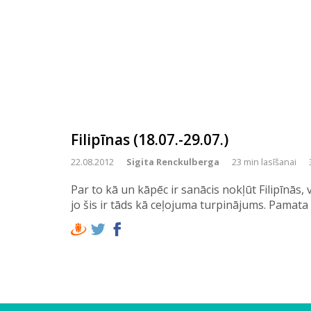
Filipīnas (18.07.-29.07.)
22.08.2012
Sigita Renckulberga
23 min lasīšanai
Par to kā un kāpēc ir sanācis nokļūt Filipīnās, 
jo šis ir tāds kā ceļojuma turpinājums. Pamat