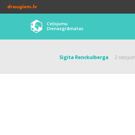
Ceļojumu
Dienasgrāmatas
Sigita Renckulberga
2 ceļojum