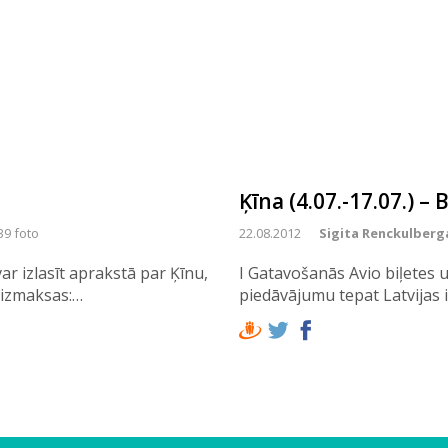
Ķīna (4.07.-17.07.) – 
39 foto
22.08.2012
Sigita Renckulberg
var izlasīt aprakstā par Ķīnu,
I Gatavošanās Avio biļetes 
a izmaksas:…
piedāvājumu tepat Latvijas 