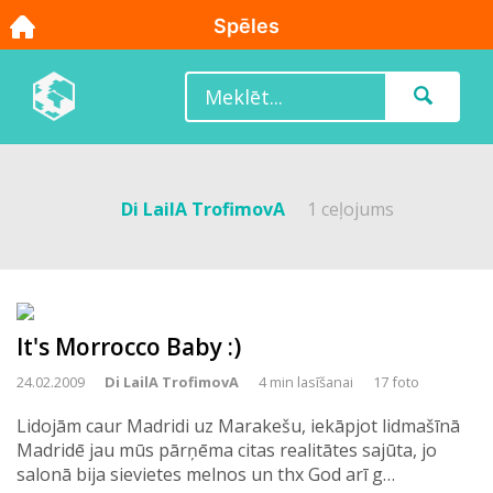
Di LailA TrofimovA
1 ceļojums
It's Morrocco Baby :)
24.02.2009
Di LailA TrofimovA
4 min lasīšanai
17 foto
Lidojām caur Madridi uz Marakešu, iekāpjot lidmašīnā
Madridē jau mūs pārņēma citas realitātes sajūta, jo
salonā bija sievietes melnos un thx God arī g…