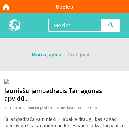
Marta Japina
2 ceļojumi
Jauniešu jampadracis Tarragonas
apvidū...
30.10.2010
Marta Japina
5 min lasīšanai
7 foto
Šī jampadrača vaininieki ir labākie draugi, kas šogad
piedzīvoja skaistu mirkli un kā iespaidā lūdza, lai palīdzu