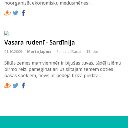
noorganizēt ekonomisku medusmēnesi :…
Vasara rudenī - Sardīnija
01.10.2009
Marta Japina
5 min lasīšanai
13 foto
Siltās zemes man vienmēr ir bijušas tuvas, tādēļ izlēmu
pirmo reizi pamēģināt arī uz siltajām zemēm doties
pašas spēkiem, nevis ar pēdējā brīža piedāv…