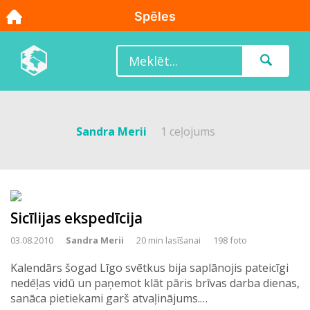
Sandra Merii
1 ceļojums
Sicīlijas ekspedīcija
03.08.2010
Sandra Merii
20 min lasīšanai
198 foto
Kalendārs šogad Līgo svētkus bija saplānojis pateicīgi
nedēļas vidū un paņemot klāt pāris brīvas darba dienas,
sanāca pietiekami garš atvaļinājums.…