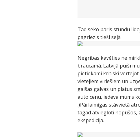
Tad seko pāris stundu lidoj
pagriezis tieši sejā.
Negribas kavēties ne mirkli
braucamā. Latvijā puiši mu
pietiekami kritiski vērtējo
vietējiem vīriešiem un uzņ
gaišas galvas un platus s
auto cenu, iedeva mums k
:)Pārlaimīgas stāvvietā at
tagad atviegloti nopūšos, 
ekspedīcijā.