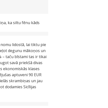
iņa, ka siltu fēnu kāds
omu lidostā, lai tiktu pie
 Neceļot degunu mākoņos un
– taču bīstami tas ir tikai
augot savā priekšā divas
tās ekonomiskās klases
ējušas aptuveni 90 EUR
lielās skrambiņas un jau
t dodamies Sicīlijas