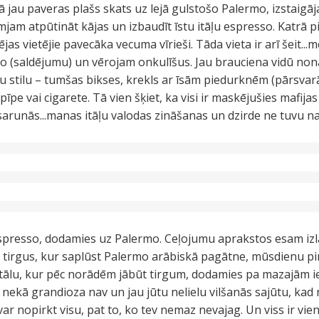
 jau paveras plašs skats uz lejā gulstošo Palermo, izstaigā
am atpūtināt kājas un izbaudīt īstu itāļu espresso. Katrā pi
jas vietējie pavecāka vecuma vīrieši. Tāda vieta ir arī šeit..
 (saldējumu) un vērojam onkulīšus. Jau brauciena vidū nonā
tu stilu – tumšas bikses, krekls ar īsām piedurknēm (pārsvar
īpe vai cigarete. Tā vien šķiet, ka visi ir maskējušies mafijas
arunās...manas itāļu valodas zināšanas un dzirde ne tuvu nav 
spresso, dodamies uz Palermo. Ceļojumu aprakstos esam izl
u tirgus, kur saplūst Palermo arābiskā pagātne, mūsdienu pir
tālu, kur pēc norādēm jābūt tirgum, dodamies pa mazajām ie
 nekā grandioza nav un jau jūtu nelielu vilšanās sajūtu, kad 
 var nopirkt visu, pat to, ko tev nemaz nevajag. Un viss ir vi