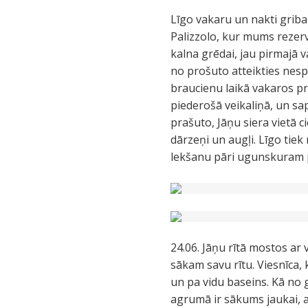
Līgo vakaru un nakti griba
Palizzolo, kur mums rezer
kalna grēdai, jau pirmajā v
no prošuto atteikties nesp
braucienu laikā vakaros pr
piederošā veikaliņā, un sa
prašuto, Jāņu siera vietā cie
dārzeņi un augļi. Līgo tiek
lekšanu pāri ugunskuram pā
24.06. Jāņu rītā mostos ar 
sākam savu rītu. Viesnīca,
un pa vidu baseins. Kā no 
agrumā ir sākums jaukai, ak