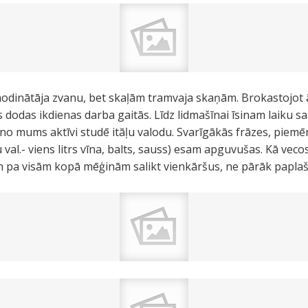
 modinātāja zvanu, bet skaļām tramvaja skaņām. Brokastojot 
s dodas ikdienas darba gaitās. Līdz lidmašīnai īsinam laiku s
o mums aktīvi studē itāļu valodu. Svarīgākās frāzes, piemēr
ļu val.- viens litrs vīna, balts, sauss) esam apguvušas. Kā vec
n pa visām kopā mēģinām salikt vienkāršus, ne pārāk papla