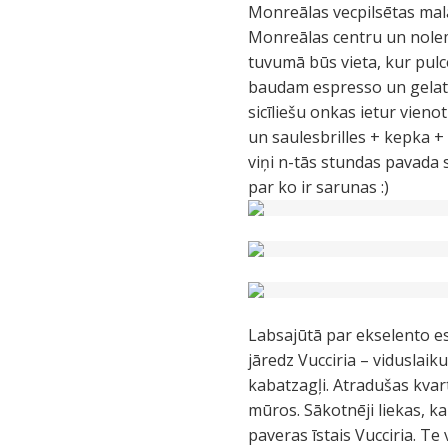
Monreālas vecpilsētas malā
Monreālas centru un nolemj
tuvumā būs vieta, kur pulcē
baudam espresso un gelato
sicīliešu onkas ietur vieno
un saulesbrilles + kepka + p
viņi n-tās stundas pavada s
par ko ir sarunas :)
Labsajūtā par ekselento e
jāredz Vucciria – viduslaik
kabatzagļi. Atradušas kvar
mūros. Sākotnēji liekas, ka
paveras īstais Vucciria. Te