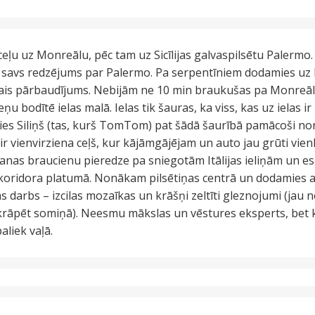
eļu uz Monreālu, pēc tam uz Sicīlijas galvaspilsētu Palermo. E
 ir savs redzējums par Palermo. Pa serpentīniem dodamies uz
s pārbaudījums. Nebijām ne 10 min braukušas pa Monreālu,
ņu bodītē ielas malā. Ielas tik šauras, ka viss, kas uz ielas ir
ies Siliņš (tas, kurš TomTom) pat šādā šaurībā pamācoši no
r ir vienvirziena ceļš, kur kājāmgājējam un auto jau grūti vien
šanas braucienu pieredze pa sniegotām Itālijas ieliņām un e
 koridora platumā. Nonākam pilsētiņas centrā un dodamies 
las darbs – izcilas mozaīkas un krāšņi zeltīti gleznojumi (jau
skrāpēt somiņā). Neesmu mākslas un vēstures eksperts, bet k
aliek vaļā.