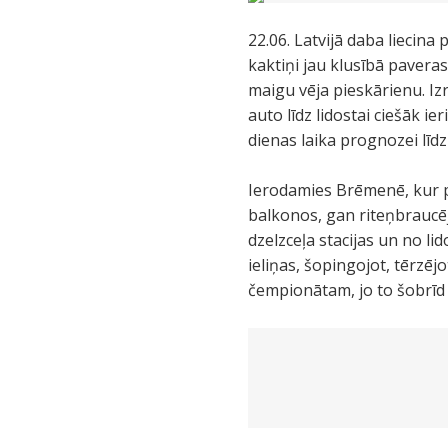
22.06. Latvijā daba liecina
kaktiņi jau klusībā paveras
maigu vēja pieskārienu. Iz
auto līdz lidostai ciešāk ie
dienas laika prognozei līdz
Ierodamies Brēmenē, kur pē
balkonos, gan riteņbraucē
dzelzceļa stacijas un no l
ieliņas, šopingojot, tērzēj
čempionātam, jo to šobrīd 