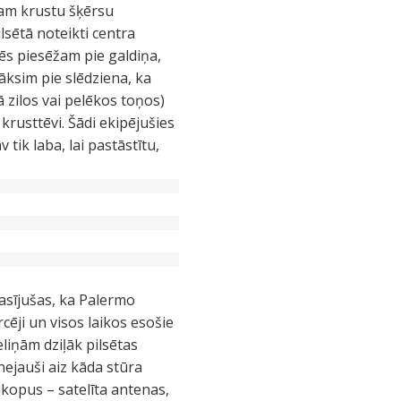
jam krustu šķērsu
lsētā noteikti centra
.mēs piesēžam pie galdiņa,
ksim pie slēdziena, ka
ā zilos vai pelēkos toņos)
 krusttēvi. Šādi ekipējušies
tik laba, lai pastāstītu,
asījušas, ka Palermo
cēji un visos laikos esošie
liņām dziļāk pilsētas
nejauši aiz kāda stūra
enkopus – satelīta antenas,