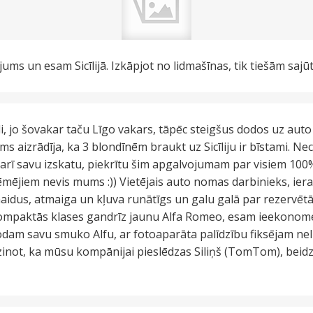
ums un esam Sicīlijā. Izkāpjot no lidmašīnas, tik tiešām sajūt
, jo šovakar taču Līgo vakars, tāpēc steigšus dodos uz auto n
ms aizrādīja, ka 3 blondīnēm braukt uz Sicīliju ir bīstami.
t arī savu izskatu, piekrītu šim apgalvojumam par visiem 100% 
ēmējiem nevis mums :)) Vietējais auto nomas darbinieks, ier
maidus, atmaiga un kļuva runātīgs un galu galā par rezervē
ompaktās klases gandrīz jaunu Alfa Romeo, esam ieekonom
rodam savu smuko Alfu, ar fotoaparāta palīdzību fiksējam ne
zinot, ka mūsu kompānijai pieslēdzas Siliņš (TomTom), beidzo