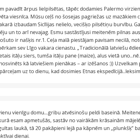
m pavadīt ārpus lielpilsētas, tāpēc dodamies Palermo virzien
vēta viesnīca. Mūsu ceļš no šosejas pagriežas uz mazākiem 
akarā izbaudam Sicīlijas nelielo, vecišķo pilsētiņu burvību. G
ēju un to arī nevajag. Esmu sastāstījusi meitenēm pilnas au
ošuto ir našķis nr.1. Ceļa malā piestājam pavisam necilā, not
pērkam sev Līgo vakara cienastu. „Tradicionālā latviešu ēdie
tais itāļu siers, tumša itāļu pane (maize), alus vietā uno...nē..
 nosvinēts kā latviešiem pienākas – ar izēšanos :)) Uzvelkam 
rceļam uz to dienu, kad dosimies Etnas ekspedīcijā...leksi
vienu vienīgu domu....gribu atvēsinošu peldi baseinā. Meitene
 kurā esam apmetušās, sastāv no vairākām krāsainām mājelēm
gultas laukā, tā 20 pakāpieni lejā pa kāpnēm un „plunkšķ” bas
tīvai dienai.