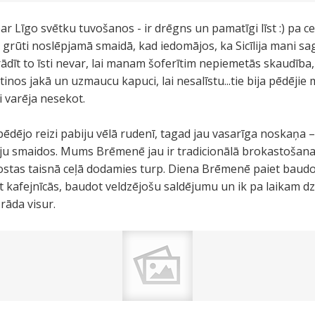
 par Līgo svētku tuvošanos - ir drēgns un pamatīgi līst :) pa 
 grūti noslēpjamā smaidā, kad iedomājos, ka Sicīlija mani saga
rādīt to īsti nevar, lai manam šoferītim nepiemetās skaudība,
ritinos jakā un uzmaucu kapuci, lai nesalīstu...tie bija pēdējie 
i varēja nesekot.
dējo reizi pabiju vēlā rudenī, tagad jau vasarīga noskaņa 
ju smaidos. Mums Brēmenē jau ir tradicionālā brokastošanas
idostas taisnā ceļā dodamies turp. Diena Brēmenē paiet baudo
ot kafejnīcās, baudot veldzējošu saldējumu un ik pa laikam dzī
rāda visur.