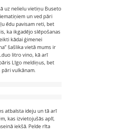
ā uz nelielu vietiņu Buseto
ciematiņiem un ved pāri
aļu ēdu pavisam reti, bet
sis, ka ikgadējo slēpošanas
eikti kādai ģimenei
na” šašlika vietā mums ir
.duo litro vino, kā arī
pāris Līgo meldiņus, bet
m pāri vulkānam.
s atbalsta ideju un tā arī
, kas izvietojušās aplī,
einā iekšā. Pelde rīta