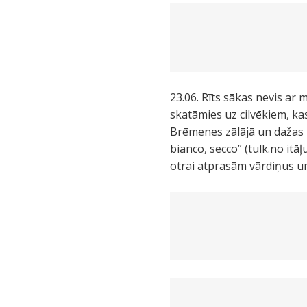
23.06. Rīts sākas nevis ar
skatāmies uz cilvēkiem, ka
Brēmenes zālājā un dažas n
bianco, secco” (tulk.no itā
otrai atprasām vārdiņus u