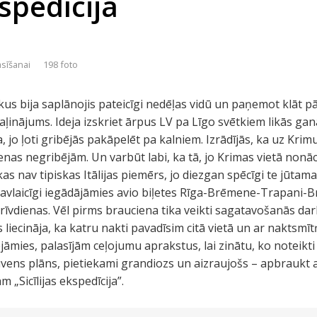
kspedīcija
asīšanai
198 foto
us bija saplānojis pateicīgi nedēļas vidū un paņemot klāt pā
aļinājums. Ideja izskriet ārpus LV pa Līgo svētkiem likās ga
, jo ļoti gribējās pakāpelēt pa kalniem. Izrādījās, ka uz Kri
enas negribējām. Un varbūt labi, ka tā, jo Krimas vietā nonācā
kas nav tipiskas Itālijas piemērs, jo diezgan spēcīgi te jūta
 Savlaicīgi iegādājāmies avio biļetes Rīga-Brēmene-Trapani
brīvdienas. Vēl pirms brauciena tika veikti sagatavošanās da
s liecināja, ka katru nakti pavadīsim citā vietā un ar nakts
āmies, palasījām ceļojumu aprakstus, lai zinātu, ko noteikt
uvens plāns, pietiekami grandiozs un aizraujošs – apbraukt apk
„Sicīlijas ekspedīcija”.