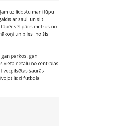
ceļam uz lidostu mani lūpu
idīs ar sauli un silti
 tāpēc vēl pāris metrus no
mākoņi un piles...no šīs
– gan parkos, gan
 vieta netālu no centrālās
t vecpilsētas šaurās
vojot līdzi futbola