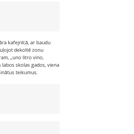
āra kafejnīcā, ar baudu
auļojot dekoltē zonu
am, „uno litro vino,
os labos skolas gados, viena
šinātus teikumus.