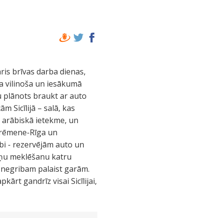
ris brīvas darba dienas,
na vilinoša un iesākumā
mu plānots braukt ar auto
m Sicīlijā – salā, kas
ma arābiskā ietekme, un
-Brēmene-Rīga un
rbi - rezervējām auto un
mītņu meklēšanu katru
i negribam palaist garām.
ārt gandrīz visai Sicīlijai,