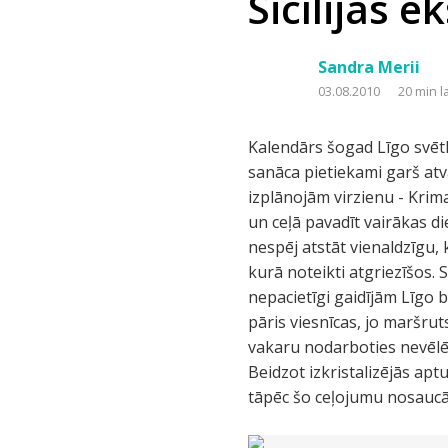
Sicīlijas e
Sandra Merii
03.08.2010
20 min l
Kalendārs šogad Līgo svētk
sanāca pietiekami garš atv
izplānojām virzienu - Krima
un ceļā pavadīt vairākas di
nespēj atstāt vienaldzīgu, 
kurā noteikti atgriezīšos.
nepacietīgi gaidījām Līgo 
pāris viesnīcas, jo maršrut
vakaru nodarboties nevēlēj
Beidzot izkristalizējās apt
tāpēc šo ceļojumu nosaucām 