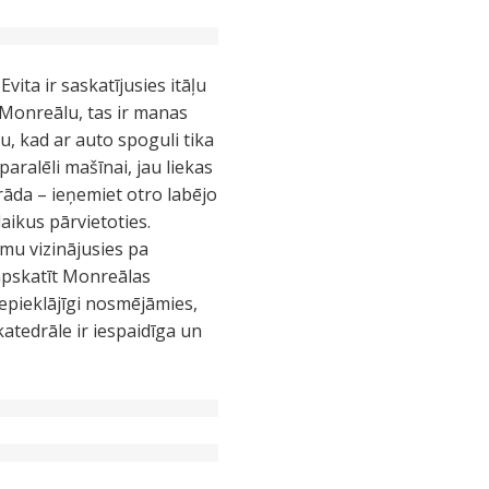
vita ir saskatījusies itāļu
 Monreālu, tas ir manas
 kad ar auto spoguli tika
 paralēli mašīnai, jau liekas
rāda – ieņemiet otro labējo
laikus pārvietoties.
smu vizinājusies pa
apskatīt Monreālas
 nepieklājīgi nosmējāmies,
atedrāle ir iespaidīga un