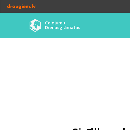
Ceļojumu
Dienasgrāmatas