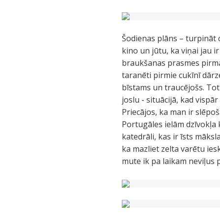
Šodienas plāns – turpināt c
kino un jūtu, ka viņai jau
braukšanas prasmes pirmai
taranēti pirmie cukīnī dārze
bīstams un traucējošs. Tot
joslu - situācijā, kad vispā
Priecājos, ka man ir slēpo
Portugāles ielām dzīvokļa
katedrāli, kas ir īsts māks
ka mazliet zelta varētu ie
mute ik pa laikam neviļus p