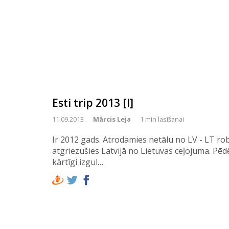
Esti trip 2013 [I]
11.09.2013
Mārcis Leja
1 min lasīšanai
Ir 2012 gads. Atrodamies netālu no LV - LT ro
atgriezušies Latvijā no Lietuvas ceļojuma. Pē
kārtīgi izgul…