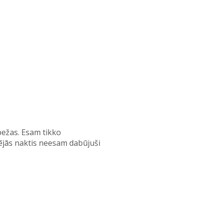
bežas. Esam tikko
dējās naktis neesam dabūjuši