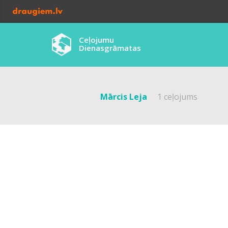
Ceļojumu
Dienasgrāmatas
Mārcis Leja
1 ceļojums