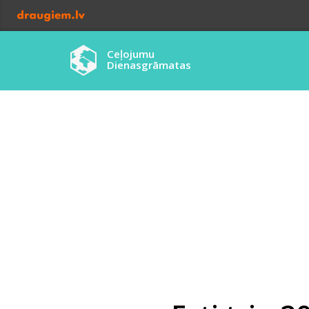
Ceļojumu
Dienasgrāmatas