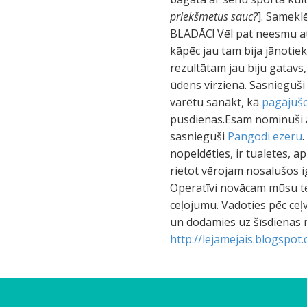
priekšmetus sauc?
]. Samekl
BLADĀC! Vēl pat neesmu ats
kāpēc jau tam bija jānotie
rezultātam jau biju gatav
ūdens virzienā. Sasnieguši
varētu sanākt, kā
pagājuš
pusdienas.Esam nominuši 
sasnieguši
Pangodi ezeru
nopeldēties, ir tualetes, ap
rietot vērojam nosalušos 
Operatīvi novācam mūsu tel
ceļojumu. Vadoties pēc ceļ
un dodamies uz šīsdienas 
http://lejamejais.blogspot