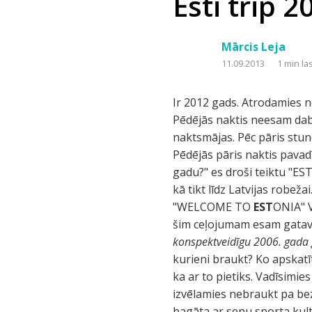
Esti trip 2
Mārcis Leja
11.09.2013
1 min la
Ir 2012 gads. Atrodamies n
Pēdējās naktis neesam dab
naktsmājas. Pēc pāris stund
Pēdējās pāris naktis pavad
gadu?" es droši teiktu "ESTI
kā tikt līdz Latvijas robe
"WELCOME TO
EST
ONIA" V
šim ceļojumam esam gatavoju
konspektveidīgu 2006. gada
kurieni braukt? Ko apskat
ka ar to pietiks. Vadīsimie
izvēlamies nebraukt pa bez
bagāta ar senu sporta kult