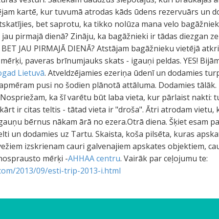
ējam kartē, kur tuvumā atrodas kāds ūdens rezervuārs un d
katījies, bet saprotu, ka tikko nolūza mana velo bagāžniek
k jau pirmajā dienā? Zināju, ka bagāžnieki ir tādas diezgan 
s, BET JAU PIRMAJĀ DIENĀ? Atstājam bagāžnieku vietējā atk
 mērķi, paveras brīnumjauks skats - igauņi peldas. YES! Bijā
ogad Lietuvā
. Atveldzējamies ezeriņa ūdenī un dodamies turp
apmēram pusi no šodien plānotā attāluma. Dodamies tālāk.
. Nospriežam, ka šī varētu būt laba vieta, kur pārlaist nakti:
kārt ir citas teltis - tātad vieta ir "droša". Ātri atrodam vietu
igauņu bērnus nākam ārā no ezera.Otrā diena. Šķiet esam pa
ti un dodamies uz Tartu. Skaista, koša pilsēta, kuras apska
vežiem izskrienam cauri galvenajiem apskates objektiem, caur
nosprausto mērķi -
AHHAA centru
. Vairāk par ceļojumu te:
.com/2013/09/esti-trip-2013-i.html