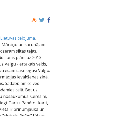
o
Lietuvas ceļojuma
.
as Mārtiņu un sarunājam
dzeram siltas tējas.
ādi jums plāni uz 2013
uz Valgu - ērtākais veids,
jau esam sasnieguši Valgu.
ormācijas ievākšanas ziņā,
is. Sadabūjam ceļvedi -
odamies ceļā
.
Bet uz
ētu nosaukumus. Cerēsim,
iegt Tartu. Papētot karti,
 Vieta ir brīnumjauka un
 "skrituļslēpēm" [
tā tos