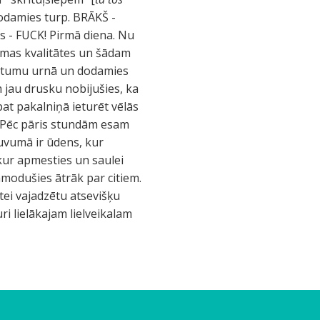
odamies turp. BRĀKŠ -
s - FUCK! Pirmā diena. Nu
zemas kvalitātes un šādam
ritumu urnā un dodamies
m jau drusku nobijušies, ka
at pakalniņā ieturēt vēlās
 Pēc pāris stundām esam
 tuvumā ir ūdens, kur
, kur apmesties un saulei
modušies ātrāk par citiem.
tei vajadzētu atsevišķu
i lielākajam lielveikalam