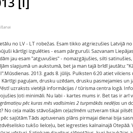
013 [I]
sīšanai
etālu no LV - LT robežas. Esam tikko atgriezušies Latvijā n
ūjuši kārtīgi izgulēties - esam pārguruši. Sazvanam Liepāj
ām jau esam "atguvušies" - nomazgājušies, silti satinušies, 
ījām slapjumā un aukstumā, bet ja man tajā brīdī jautātu: "K
".Mūsdienas. 2013. gads 8. jūlijs. Pulksten 6:20 atiet vilciens 
žai. Kārtīgi paguļam, drusku uzēdam, drusku pasmejamies un 
ēstī uzraksts vietējā informācijas / tūrisma centra logā. Inf
šies ļoti minimāli. Nu labi - kartes mums ir. Bet tas ir arī v
 grāmatiņu pēc kuras mēs vadīsimies 2 turpmākās nedēļas
un d
īt? No ceļa malās stāvošajām ceļazīmēm uztveram tikai pils
s pēc sajūtām.Tāds aptuvenais plāns pirmajai dienai bija sasn
dvēselisko tukšo lielceļu, bet iegresties kalnainajā Otepāā.
ūras vēsturi. Satiekam daudzus slēpotājus, kuri braukājas ar