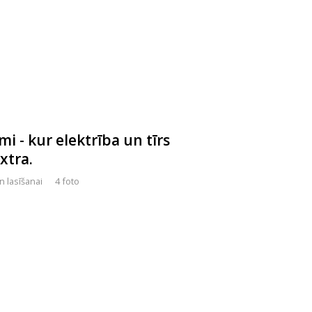
 - kur elektrība un tīrs
xtra.
n lasīšanai
4 foto