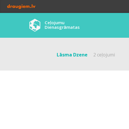
Ceļojumu
Dienasgrāmatas
Lāsma Dzene
2 ceļojumi