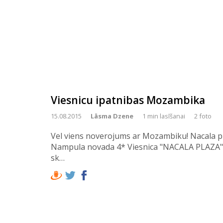
Viesnicu ipatnibas Mozambika
15.08.2015
Lāsma Dzene
1 min lasīšanai
2 foto
Vel viens noverojums ar Mozambiku! Nacala pil
Nampula novada 4* Viesnica "NACALA PLAZA". 
sk…