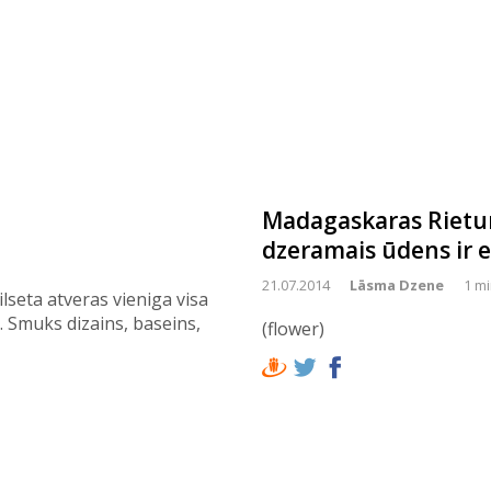
Madagaskaras Rietumi
dzeramais ūdens ir e
21.07.2014
Lāsma Dzene
1 mi
seta atveras vieniga visa
Smuks dizains, baseins,
(flower)