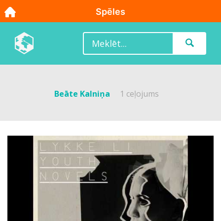
Beāte Kalniņa
1 ceļojums