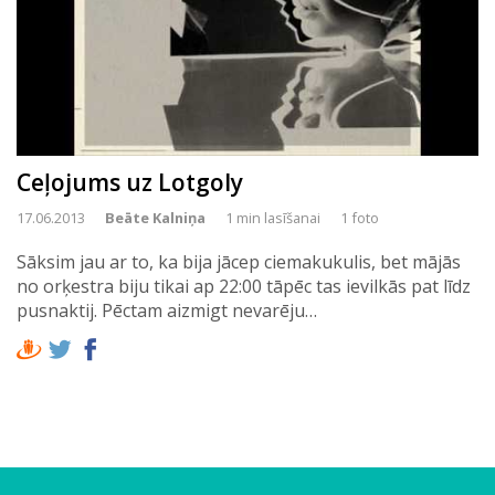
Ceļojums uz Lotgoly
17.06.2013
Beāte Kalniņa
1 min lasīšanai
1 foto
Sāksim jau ar to, ka bija jācep ciemakukulis, bet mājās
no orķestra biju tikai ap 22:00 tāpēc tas ievilkās pat līdz
pusnaktij. Pēctam aizmigt nevarēju…