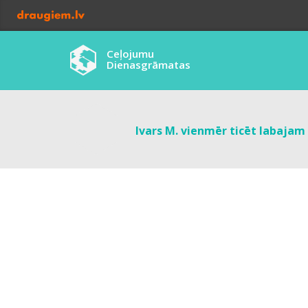
Ceļojumu
Dienasgrāmatas
Ivars M. vienmēr ticēt labajam