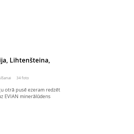
ija, Lihtenšteina,
sīšanai
34 foto
ogu otrā pusē ezeram redzēt
t uz EVIAN minerālūdens