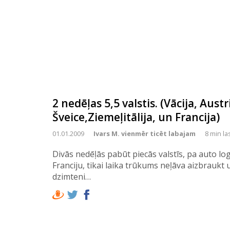
2 nedēļas 5,5 valstis. (Vācija, Austr
Šveice,Ziemeļitālija, un Francija)
01.01.2009
Ivars M. vienmēr ticēt labajam
8 min la
Divās nedēļās pabūt piecās valstīs, pa auto l
Franciju, tikai laika trūkums neļāva aizbrauk
dzimteni…