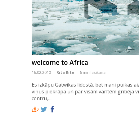
welcome to Africa
16.02.2010
Rita Rite
6 min lasīšanai
Es izkāpu Gatwikas lidostā, bet mani puikas a
viņus piekrāpa un par visām varītēm gribēja v
centru,…