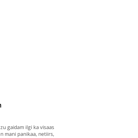
m
zu gaidam ilgi ka visaas
n mani panikaa, netiirs,