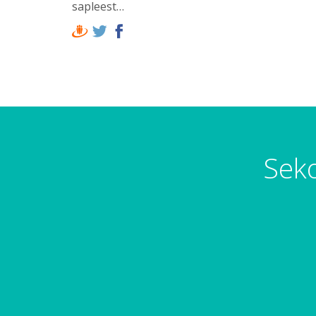
sapleest…
Seko