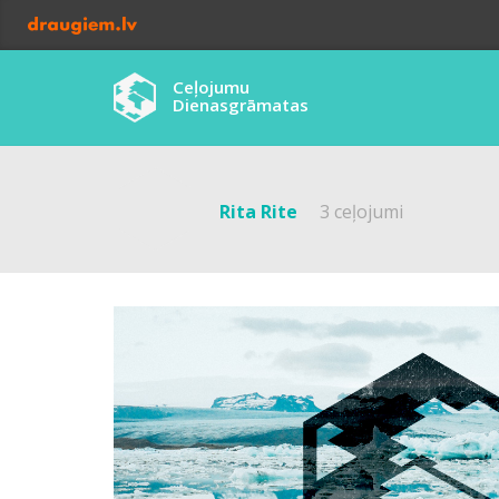
Ceļojumu
Dienasgrāmatas
Rita Rite
3 ceļojumi