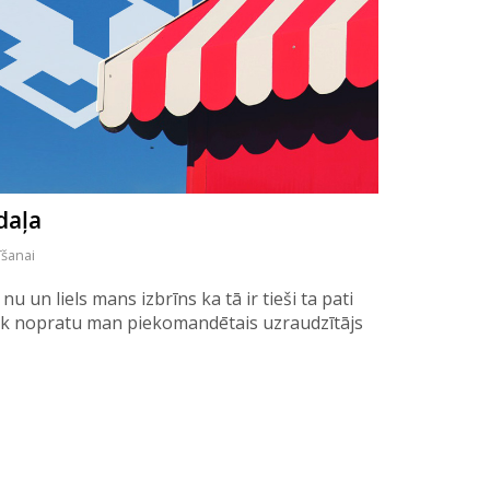
daļa
īšanai
u un liels mans izbrīns ka tā ir tieši ta pati
velāk nopratu man piekomandētais uzraudzītājs