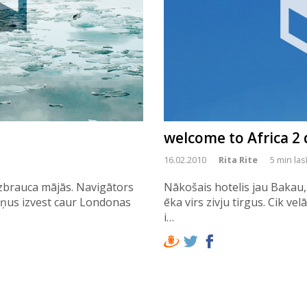
welcome to Africa 2 
16.02.2010
Rita Rite
5 min las
izbrauca mājās. Navigātors
Nākošais hotelis jau Bakau, n
iņus izvest caur Londonas
ēka virs zivju tirgus. Cik 
i…