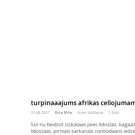
turpinaaajums afrikas cellojuma
01.08.2007
Rita Rite
4 min lasīšanai
5 foto
Ssii nu beidzot izskataas peec lidostas, bagaaz
lidostaas, pirmais sarkanais ccemodaans iedze