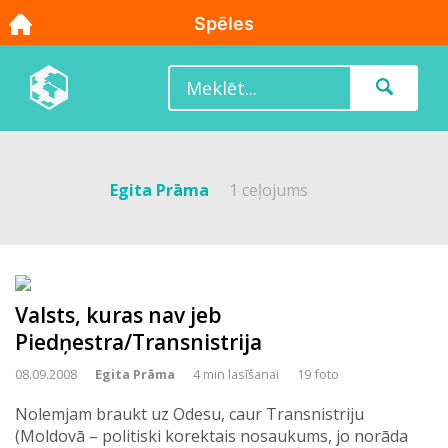
Egita Prāma
1 ceļojums
Valsts, kuras nav jeb
Piedņestra/Transnistrija
08.09.2008
Egita Prāma
4 min lasīšanai
19 foto
Nolemjam braukt uz Odesu, caur Transnistriju
(Moldovā – politiski korektais nosaukums, jo norāda