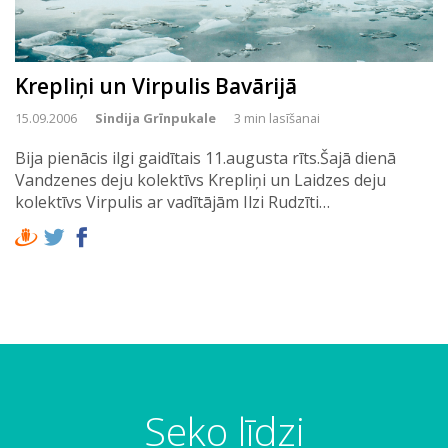
Krepliņi un Virpulis Bavārijā
15.09.2006
Sindija Grīnpukale
3 min lasīšanai
Bija pienācis ilgi gaidītais 11.augusta rīts.Šajā dienā
Vandzenes deju kolektīvs Krepliņi un Laidzes deju
kolektīvs Virpulis ar vadītājām Ilzi Rudzīti…
Seko līdzi