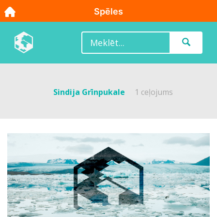
Sindija Grīnpukale
1 ceļojums