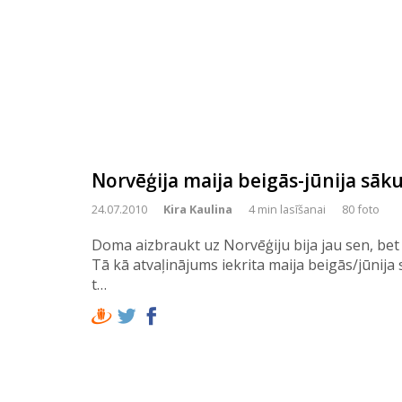
Norvēģija maija beigās-jūnija sā
24.07.2010
Kira Kaulina
4 min lasīšanai
80 foto
Doma aizbraukt uz Norvēģiju bija jau sen, bet 
Tā kā atvaļinājums iekrita maija beigās/jūnija
t…