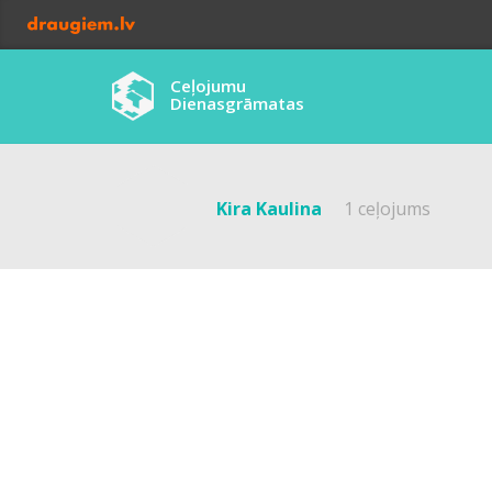
Ceļojumu
Dienasgrāmatas
Kira Kaulina
1 ceļojums