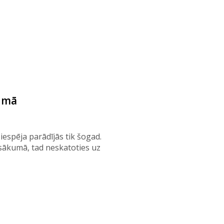
kumā
iespēja parādījās tik šogad.
 sākumā, tad neskatoties uz