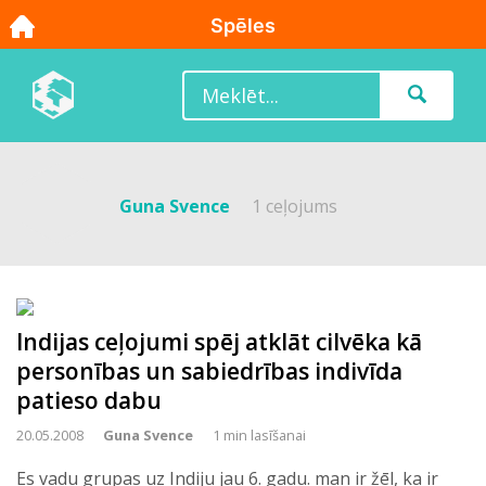
Guna Svence
1 ceļojums
Indijas ceļojumi spēj atklāt cilvēka kā
personības un sabiedrības indivīda
patieso dabu
20.05.2008
Guna Svence
1 min lasīšanai
Es vadu grupas uz Indiju jau 6. gadu. man ir žēl, ka ir