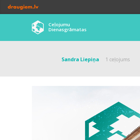
Ceļojumu
Dienasgrāmatas
Sandra Liepiņa
1 ceļojums