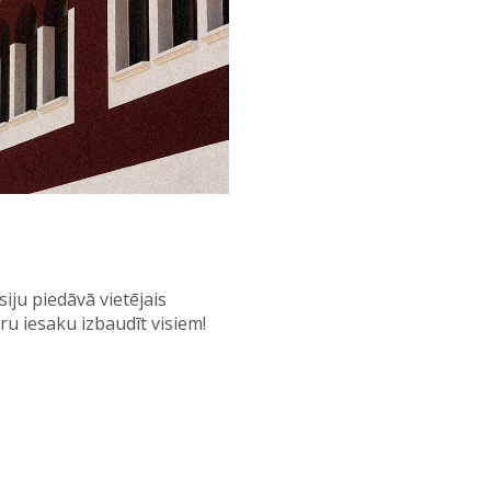
iju piedāvā vietējais
uru iesaku izbaudīt visiem!