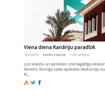
Viena diena Kanāriju paradīzē.
18.03.2010
Sandra Liepiņa
1 min lasīšanai
Ļoti skaistu un apskates ziņā bagātīgu ekskurs
latvietis. Burvīga salas apskates ekskursija, k
N…