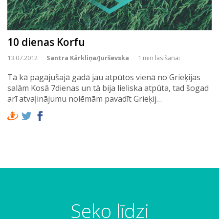
10 dienas Korfu
13.07.2012
Santra Kārkliņa/Jurševska
1 min lasīšanai
Tā kā pagājušajā gadā jau atpūtos vienā no Grieķijas
salām Kosā 7dienas un tā bija lieliska atpūta, tad šogad
arī atvaļinājumu nolēmām pavadīt Grieķij…
Seko līdzi