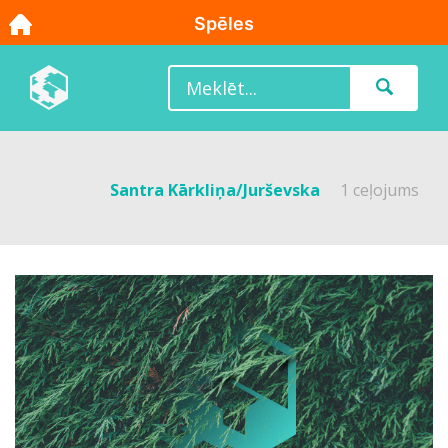
Santra Kārkliņa/Jurševska
1 ceļojums