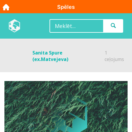
Sanita Spure
1
(ex.Matvejeva)
ceļojums