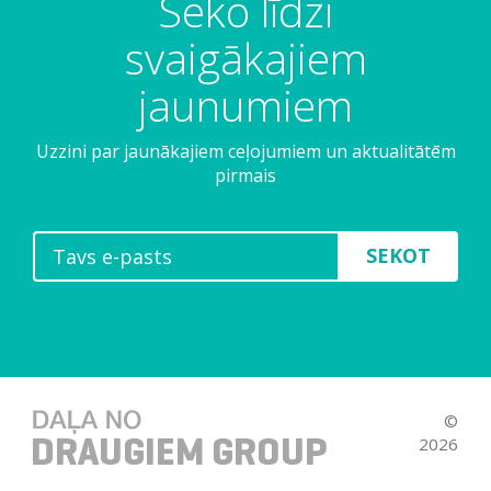
Seko līdzi
svaigākajiem
jaunumiem
Uzzini par jaunākajiem ceļojumiem un aktualitātēm
pirmais
SEKOT
©
2026