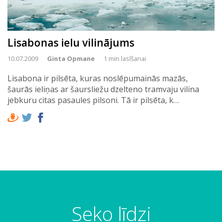
Lisabonas ielu vilinājums
10.07.2009
Ginta Opmane
1 min lasīšanai
Lisabona ir pilsēta, kuras noslēpumainās mazās,
šaurās ieliņas ar šaursliežu dzelteno tramvaju vilina
jebkuru citas pasaules pilsoni. Tā ir pilsēta, k…
Seko līdzi