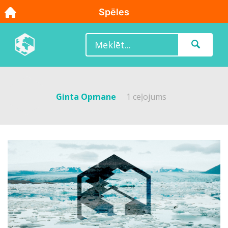
Ginta Opmane
1 ceļojums